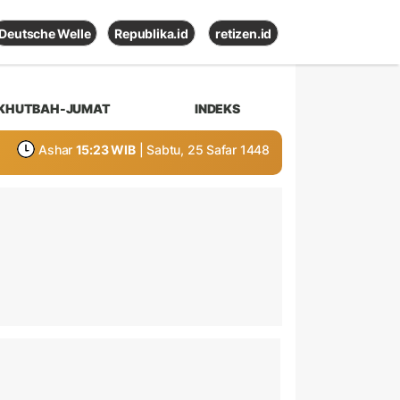
Deutsche Welle
Republika.id
retizen.id
KHUTBAH-JUMAT
INDEKS
Ashar
15:23 WIB
| Sabtu, 25 Safar 1448