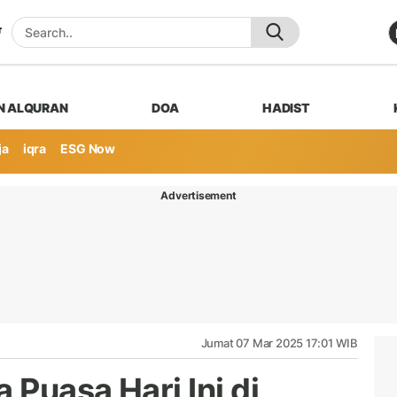
N ALQURAN
DOA
HADIST
ja
iqra
ESG Now
Advertisement
Jumat 07 Mar 2025 17:01 WIB
Puasa Hari Ini di