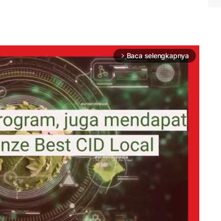
Baca selengkapnya
arrow_forward_ios