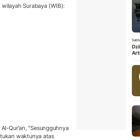
a wilayah Surabaya (WIB):
Sabt
Dzi
Art
 Al-Qur’an, "Sesungguhnya
entukan waktunya atas