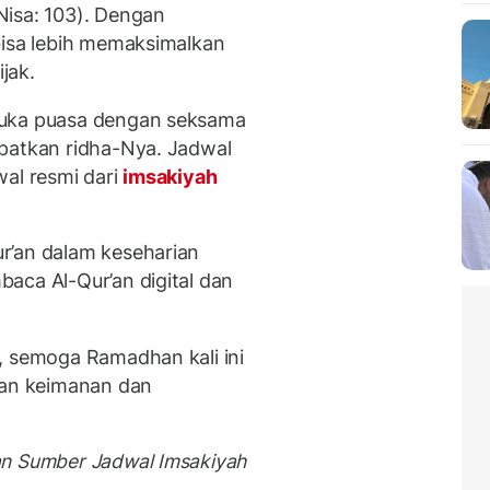
Nisa: 103). Dengan
bisa lebih memaksimalkan
jak.
buka puasa dengan seksama
apatkan ridha-Nya. Jadwal
wal resmi dari
imsakiyah
r’an dalam keseharian
aca Al-Qur’an digital dan
, semoga Ramadhan kali ini
an keimanan dan
an Sumber Jadwal Imsakiyah