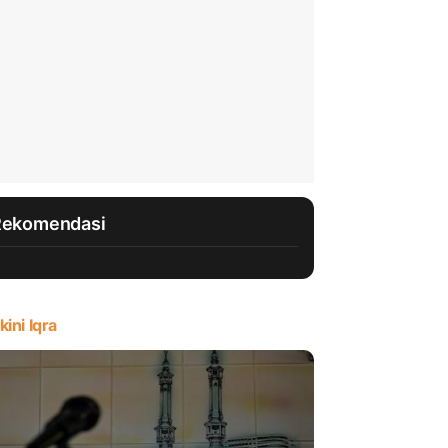
Rekomendasi
kini Iqra