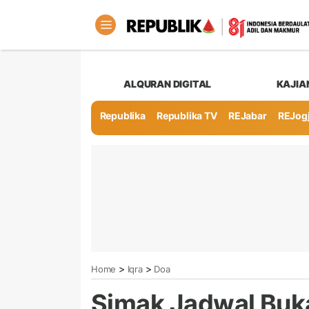
ALQURAN DIGITAL
KAJIA
Republika
Republika TV
REJabar
REJog
>
>
Home
Iqra
Doa
Simak Jadwal Buka 