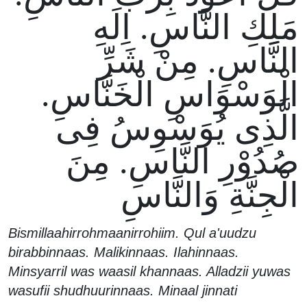
مَلِكِ النَّاسِ. اِلَهِ
النَّاسِ. مِنْ شَرِّ
الْوَسْوَاسِ الْخَنَّاسِ.
الَّذِى يُوَسْوِسُ فِى
صُدُوْرِ النَّاسِ. مِنَ
الْجِنَّةِ وَالنَّاسِ
Bismillaahirrohmaanirrohiim. Qul a'uudzu
birabbinnaas. Malikinnaas. Ilahinnaas.
Minsyarril was waasil khannaas. Alladzii yuwas
wasufii shudhuurinnaas. Minaal jinnati