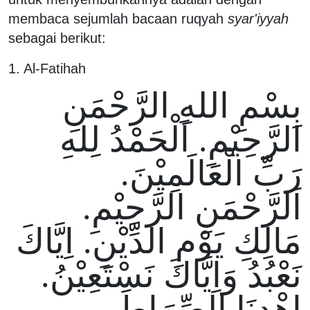
membaca sejumlah bacaan ruqyah
syar'iyyah
sebagai berikut:
1. Al-Fatihah
بِسْمِ اللهِ الرَّحْمَنِ
الرَّحِيْمِ. اَلْحَمْدُ لِلهِ
رَبِّ الْعَالَمِيْنَ.
اَلرَّحْمَنِ الرَّحِيْمِ.
مَالِكِ يَوْمِ الدِّيْنِ. اِيَّاكَ
نَعْبُدُ وَاِيَّاكَ نَسْتَعِيْنُ.
اِهْدِنَا الصِّرَاطَ