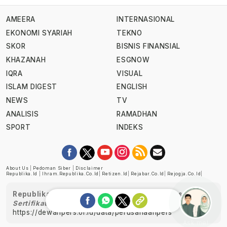
AMEERA
INTERNASIONAL
EKONOMI SYARIAH
TEKNO
SKOR
BISNIS FINANSIAL
KHAZANAH
ESGNOW
IQRA
VISUAL
ISLAM DIGEST
ENGLISH
NEWS
TV
ANALISIS
RAMADHAN
SPORT
INDEKS
About Us
|
Pedoman Siber
|
Disclaimer
Republika.id
|
Ihram.republika.co.id
|
Retizen.id
|
Rejabar.co.id
|
Rejogja.co.id
|
Republika telah diverifikasi oleh Dewan Pers
Sertifikat Nomor 1058/DP-Verifikasi/K/XII/2022
https://dewanpers.or.id/data/perusahaanpers
Ask me!