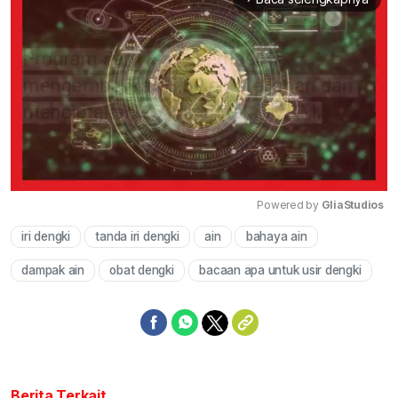
Powered by 
GliaStudios
iri dengki
tanda iri dengki
ain
bahaya ain
Mute
dampak ain
obat dengki
bacaan apa untuk usir dengki
Berita Terkait