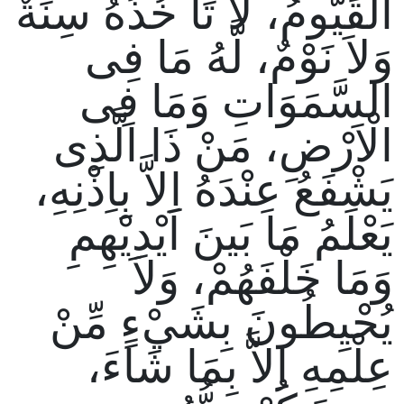
الْقَيُّومُ، لاَ تَاْ خُذُهُ سِنَةٌ
وَلاَ نَوْمٌ، لَّهُ مَا فِى
السَّمَوَاتِ وَمَا فِى
الْاَرْضِ، مَنْ ذَا الَّذِى
يَشْفَعُ عِنْدَهُ اِلاَّ بِاِذْنِهِ،
يَعْلَمُ مَا بَينَ اَيْدِيْهِمِ
وَمَا خَلْفَهُمْ، وَلاَ
يُحْيِطُونَ بِشَيْءٍ مِّنْ
عِلْمِهِ اِلاَّ بِمَا شَاءَ،