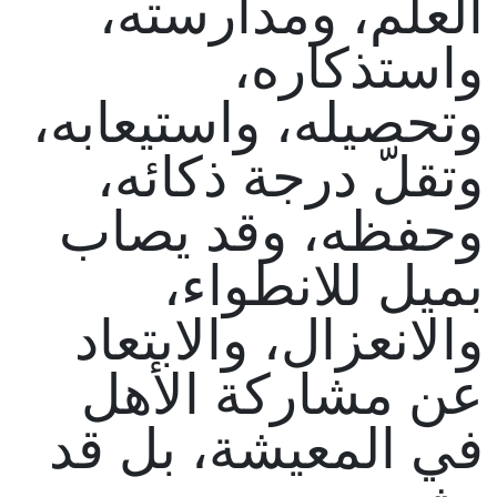
العلم، ومدارسته،
واستذكاره،
وتحصيله، واستيعابه،
وتقلّ درجة ذكائه،
وحفظه، وقد يصاب
بميل للانطواء،
والانعزال، والابتعاد
عن مشاركة الأهل
في المعيشة، بل قد