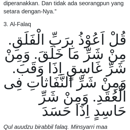
diperanakkan. Dan tidak ada seorangpun yang
setara dengan-Nya.”
3. Al-Falaq
قُلْ اَعُوْذُ بِرَبِّ الْفَلَقِ.
مِنْ شَرِّ مَا خَلَقَ. وَمِنْ
شَرِّ غَاسِقٍ اِذَا وَقَبَ.
وَمِنْ شَرِّ النَّفَاثاتِ فِى
الْعُقَدِ. وَمِنْ شَرِّ
حَاسِدٍ اِذَا حَسَدَ
Qul auudzu birabbil falaq. Minsyarri maa