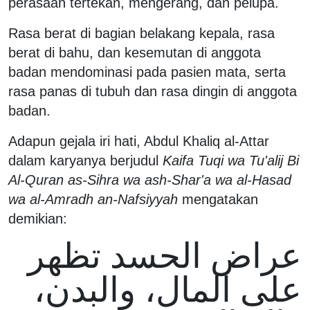
perasaan tertekan, mengerang, dan pelupa.
Rasa berat di bagian belakang kepala, rasa
berat di bahu, dan kesemutan di anggota
badan mendominasi pada pasien mata, serta
rasa panas di tubuh dan rasa dingin di anggota
badan.
Adapun gejala iri hati, Abdul Khaliq al-Attar
dalam karyanya berjudul
Kaifa Tuqi wa Tu'alij Bi
Al-Quran as-Sihra wa ash-Shar'a wa al-Hasad
wa al-Amradh an-Nafsiyyah
mengatakan
demikian:
عراض الحسد تظهر
على المال، والبدن،