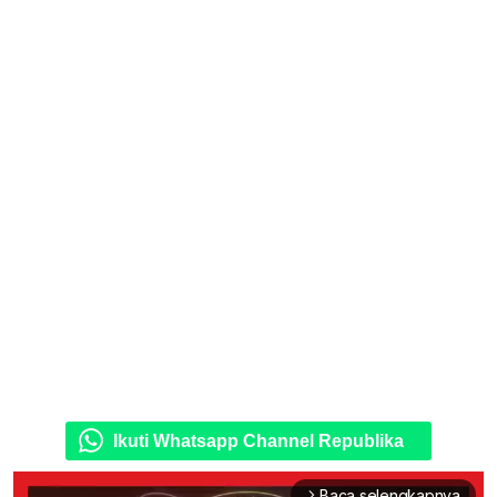
Ikuti Whatsapp Channel Republika
Baca selengkapnya
arrow_forward_ios