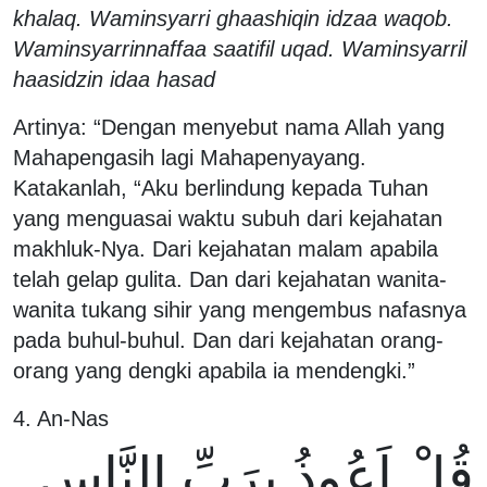
khalaq. Waminsyarri ghaashiqin idzaa waqob.
Waminsyarrinnaffaa saatifil uqad. Waminsyarril
haasidzin idaa hasad
Artinya: “Dengan menyebut nama Allah yang
Mahapengasih lagi Mahapenyayang.
Katakanlah, “Aku berlindung kepada Tuhan
yang menguasai waktu subuh dari kejahatan
makhluk-Nya. Dari kejahatan malam apabila
telah gelap gulita. Dan dari kejahatan wanita-
wanita tukang sihir yang mengembus nafasnya
pada buhul-buhul. Dan dari kejahatan orang-
orang yang dengki apabila ia mendengki.”
4. An-Nas
قُلْ اَعُوذُ بِرَبِّ النَّاسِ.