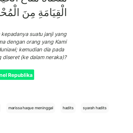
الْقِيَامَةِ مِنَ الْمُح
 kepadanya suatu janji yang
sama dengan orang yang Kami
uniawi; kemudian dia pada
 diseret (ke dalam neraka)?
nel Republika
marissa haque meninggal
hadits
syarah hadits