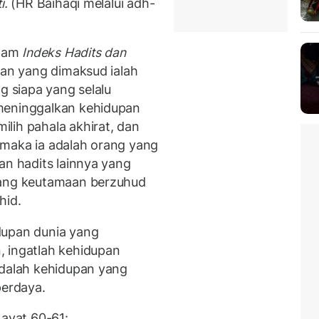
i.
(HR Baihaqi melalui adh-
lam
Indeks Hadits dan
ran yang dimaksud ialah
g siapa yang selalu
meninggalkan kehidupan
lih pahala akhirat, dan
 maka ia adalah orang yang
an hadits lainnya yang
tang keutamaan berzuhud
hid.
dupan dunia yang
, ingatlah kehidupan
adalah kehidupan yang
erdaya.
 ayat 60-61: