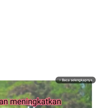
Baca selengkapnya
arrow_forward_ios