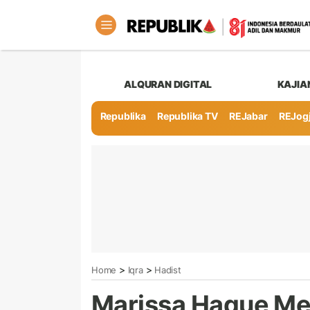
ALQURAN DIGITAL
KAJIA
Republika
Republika TV
REJabar
REJog
>
>
Home
Iqra
Hadist
Marissa Haque Men