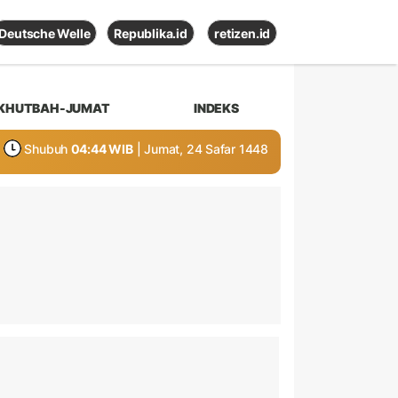
Deutsche Welle
Republika.id
retizen.id
KHUTBAH-JUMAT
INDEKS
Shubuh
04:44 WIB
| Jumat, 24 Safar 1448