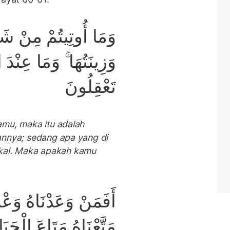
وَمَا أُوتِيتُمْ مِنْ شَيْ
وَزِينَتُهَا ۚ وَمَا عِنْدَ ال
تَعْقِلُونَ
amu, maka itu adalah
annya; sedang apa yang di
 kekal. Maka apakah kamu
أَفَمَنْ وَعَدْنَاهُ وَعْ
مَتَّعْنَاهُ مَتَاعَ الْحَيَا