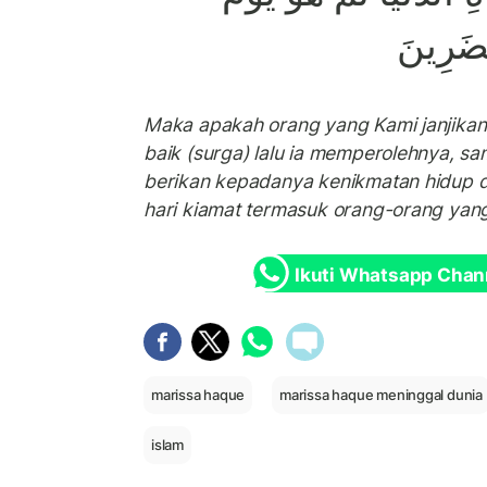
ْضَرِينَ
Maka apakah orang yang Kami janjikan
baik (surga) lalu ia memperolehnya, 
berikan kepadanya kenikmatan hidup d
hari kiamat termasuk orang-orang yang
Ikuti Whatsapp Chan
marissa haque
marissa haque meninggal dunia
islam