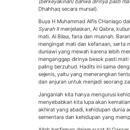
(berkeyakinan) bahwa dirinya pasti mat
Dhahhaq secara mursal).
Buya H Muhammad Alfis CHaniago da
Syarah II
menjelaskan, Al Qabra, kubu
mati. Al Bilaa, fana dan musnah. Baran
mengingat mati dan kefanaan, serta 
duniawi yang mewah karena lebih memi
menganggap dirinya besok pasti mati
paling berzuhud. Hadits ini sama deng
sejenis, yaitu yang menerangkan ten
dan anjuran untuk menjadi seorang za
Janganlah kita hanya mengurusi kehi
menyebabkan kita lupa akan kematian
akhirat yang abadi, kehidupan dunia 
sementara dan kehidupan yang memp
Allah berfirman dalam surat Al Qassas