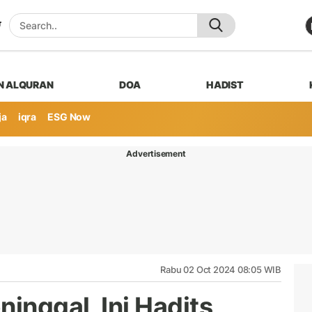
N ALQURAN
DOA
HADIST
ja
iqra
ESG Now
Advertisement
Rabu 02 Oct 2024 08:05 WIB
inggal, Ini Hadits