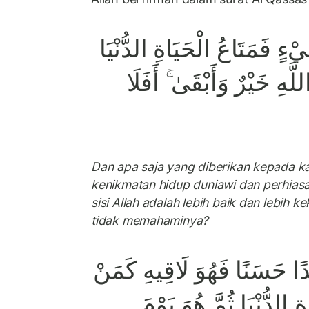
ءٍ فَمَتَاعُ الْحَيَاةِ الدُّنْيَا
لَّهِ خَيْرٌ وَأَبْقَىٰ ۚ أَفَلَا
Dan apa saja yang diberikan kepada k
kenikmatan hidup duniawi dan perhias
sisi Allah adalah lebih baik dan lebih
tidak memahaminya?
دًا حَسَنًا فَهُوَ لَاقِيهِ كَمَنْ
ةِ الدُّنْيَا ثُمَّ هُوَ يَوْمَ