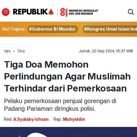
Hot Topics:
#Gubernur BI Mundur
#Kongres Umat Islam In
Iqra
Doa
Jumat , 20 Sep 2024, 16:37 WIB
Tiga Doa Memohon
Perlindungan Agar Muslimah
Terhindar dari Pemerkosaan
Pelaku pemerkosaan penjual gorengan di
Padang Pariaman diringkus polisi.
Red:
A.Syalaby Ichsan
Rep:
Muhyiddin