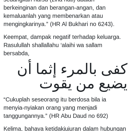
berkeinginan dan berangan-angan, dan
kemaluanlah yang membenarkan atau
mengingkarinya.” (HR Al Bukhari no 6243).
Keempat, dampak negatif terhadap keluarga.
Rasulullah shallallahu ‘alaihi wa sallam
bersabda,
كفى بالمرء إثما أن
يضيع من يقوت
“Cukuplah seseorang itu berdosa bila ia
menyia-nyiakan orang yang menjadi
tanggungannya.” (HR Abu Daud no 692)
Kelima, bahaya ketidakjujuran dalam hubungan