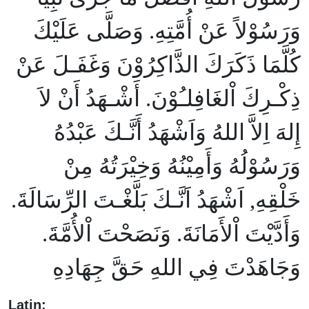
وَرَسُوْلاً عَنْ أُمَّتِهِ. وَصَلَّى عَلَيْكَ
كُلَّمَا ذَكَرَكَ الذَّاكِرُوْنَ وَغَفَـلَ عَنْ
ذِكْـرِكَ اْلغَافِلـُوْنَ. أَشْـهَدُ أَنْ لاَ
إِلهَ اِلاَّ اللهُ وَاَشْهَدُ أَنَّـكَ عَبْدُهُ
وَرَسُوْلُهُ وَأَمِيْنُهُ وَخِيْرَتُهُ مِنْ
خَلْقِهِ, اَشْهَدُ اَنَّـكَ بَلَّغْـتَ الرِّسَالَةَ.
وَأَدَّيْتَ اْلأَمَانَةَ. وَنَصَحْتَ اْلأُمَّةَ.
وَجَاهَدْتَ فِي اللهِ حَقَّ جِهَادِهِ
Latin: