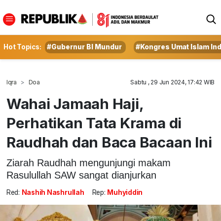
Hot Topics:
#Gubernur BI Mundur
#Kongres Umat Islam In
Iqra
Doa
Sabtu , 29 Jun 2024, 17:42 WIB
Wahai Jamaah Haji,
Perhatikan Tata Krama di
Raudhah dan Baca Bacaan Ini
Ziarah Raudhah mengunjungi makam
Rasulullah SAW sangat dianjurkan
Red:
Nashih Nashrullah
Rep:
Muhyiddin