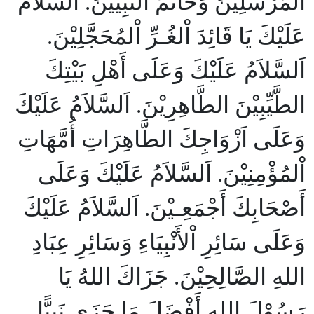
اْلمُرْسَلِيْنَ وَخَاتَمَ النَّبِيِّيْنَ. اَلسَّلاَمُ
عَلَيْكَ يَا قَائِدَ اْلغُـرِّ اْلمُحَجَّلِيْنَ.
اَلسَّلاَمُ عَلَيْكَ وَعَلَى أَهْلِ بَيْتِكَ
الطَّيِّبِيْنَ الطَّاهِرِيْنَ. اَلسَّلاَمُ عَلَيْكَ
وَعَلَى اَزْوَاجِكَ الطَّاهِرَاتِ أُمَّهَاتِ
اْلمُؤْمِنِيْنَ. اَلسَّلاَمُ عَلَيْكَ وَعَلَى
أَصْحَابِكَ أَجْمَعِـيْنَ. اَلسَّلاَمُ عَلَيْكَ
وَعَلَى سَائِرِ اْلأَنْبِيَاءِ وَسَائِرِ عِبَادِ
اللهِ الصَّالِحِيْنَ. جَزَاكَ اللهُ يَا
رَسُوْلَ اللهِ أَفْضَلَ مَا جَزَى نَبِيًّا