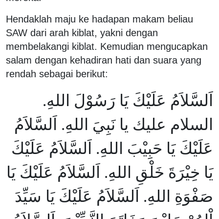
Hendaklah maju ke hadapan makam beliau
SAW dari arah kiblat, yakni dengan
membelakangi kiblat. Kemudian mengucapkan
salam dengan kehadiran hati dan suara yang
rendah sebagai berikut:
اَلسَّلاَمُ عَلَيْكَ يَا رَسُوْلَ اللهِ.
السلام عليك يا نَبِيَ اللهِ. اَلسَّلاَمُ
عَلَيْكَ يَا حَبِيْبَ اللهِ. اَلسَّلاَمُ عَلَيْكَ
يَا خِيْرَةَ خَلْقِ اللهِ. اَلسَّلاَمُ عَلَيْكَ يَا
صَفْوَةِ اللهِ. اَلسَّلاَمُ عَلَيْكَ يَا سَيِّدَ