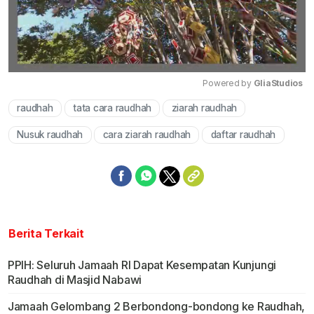
Powered by 
GliaStudios
raudhah
tata cara raudhah
ziarah raudhah
Mute
Nusuk raudhah
cara ziarah raudhah
daftar raudhah
Berita Terkait
PPIH: Seluruh Jamaah RI Dapat Kesempatan Kunjungi
Raudhah di Masjid Nabawi
Jamaah Gelombang 2 Berbondong-bondong ke Raudhah,