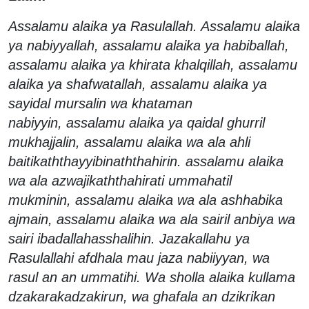
Assalamu alaika ya Rasulallah. Assalamu alaika
ya nabiyyallah, assalamu alaika ya habiballah,
assalamu alaika ya khirata khalqillah, assalamu
alaika ya shafwatallah, assalamu alaika ya
sayidal mursalin wa khataman
nabiyyin, assalamu alaika ya qaidal ghurril
mukhajjalin, assalamu alaika wa ala ahli
baitikaththayyibinaththahirin. assalamu alaika
wa ala azwajikaththahirati ummahatil
mukminin, assalamu alaika wa ala ashhabika
ajmain, assalamu alaika wa ala sairil anbiya wa
sairi ibadallahasshalihin. Jazakallahu ya
Rasulallahi afdhala mau jaza nabiiyyan, wa
rasul an an ummatihi. Wa sholla alaika kullama
dzakarakadzakirun, wa ghafala an dzikrikan