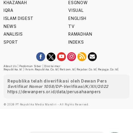
KHAZANAH
ESGNOW
IQRA
VISUAL
ISLAM DIGEST
ENGLISH
NEWS
TV
ANALISIS
RAMADHAN
SPORT
INDEKS
About Us
|
Pedoman Siber
|
Disclaimer
Republika.id
|
Ihram.republika.co.id
|
Retizen.id
|
Rejabar.co.id
|
Rejogja.co.id
|
Republika telah diverifikasi oleh Dewan Pers
Sertifikat Nomor 1058/DP-Verifikasi/K/XII/2022
https://dewanpers.or.id/data/perusahaanpers
© 2026 PT Republika Media Mandiri - All Rights Reserved.