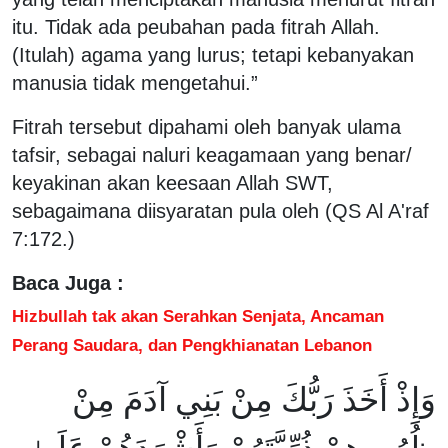
itu. Tidak ada peubahan pada fitrah Allah.
(Itulah) agama yang lurus; tetapi kebanyakan
manusia tidak mengetahui.”
Fitrah tersebut dipahami oleh banyak ulama
tafsir, sebagai naluri keagamaan yang benar/
keyakinan akan keesaan Allah SWT,
sebagaimana diisyaratan pula oleh (QS Al A'raf
7:172.)
Baca Juga :
Hizbullah tak akan Serahkan Senjata, Ancaman
Perang Saudara, dan Pengkhianatan Lebanon
وَإِذْ أَخَذَ رَبُّكَ مِنْ بَنِي آدَمَ مِنْ