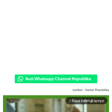
Ikuti Whatsapp Channel Republika
sumber : Harian Republika
Baca selengkapnya
arrow_forward_ios