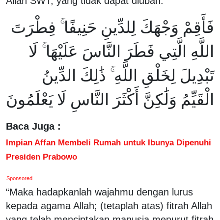
Allah SWT, yang tidak dapat diubah.
فَأَقِمْ وَجْهَكَ لِلدِّينِ حَنِيفًا ۚ فِطْرَتَ
اللَّهِ الَّتِي فَطَرَ النَّاسَ عَلَيْهَا ۚ لَا
تَبْدِيلَ لِخَلْقِ اللَّهِ ۚ ذَٰلِكَ الدِّينُ
الْقَيِّمُ وَلَٰكِنَّ أَكْثَرَ النَّاسِ لَا يَعْلَمُونَ
Baca Juga :
Impian Affan Membeli Rumah untuk Ibunya Dipenuhi
Presiden Prabowo
Sponsored
“Maka hadapkanlah wajahmu dengan lurus
kepada agama Allah; (tetaplah atas) fitrah Allah
yang telah menciptakan manusia menurut fitrah