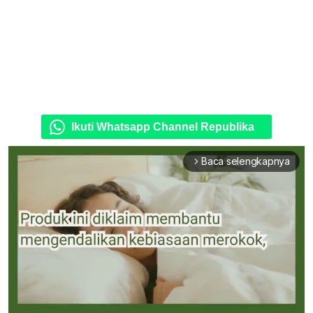
Ikuti Whatsapp Channel Republika
Baca selengkapnya
arrow_forward_ios