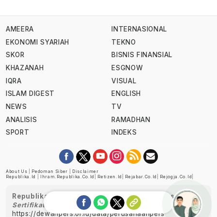
AMEERA
INTERNASIONAL
EKONOMI SYARIAH
TEKNO
SKOR
BISNIS FINANSIAL
KHAZANAH
ESGNOW
IQRA
VISUAL
ISLAM DIGEST
ENGLISH
NEWS
TV
ANALISIS
RAMADHAN
SPORT
INDEKS
About Us
|
Pedoman Siber
|
Disclaimer
Republika.id
|
Ihram.republika.co.id
|
Retizen.id
|
Rejabar.co.id
|
Rejogja.co.id
|
Republika telah diverifikasi oleh Dewan Pers
Sertifikat Nomor 1058/DP-Verifikasi/K/XII/2022
https://dewanpers.or.id/data/perusahaanpers