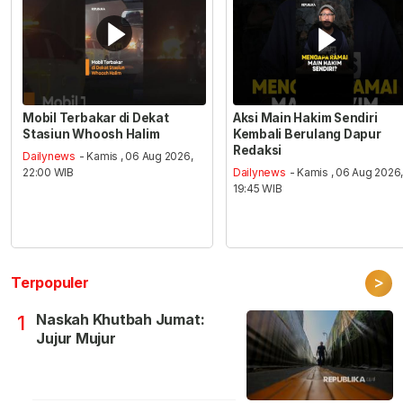
Mobil Terbakar di Dekat
Aksi Main Hakim Sendiri
Stasiun Whoosh Halim
Kembali Berulang Dapur
Redaksi
Dailynews
- Kamis , 06 Aug 2026,
22:00 WIB
Dailynews
- Kamis , 06 Aug 2026
19:45 WIB
>
Terpopuler
Naskah Khutbah Jumat:
1
Jujur Mujur