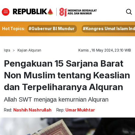
Hot Topics:
#Gubernur BI Mundur
#Kongres Umat Islam In
Iqra
Kajian Alquran
Kamis , 16 May 2024, 23:10 WIB
Pengakuan 15 Sarjana Barat
Non Muslim tentang Keaslian
dan Terpeliharanya Alquran
Allah SWT menjaga kemurnian Alquran
Red:
Nashih Nashrullah
Rep:
Umar Mukhtar