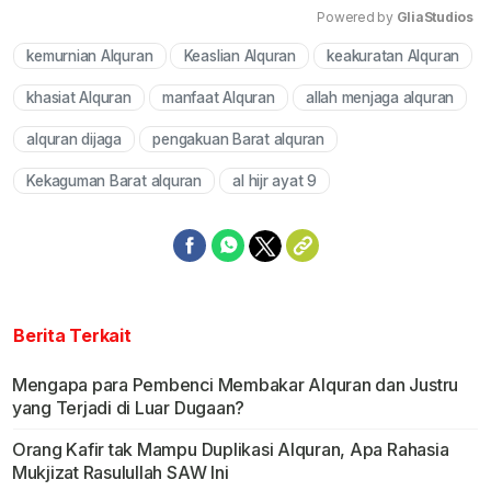
Powered by 
GliaStudios
kemurnian Alquran
Keaslian Alquran
keakuratan Alquran
Mute
khasiat Alquran
manfaat Alquran
allah menjaga alquran
alquran dijaga
pengakuan Barat alquran
Kekaguman Barat alquran
al hijr ayat 9
Berita Terkait
Mengapa para Pembenci Membakar Alquran dan Justru
yang Terjadi di Luar Dugaan?
Orang Kafir tak Mampu Duplikasi Alquran, Apa Rahasia
Mukjizat Rasulullah SAW Ini