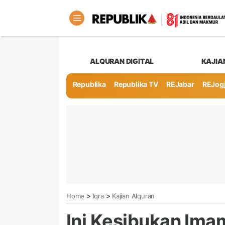
ALQURAN DIGITAL
KAJIA
Republika
Republika TV
REJabar
REJog
>
>
Home
Iqra
Kajian Alquran
Ini Kesibukan Imam