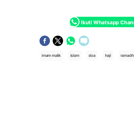
Ikuti Whatsapp Chan
imam malik
islam
doa
haji
ramadh