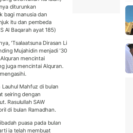
nya diturunkan
uk bagi manusia dan
njuk itu dan pembeda
QS Al Baqarah ayat 185)
nya, 'Tsalaatsuna Dirasan Li
nding Mujahidin menjadi '30
Alquran mencintai
 juga mencintai Alquran.
 mengasihi.
n Lauhul Mahfuz di bulan
t seiring dengan
but. Rasulullah SAW
bril di bulan Ramadhan.
 ibadah puasa pada bulan
rti ia telah membuat