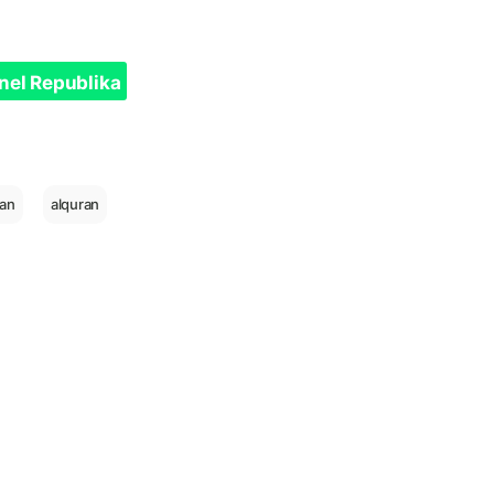
nel Republika
an
alquran