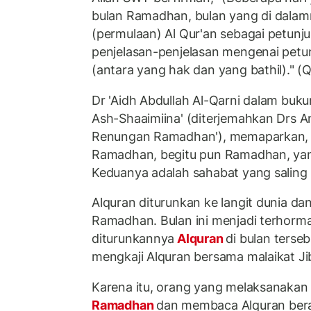
bulan Ramadhan, bulan yang di dalam
(permulaan) Al Qur'an sebagai petunj
penjelasan-penjelasan mengenai petu
(antara yang hak dan yang bathil)." (
Dr 'Aidh Abdullah Al-Qarni dalam buku
Ash-Shaaimiina' (diterjemahkan Drs A
Renungan Ramadhan'), memaparkan, 
Ramadhan, begitu pun Ramadhan, yang
Keduanya adalah sahabat yang saling
Alquran diturunkan ke langit dunia da
Ramadhan. Bulan ini menjadi terhorma
diturunkannya
Alquran
di bulan terse
mengkaji Alquran bersama malaikat Ji
Karena itu, orang yang melaksanakan
Ramadhan
dan membaca Alquran bera