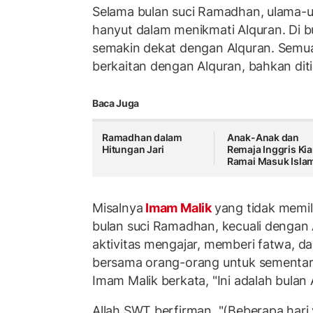
Selama bulan suci Ramadhan, ulama-ul
hanyut dalam menikmati Alquran. Di bu
semakin dekat dengan Alquran. Semua 
berkaitan dengan Alquran, bahkan dit
Baca Juga
Ramadhan dalam
Anak-Anak dan
Hitungan Jari
Remaja Inggris Ki
Ramai Masuk Isla
Misalnya
Imam Malik
yang tidak memil
bulan suci Ramadhan, kecuali dengan A
aktivitas mengajar, memberi fatwa, d
bersama orang-orang untuk sementara 
Imam Malik berkata, "Ini adalah bulan 
Allah SWT berfirman, "(Beberapa hari y