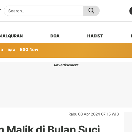
N ALQURAN
DOA
HADIST
ja
iqra
ESG Now
Advertisement
Rabu 03 Apr 2024 07:15 WIB
 Malik di Bulan Suci