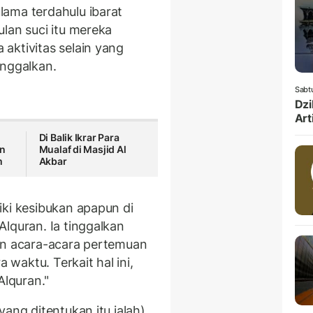
ama terdahulu ibarat
lan suci itu mereka
aktivitas selain yang
inggalkan.
Sabt
Dzi
Art
Di Balik Ikrar Para
an
Mualaf di Masjid Al
m
Akbar
iki kesibukan apapun di
lquran. Ia tinggalkan
an acara-acara pertemuan
waktu. Terkait hal ini,
Alquran."
ang ditentukan itu ialah)