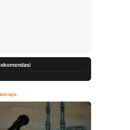
Rekomendasi
kini Iqra