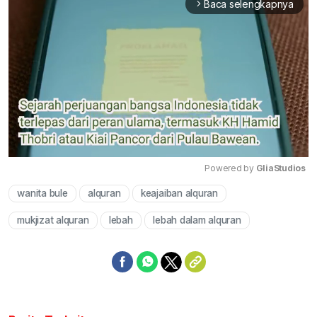
Baca selengkapnya
arrow_forward_ios
Powered by 
GliaStudios
wanita bule
alquran
keajaiban alquran
Mute
mukjizat alquran
lebah
lebah dalam alquran