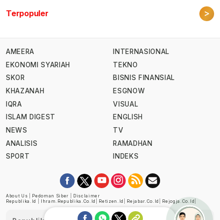
>
Terpopuler
AMEERA
INTERNASIONAL
EKONOMI SYARIAH
TEKNO
SKOR
BISNIS FINANSIAL
KHAZANAH
ESGNOW
IQRA
VISUAL
ISLAM DIGEST
ENGLISH
NEWS
TV
ANALISIS
RAMADHAN
SPORT
INDEKS
About Us
|
Pedoman Siber
|
Disclaimer
Republika.id
|
Ihram.republika.co.id
|
Retizen.id
|
Rejabar.co.id
|
Rejogja.co.id
|