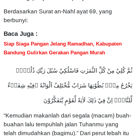
Berdasarkan Surat an-Nahl ayat 69, yang
berbunyi:
Baca Juga :
Siap Siaga Pangan Jelang Ramadhan, Kabupaten
Bandung Gulirkan Gerakan Pangan Murah
ثُمَّ كُلِيْ مِنْ كُلِّ الثَّمَرٰتِ فَاسْلُكِيْ سُبُلَ رَبِّكِ ذُلُلًاۗ
يَخْرُجُ مِنْۢ بُطُوْنِهَا شَرَابٌ مُّخْتَلِفٌ اَلْوَانُهٗ ۖفِيْهِ شِفَاۤءٌ
لِّلنَّاسِۗ اِنَّ فِيْ ذٰلِكَ لَاٰيَةً لِّقَوْمٍ يَّتَفَكَّرُوْنَ
“Kemudian makanlah dari segala (macam) buah-
buahan lalu tempuhlah jalan Tuhanmu yang
telah dimudahkan (bagimu).” Dari perut lebah itu