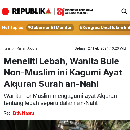
Hot Topics:
#Gubernur BI Mundur
#Kongres Umat Islam In
Iqra
Kajian Alquran
Selasa , 27 Feb 2024, 16:26 WIB
Meneliti Lebah, Wanita Bule
Non-Muslim ini Kagumi Ayat
Alquran Surah an-Nahl
Wanita nonMuslim mengagumi ayat Alquran
tentang lebah seperti dalam an-Nahl.
Red:
Erdy Nasrul