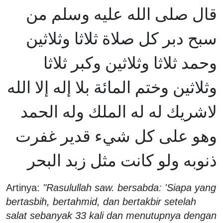
قال صلى الله عليه وسلم من
سبح دبر كل صلاة ثلاثا وثلاثين
وحمد ثلاثا وثلاثين وكبر ثلاثا
وثلاثين وختم المائة بلا إله إلا الله
لاشريك له له الملك وله الحمد
وهو على كل شيء قدير غفرت
ذنوبه ولو كانت مثل زبد البحر
Artinya:
"Rasulullah saw. bersabda: 'Siapa yang
bertasbih, bertahmid, dan bertakbir setelah
salat sebanyak 33 kali dan menutupnya dengan