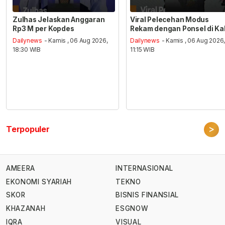
Zulhas Jelaskan Anggaran
Viral Pelecehan Modus
Rp3 M per Kopdes
Rekam dengan Ponsel di Ka
Dailynews
- Kamis , 06 Aug 2026,
Dailynews
- Kamis , 06 Aug 2026
18:30 WIB
11:15 WIB
>
Terpopuler
AMEERA
INTERNASIONAL
EKONOMI SYARIAH
TEKNO
SKOR
BISNIS FINANSIAL
KHAZANAH
ESGNOW
IQRA
VISUAL