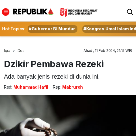
Hot Topics:
#Gubernur BI Mundur
#Kongres Umat Islam In
Iqra
Doa
Ahad , 11 Feb 2024, 21:15 WIB
Dzikir Pembawa Rezeki
Ada banyak jenis rezeki di dunia ini.
Red:
Muhammad Hafil
Rep:
Mabruroh