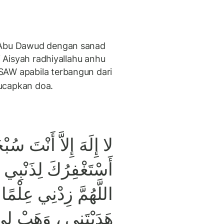
n Abu Dawud dengan sanad
i Aisyah radhiyallahu anhu
SAW apabila terbangun dari
ucapkan doa.
لا إِلَهَ إِلاَّ أَنْتَ سُبْح
أَسْتَغْفِرُكَ لِذَنْبِ ،
اللَّهُمَّ زِدْنِي عِلْمًا 
هَدَيْتَنِي ، وَهَبْ لِي 