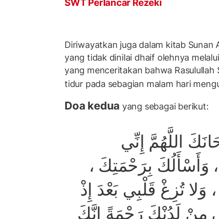
SWT Perlancar Rezeki
Diriwayatkan juga dalam kitab Suna
yang tidak dinilai dhaif olehnya melalu
yang menceritakan bahwa Rasulullah 
tidur pada sebagian malam hari meng
Doa kedua
yang sebagai berikut:
َانَكَ اللَّهُمَّ إِنِّي
ي ، وَأَسْأَلُكَ بِرَحْمَتِكَ
، وَلا تُزِغْ قَلْبِي بَعْدَ إِذْ
مِنْ لَدُنْكَ رَحْمَةً إِنَّكَ