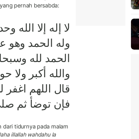
 yang pernah bersabda:
لا إله إلا الله و
وله الحمد وهو 
الحمد لله وسبحان 
والله أكبر ولا حول
قال اللهم اغفر ل
فإن توضأ ثم صل
n dari tidurnya pada malam
ilaha illallah wahdahu la