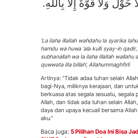
لاَ حَوْلَ وَلاَ قُوَّةَ إِلاَّ بِاللَّهِ
‘La ilaha illallah wahdahu la syarika lah
hamdu wa huwa ‘ala kulli syay-in qadir,
subhanallah wa la ilaha illallah wallahu
quwwata illa billah‘, Allahummaghfirli
Artinya: “Tidak adaa tuhan selain Alla
bagi-Nya, miliknya kerajaan, dan untuk
berkuasa atas segala sesuatu, segala 
Allah, dan tidak ada tuhan selain Allah
daya dan upaya kecuali bersama Allah
aku.”
Baca juga:
5 Pilihan Doa Ini Bisa J