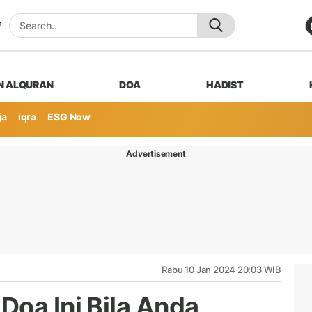
N ALQURAN
DOA
HADIST
ja
iqra
ESG Now
Advertisement
Rabu 10 Jan 2024 20:03 WIB
Doa Ini Bila Anda