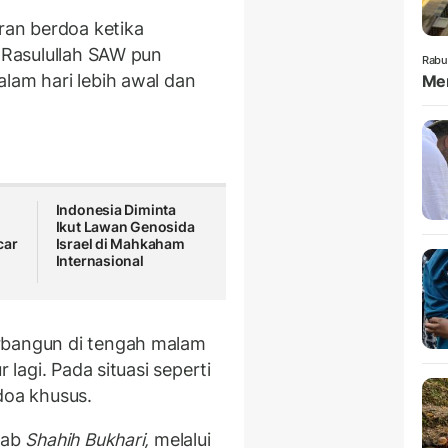
uran berdoa ketika
. Rasulullah SAW pun
Rabu
lam hari lebih awal dan
Mem
Indonesia Diminta
Ikut Lawan Genosida
car
Israel di Mahkaham
Internasional
rbangun di tengah malam
 lagi. Pada situasi seperti
 doa khusus.
tab
Shahih Bukhari,
melalui