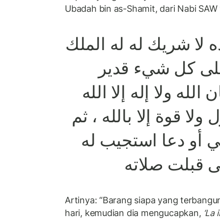
Ubadah bin as-Shamit, dari Nabi SAW
حده لا شريك له له الملك
على كل شيء قدير
الله ولا إله إلا الله
 ولا قوة إلا بالله ، ثم
ي أو دعا استجيب له
ى قبلت صلاته
Artinya: “Barang siapa yang terbangu
hari, kemudian dia mengucapkan,
‘La 