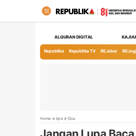
ALQURAN DIGITAL
KAJIA
Republika
Republika TV
REJabar
REJog
>
>
Home
Iqra
Doa
Jangan Lupa Baca 