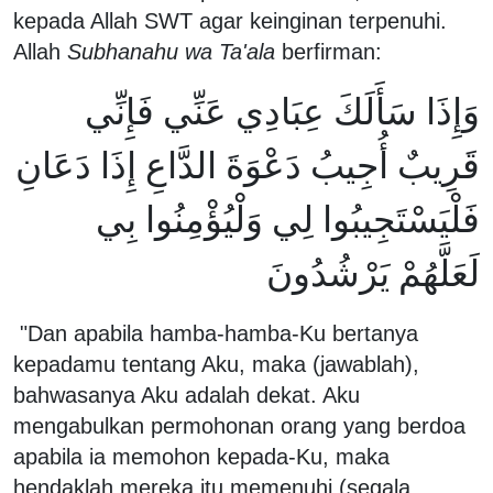
kepada Allah SWT agar keinginan terpenuhi.
Allah
Subhanahu
wa Ta'ala
berfirman:
وَإِذَا سَأَلَكَ عِبَادِي عَنِّي فَإِنِّي
قَرِيبٌ أُجِيبُ دَعْوَةَ الدَّاعِ إِذَا دَعَانِ
فَلْيَسْتَجِيبُوا لِي وَلْيُؤْمِنُوا بِي
لَعَلَّهُمْ يَرْشُدُونَ
"Dan apabila hamba-hamba-Ku bertanya
kepadamu tentang Aku, maka (jawablah),
bahwasanya Aku adalah dekat. Aku
mengabulkan permohonan orang yang berdoa
apabila ia memohon kepada-Ku, maka
hendaklah mereka itu memenuhi (segala