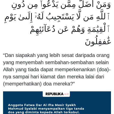
وَمَنْ أَضَلُّ مِمَّن يَدْعُوا۟ مِن دُونِ
ٱللَّهِ مَن لَّا يَسْتَجِيبُ لَهُۥٓ إِلَىىٰ يَوْمِ
ٱلْقِيَٰمَةِ وَهُمْ عَن دُعَآئئِهِمْ
غَٰففِلُونَ
“Dan siapakah yang lebih sesat daripada orang
yang menyembah sembahan-sembahan selain
Allah yang tiada dapat memperkenankan (doa)-
nya sampai hari kiamat dan mereka lalai dari
(memperhatikan) doa mereka?”