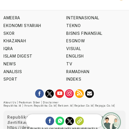
AMEERA
INTERNASIONAL
EKONOMI SYARIAH
TEKNO
SKOR
BISNIS FINANSIAL
KHAZANAH
ESGNOW
IQRA
VISUAL
ISLAM DIGEST
ENGLISH
NEWS
TV
ANALISIS
RAMADHAN
SPORT
INDEKS
About Us
|
Pedoman Siber
|
Disclaimer
Republika.id
|
Ihram.republika.co.id
|
Retizen.id
|
Rejabar.co.id
|
Rejogja.co.id
|
Republika telah diverifikasi oleh Dewan Pers
Sertifikat Nomor 1058/DP-Verifikasi/K/XII/2022
https://dewanpers.or.id/data/perusahaanpers