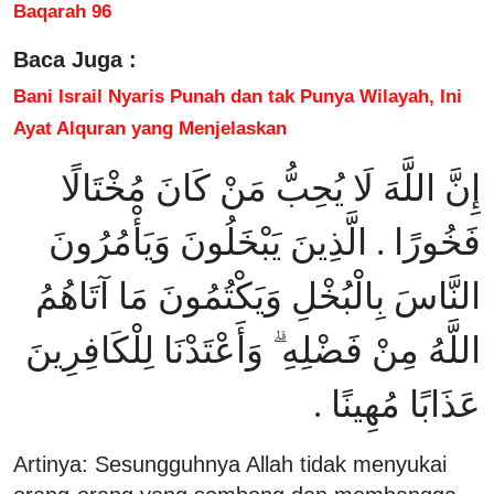
Baqarah 96
Baca Juga :
Bani Israil Nyaris Punah dan tak Punya Wilayah, Ini
Ayat Alquran yang Menjelaskan
إِنَّ اللَّهَ لَا يُحِبُّ مَنْ كَانَ مُخْتَالًا
فَخُورًا . الَّذِينَ يَبْخَلُونَ وَيَأْمُرُونَ
النَّاسَ بِالْبُخْلِ وَيَكْتُمُونَ مَا آتَاهُمُ
اللَّهُ مِنْ فَضْلِهِ ۗ وَأَعْتَدْنَا لِلْكَافِرِينَ
عَذَابًا مُهِينًا .
Artinya: Sesungguhnya Allah tidak menyukai