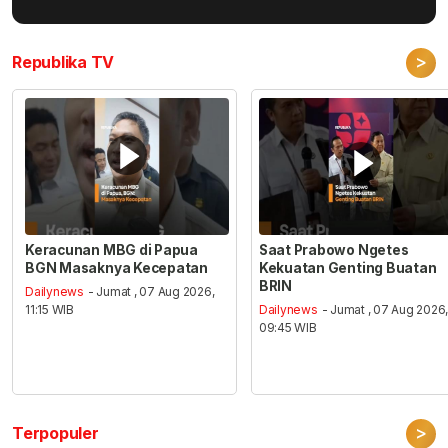
>
Republika TV
Keracunan MBG di Papua
Saat Prabowo Ngetes
BGN Masaknya Kecepatan
Kekuatan Genting Buatan
BRIN
Dailynews
- Jumat , 07 Aug 2026,
11:15 WIB
Dailynews
- Jumat , 07 Aug 2026
09:45 WIB
>
Terpopuler