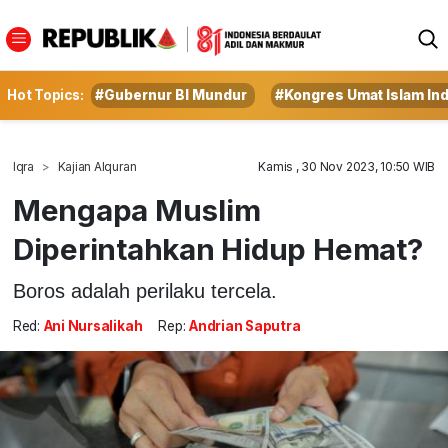
Hot Topics:
#Gubernur BI Mundur
#Kongres Umat Islam In
Iqra
Kajian Alquran
Kamis , 30 Nov 2023, 10:50 WIB
Mengapa Muslim
Diperintahkan Hidup Hemat?
Boros adalah perilaku tercela.
Red:
Ani Nursalikah
Rep:
Andrian Saputra