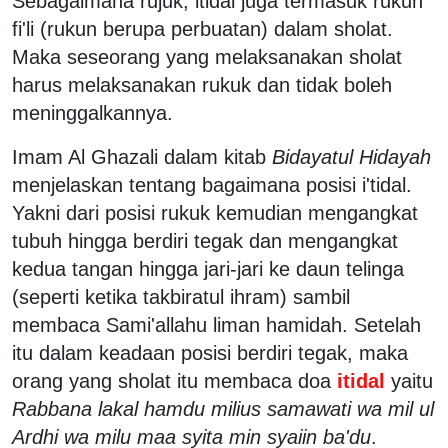
Sebagaimana rujuk, itidal juga termasuk rukun
fi'li (rukun berupa perbuatan) dalam sholat.
Maka seseorang yang melaksanakan sholat
harus melaksanakan rukuk dan tidak boleh
meninggalkannya.
Imam Al Ghazali dalam kitab
Bidayatul Hidayah
menjelaskan tentang bagaimana posisi i'tidal.
Yakni dari posisi rukuk kemudian mengangkat
tubuh hingga berdiri tegak dan mengangkat
kedua tangan hingga jari-jari ke daun telinga
(seperti ketika takbiratul ihram) sambil
membaca Sami'allahu liman hamidah. Setelah
itu dalam keadaan posisi berdiri tegak, maka
orang yang sholat itu membaca doa
itidal
yaitu
Rabbana lakal hamdu milius samawati wa mil ul
Ardhi wa milu maa syita min syaiin ba'du
.