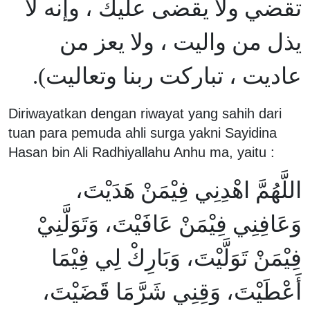
تقضي ولا يقضى عليك ، وإنه لا
يذل من واليت ، ولا يعز من
عاديت ، تباركت ربنا وتعاليت).
Diriwayatkan dengan riwayat yang sahih dari
tuan para pemuda ahli surga yakni Sayidina
Hasan bin Ali Radhiyallahu Anhu ma, yaitu :
اللَّهُمَّ اهْدِنِي فِيْمَنْ هَدَيْتَ،
وَعَافِنِي فِيْمَنْ عَافَيْتَ، وَتَوَلَّنِيْ
فِيْمَنْ تَوَلَّيْتَ، وَبَارِكْ لِي فِيْمَا
أَعْطَيْتَ، وَقِنِي شَرَّمَا قَضَيْتَ،