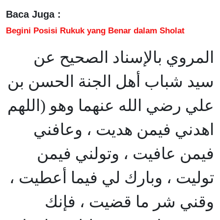
Baca Juga :
Begini Posisi Rukuk yang Benar dalam Sholat
المروي بالإسناد الصحيح عن
سيد شباب أهل الجنة الحسن بن
علي رضي الله عنهما وهو (اللهم
اهدني فيمن هديت ، وعافني
فيمن عافيت ، وتولني فيمن
توليت ، وبارك لي فيما أعطيت ،
وقني شر ما قضيت ، فإنك