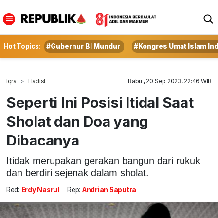
Hot Topics:
#Gubernur BI Mundur
#Kongres Umat Islam In
Iqra
Hadist
Rabu , 20 Sep 2023, 22:46 WIB
Seperti Ini Posisi Itidal Saat
Sholat dan Doa yang
Dibacanya
Itidak merupakan gerakan bangun dari rukuk
dan berdiri sejenak dalam sholat.
Red:
Erdy Nasrul
Rep:
Andrian Saputra