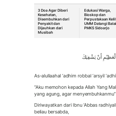
3 Doa Agar Diberi
Edukasi Warga,
Kesehatan,
Bioskop dan
Disembuhkan dari
Perpustakaan Kelil
Penyakit dan
UMM Datangi Bala
Dijauhkan dari
PMKS Sidoarjo
Musibah
ْعَظِيْمِ أَنْ يَشْفِيَكَ
As-alullaahal ‘adhim robbal ‘arsyil ‘ad
“Aku memohon kepada Allah Yang Maha
yang agung, agar menyembuhkanmu” d
Diriwayatkan dari Ibnu ‘Abbas radhiyall
beliau bersabda,