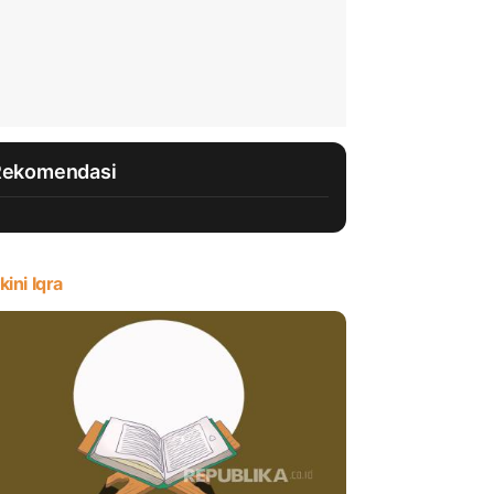
Rekomendasi
kini Iqra