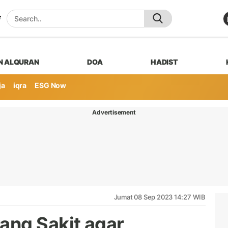
N ALQURAN
DOA
HADIST
ja
iqra
ESG Now
Advertisement
Jumat 08 Sep 2023 14:27 WIB
ang Sakit agar