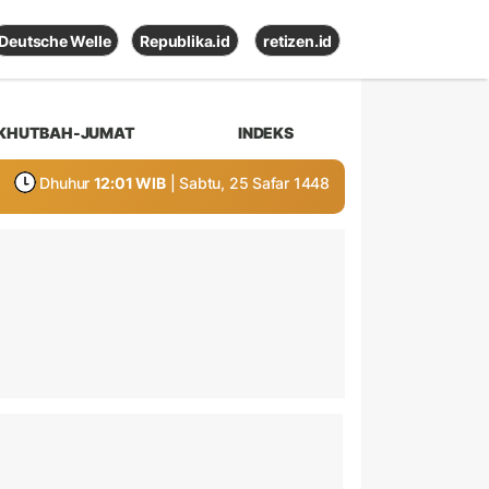
Deutsche Welle
Republika.id
retizen.id
KHUTBAH-JUMAT
INDEKS
Dhuhur
12:01 WIB
| Sabtu, 25 Safar 1448