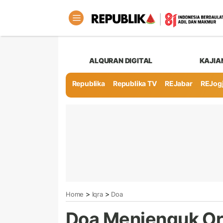
ALQURAN DIGITAL
KAJIA
Republika
Republika TV
REJabar
REJog
>
>
Home
Iqra
Doa
Doa Menjenguk Or