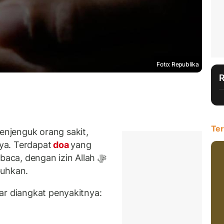
Foto: Republika
Ter
njenguk orang sakit,
ya. Terdapat
doa
yang
buhkan.
ar diangkat penyakitnya: