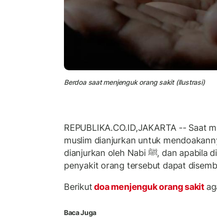
Berdoa saat menjenguk orang sakit (Ilustrasi)
REPUBLIKA.CO.ID,JAKARTA -- Saat me
muslim dianjurkan untuk mendoakann
dianjurkan oleh Nabi ﷺ, dan apabila dibaca, dengan izin Allah ﷻ
penyakit orang tersebut dapat disem
Berikut
doa menjenguk orang sakit
ag
Baca Juga