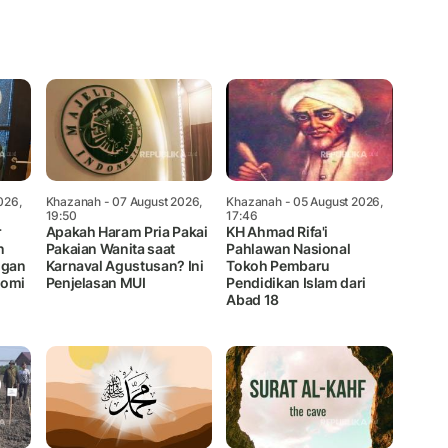
Mute
026,
Khazanah
- 07 August 2026,
Khazanah
- 05 August 2026,
19:50
17:46
r
Apakah Haram Pria Pakai
KH Ahmad Rifa'i
n
Pakaian Wanita saat
Pahlawan Nasional
ngan
Karnaval Agustusan? Ini
Tokoh Pembaru
nomi
Penjelasan MUI
Pendidikan Islam dari
Abad 18