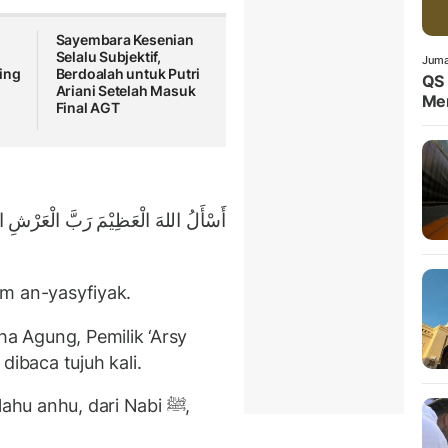
Sayembara Kesenian
Selalu Subjektif,
Juma
ing
Berdoalah untuk Putri
QS 
i
Ariani Setelah Masuk
Me
Final AGT
أَسْأَلُ اللهَ الْعَظِيْمَ رَبَّ الْعَرْشِ ال
him an-yasyfiyak.
 Agung, Pemilik ‘Arsy
ibaca tujuh kali.
ahu anhu, dari Nabi ﷺ,