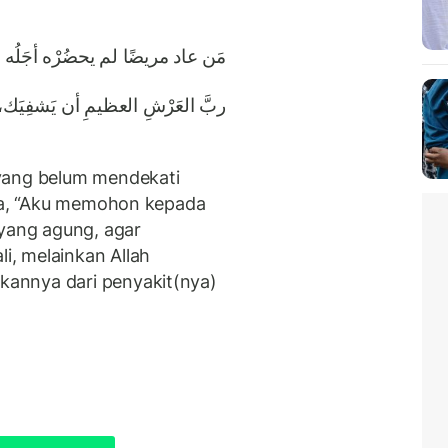
مَن عاد مريضًا لم يحضُرْه أجَلُه فق
ربَّ العَرْشِ العظيمِ أن يَشفِيَك،
yang belum mendekati
nya, “Aku memohon kepada
 yang agung, agar
, melainkan Allah
annya dari penyakit(nya)