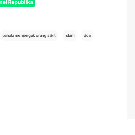
nel Republika
pahala menjenguk orang sakit
islam
doa