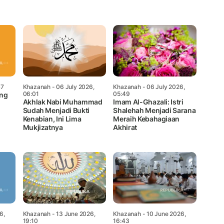
Mute
47
Khazanah
- 06 July 2026,
Khazanah
- 06 July 2026,
06:01
05:49
ang
Akhlak Nabi Muhammad
Imam Al-Ghazali: Istri
Sudah Menjadi Bukti
Shalehah Menjadi Sarana
Kenabian, Ini Lima
Meraih Kebahagiaan
Mukjizatnya
Akhirat
6,
Khazanah
- 13 June 2026,
Khazanah
- 10 June 2026,
19:10
16:43