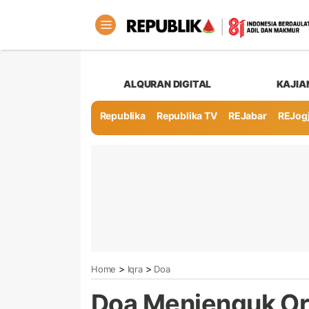
ALQURAN DIGITAL
KAJIA
Republika
Republika TV
REJabar
REJog
>
>
Home
Iqra
Doa
Doa Menjenguk Or