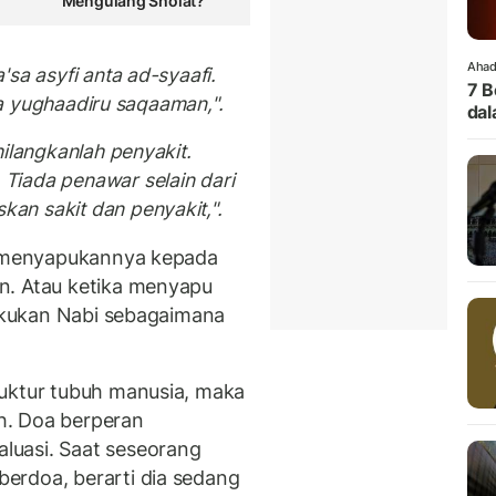
Mengulang Sholat?
Ahad
sa asyfi anta ad-syaafi.
7 B
laa yughaadiru saqaaman,".
dal
ilangkanlah penyakit.
Tiada penawar selain dari
n sakit dan penyakit,".
an menyapukannya kepada
n. Atau ketika menyapu
lakukan Nabi sebagaimana
ruktur tubuh manusia, maka
h. Doa berperan
luasi. Saat seseorang
erdoa, berarti dia sedang