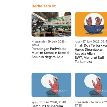
Berita Terkait
Khazanah
- 29 July 2026,
Iqra
- 27 July 2026, 06:
19:03
Inilah Doa Terbaik y
Persaingan Pariwisata
Harus Dipanjatkan
Muslim Semakin Ketat di
kepada Allah
Seluruh Negara Asia
SWT, Menurut Sufi
Terkemuka
Iqra
- 15 June 2026, 13:48
Khazanah
- 14 June 202
17:55
Sambut 1 Muharram