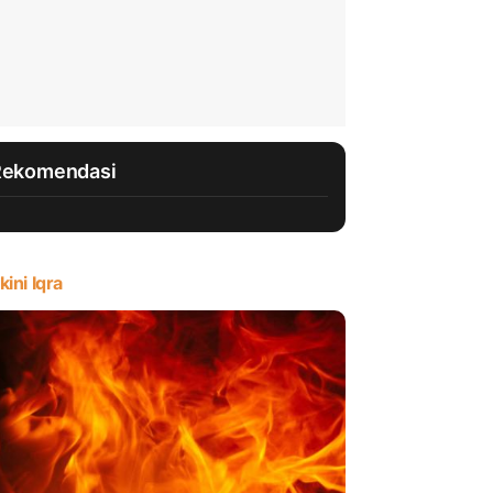
Rekomendasi
kini Iqra