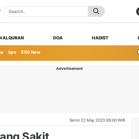
N ALQURAN
DOA
HADIST
ja
iqra
ESG Now
Advertisement
Senin 22 May 2023 06:00 WIB
ang Sakit