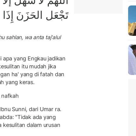
اللهم لا سهل إلا ما 
تَجْعَل الحَزَنَ إِذَا 
u sahlan, wa anta taj'alul
li apa yang Engkau jadikan
sulitan itu mudah jika
gan ha' yang di fatah dan
h yang keras.
i nafkah
bnu Sunni, dari Umar ra.
sabda: "Tidak ada yang
a kesulitan dalam urusan