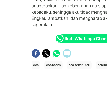
anugerahkan- lah keberkahan atas ap
kepadaku, sehingga aku tidak mengh
Engkau lambatkan, dan mengharap ak
segerakan.
Ikuti Whatsapp Chan
doa
doa harian
doa sehari-hari
nabi 