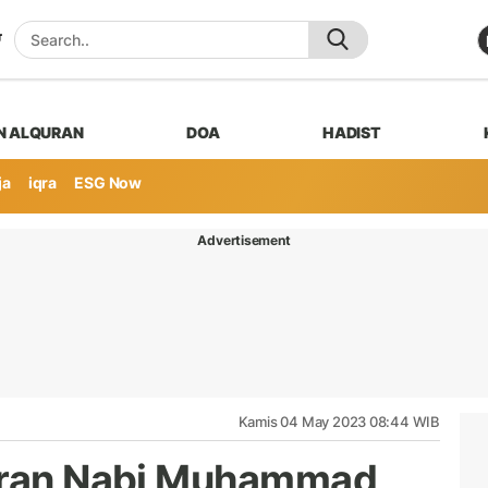
N ALQURAN
DOA
HADIST
ja
iqra
ESG Now
Advertisement
Kamis 04 May 2023 08:44 WIB
juran Nabi Muhammad