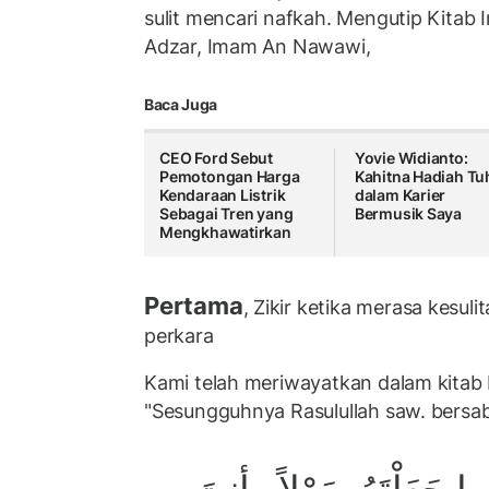
sulit mencari nafkah. Mengutip Kitab 
Adzar, Imam An Nawawi,
Baca Juga
CEO Ford Sebut
Yovie Widianto:
Pemotongan Harga
Kahitna Hadiah Tu
Kendaraan Listrik
dalam Karier
Sebagai Tren yang
Bermusik Saya
Mengkhawatirkan
Pertama
, Zikir ketika merasa kesul
perkara
Kami telah meriwayatkan dalam kitab I
"Sesungguhnya Rasulullah saw. bersa