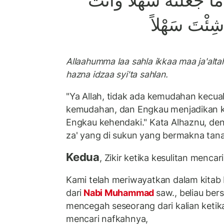
جَعَلْتَهُ سَهْلاً وأنتَ
شِئْتَ سَهْلاً
Allaahumma laa sahla ikkaa maa ja'altah
hazna idzaa syi'ta sahlan.
"Ya Allah, tidak ada kemudahan kecua
kemudahan, dan Engkau menjadikan ke
Engkau kehendaki." Kata Alhaznu, den
za' yang di sukun yang bermakna tana
Kedua
, Zikir ketika kesulitan mencar
Kami telah meriwayatkan dalam kitab I
dari
Nabi Muhammad
saw., beliau ber
mencegah seseorang dari kalian ketik
mencari nafkahnya,