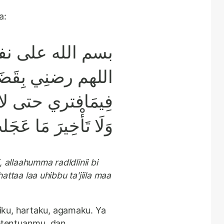
a:
بسم الله على ،
اللهم رضنِي بِقَضَا
فِيمَافتري حتى لا
وَلَا تَأْخِيرَ مَا عَجَ
i, allaahumma radldlinii bi
hattaa laa uhibbu ta'jiila maa
iku, hartaku, agamaku. Ya
ketentuanmu, dan