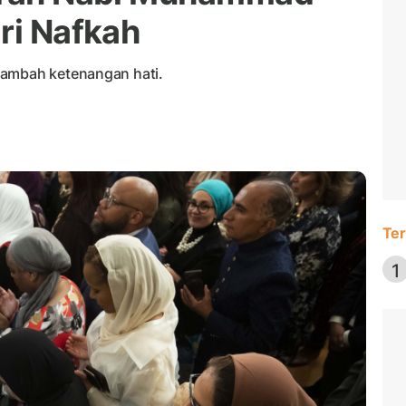
ri Nafkah
nambah ketenangan hati.
Ter
1