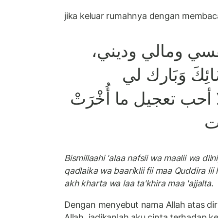
jika keluar rumahnya dengan membac
نفسي ومالي وديني
ئِكَ وَبَارك لي
 أحب تعجيل ما أُخْرَتْ
لت
Bismillaahi 'alaa nafsii wa maalii wa diin
qadlaika wa baariklii fii maa Quddira lii 
akh kharta wa laa ta'khira maa 'ajjalta
.
Dengan menyebut nama Allah atas dir
Allah, jadikanlah aku cinta terhadap 