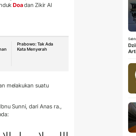
Induk
Doa
dan Zikir Al
Sabt
Prabowo: Tak Ada
Dzi
han
Kata Menyerah
Art
itan melakukan suatu
bnu Sunni, dari Anas ra.,
bda: