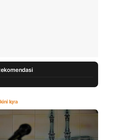
Rekomendasi
kini Iqra