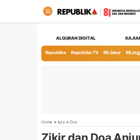
ALQURAN DIGITAL
KAJIA
Republika
Republika TV
REJabar
REJog
>
>
Home
Iqra
Doa
Zikir dan Doa An