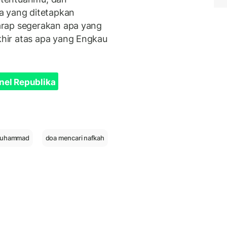
a yang ditetapkan
arap segerakan apa yang
hir atas apa yang Engkau
nel Republika
muhammad
doa mencari nafkah