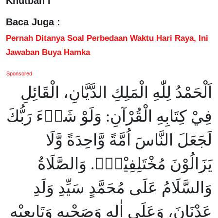
Khutbah I
Baca Juga :
Pernah Ditanya Soal Perbedaan Waktu Hari Raya, Ini
Jawaban Buya Hamka
Sponsored
اَلْحَمْدُ لِلّٰهِ الْمَلِكِ الدَّيَّانِ، الْقَائِلِ
فِيْ كِتَابِهِ الْقُرْآنِ: وَلَوْ شَاۤءَ رَبُّكَ
لَجَعَلَ النَّاسَ اُمَّةً وَّاحِدَةً وَّلَا
يَزَالُوْنَ مُخْتَلِفِيْنَۙ. وَالصَّلَاةُ
وَالسَّلَامُ عَلَى مُحَمَّدٍ سَيِّدِ وَلَدِ
عَدْنَانَ، وَعَلَى اٰلِهِ وَصَحْبِهِ وَتَابِعِيْهِ