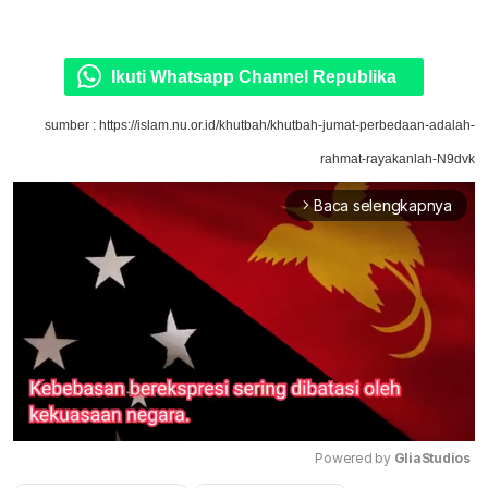
Ikuti Whatsapp Channel Republika
sumber : https://islam.nu.or.id/khutbah/khutbah-jumat-perbedaan-adalah-
rahmat-rayakanlah-N9dvk
Baca selengkapnya
arrow_forward_ios
Powered by 
GliaStudios