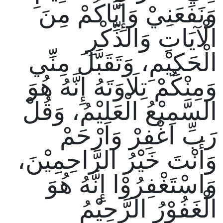
وَنَفَعَنِيْ وَإِيَّاكُمْ مِنَ
الْآيَاتِ وَالذِّكْرِ
الْحَكِيْمِ، وَتَقَبَّلَ مِنِّي
وَمِنْكُمْ تِلَاوَتَهُ إِنَّهُ هُوَ
السَّمِيْعُ الْعَلِيْمُ، وَقُلْ
رَبِّ اغْفِرْ وَارْحَمْ
وَأَنْتَ خَيْرُ الرَّاحِمِيْنَ،
وَاسْتَغْفِرُوْا إِنَّهُ هُوَ
الْغَفُوْرُ الرَّحِيْمُ