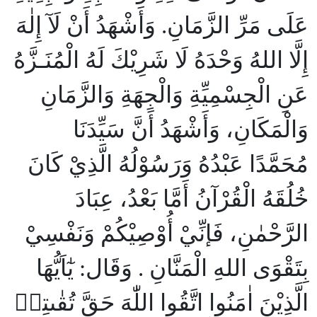
عَلَى مَرِّ الزَّمَانِ. وَأَشْهَدُ أَنْ لَآ إِلٰهَ
إِلَّا اللهُ وَحْدَهُ لَا شَرِيْكَ لَهُ الْمُنَـزَّهُ
عَنِ الْجِسْمِيِّةِ وَالْجِهَةِ وَالزَّمَانِ
وَالْمَكَانِ، وَأَشْهَدُ أَنَّ سَيِّدَنَا
مُحَمَّدًا عَبْدُهُ وَرَسُوْلُهُ الَّذِيْ كَانَ
خُلُقَهُ الْقُرْآنُ أَمَّا بَعْدُ، عِبَادَ
الرَّحْمٰنِ، فَإنِّيْ أُوْصِيْكُمْ وَنَفْسِيْ
بِتَقْوَى اللهِ الْمَنَّانِ . وَقَال: يٰٓاَيُّهَا
الَّذِيْنَ اٰمَنُوا اتَّقُوا اللّٰهَ حَقَّ تُقٰىتِهٖ