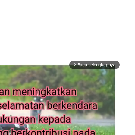
Baca selengkapnya
arrow_forward_ios