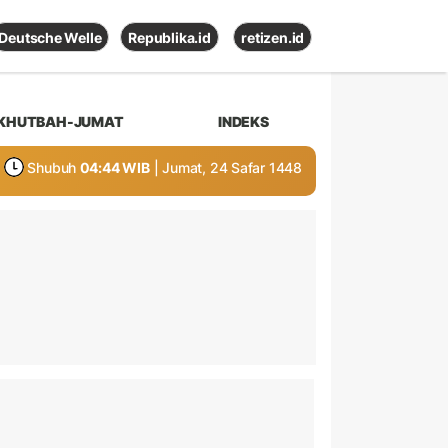
Deutsche Welle
Republika.id
retizen.id
KHUTBAH-JUMAT
INDEKS
Shubuh
04:44 WIB
| Jumat, 24 Safar 1448