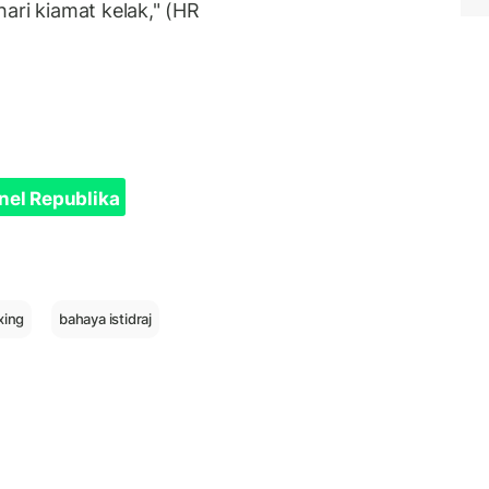
ari kiamat kelak," (HR
nel Republika
xing
bahaya istidraj