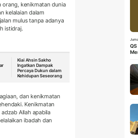
n orang, kenikmatan dunia
an kelalaian dalam
jalan mulus tanpa adanya
 istidraj.
Juma
QS 
Me
Kiai Ahsin Sakho
ar
Ingatkan Dampak
Percaya Dukun dalam
Kehidupan Seseorang
agiaan, dan kenikmatan
kehendaki. Kenikmatan
 adzab Allah apabila
elalaikan ibadah dan