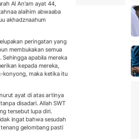
rah Al An'am ayat 44,
tahnaa alaihim abwaaba
 utuu akhadznaahum
melupakan peringatan yang
i pun membukakan semua
. Sehingga apabila mereka
berikan kepada mereka,
-konyong, maka ketika itu
enurut ayat di atas artinya
 tanpa disadari. Allah SWT
 tersebut lupa diri.
idak ingat bahwa sesudah
n tenang gelombang pasti