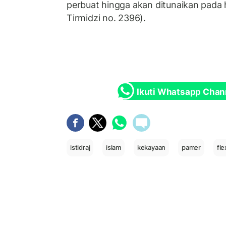
perbuat hingga akan ditunaikan pada h
Tirmidzi no. 2396).
Ikuti Whatsapp Chan
istidraj
islam
kekayaan
pamer
fle