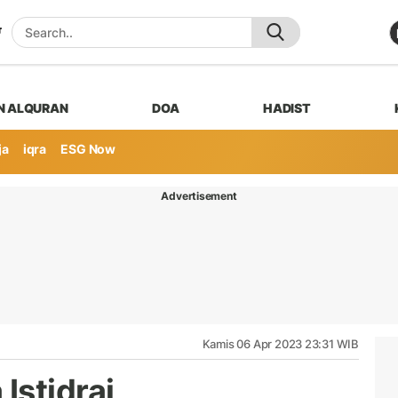
N ALQURAN
DOA
HADIST
ja
iqra
ESG Now
Advertisement
Kamis 06 Apr 2023 23:31 WIB
Istidraj