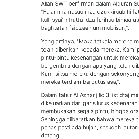
Allah SWT berfirman dalam Alquran Su
"Falamma nasuu maa dzukkiruubihi fa
kulli syai'in hatta idza farihuu bimaa
baghtatan faidzaa hum mublisun,".
Yang artinya, "Maka tatkala mereka 
telah diberikan kepada mereka, Kam
pintu-pintu kesenangan untuk mereka
bergembira dengan apa yang telah di
Kami siksa mereka dengan sekonyong
mereka terdiam berputus asa,".
Dalam tafsir Al Azhar jilid 3, istidraj m
dikeluarkan dari garis lurus kebenaran
membukakan segala pintu, hingga orang
Sehingga diibaratkan bahwa mereka t
panas pasti ada hujan, sesudah lauta
datang.