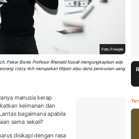
Foto: Freepik
 rich. Pakar Bisnis Profesor Rhenald Kasali mengungkapkan ada
i seorang crazy rich merupakan titipan atau dana pencucian uang
anya manusia kerap
Ter
ngkatkan keimanan dan
Lantas bagaimana apabila
aan sama sekali?
arus disikapi dengan rasa