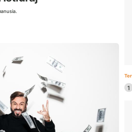
manusia.
Ter
1