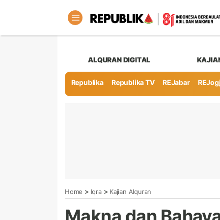
ALQURAN DIGITAL
KAJIA
Republika
Republika TV
REJabar
REJog
>
>
Home
Iqra
Kajian Alquran
Makna dan Bahaya 