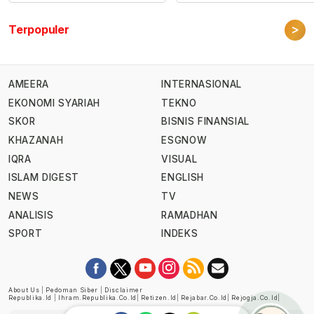
>
Terpopuler
AMEERA
INTERNASIONAL
EKONOMI SYARIAH
TEKNO
SKOR
BISNIS FINANSIAL
KHAZANAH
ESGNOW
IQRA
VISUAL
ISLAM DIGEST
ENGLISH
NEWS
TV
ANALISIS
RAMADHAN
SPORT
INDEKS
About Us
|
Pedoman Siber
|
Disclaimer
Republika.id
|
Ihram.republika.co.id
|
Retizen.id
|
Rejabar.co.id
|
Rejogja.co.id
|