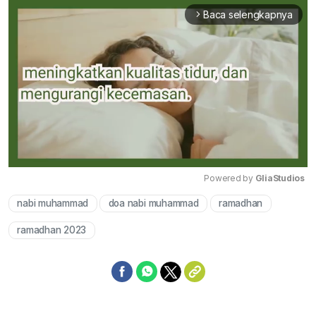
Baca selengkapnya
arrow_forward_ios
Powered by 
GliaStudios
nabi muhammad
doa nabi muhammad
ramadhan
Mute
ramadhan 2023