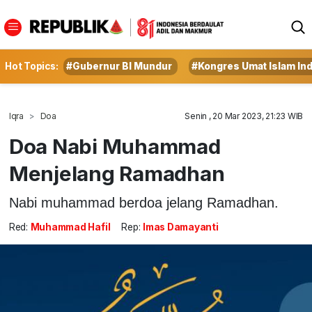
Hot Topics:
#Gubernur BI Mundur
#Kongres Umat Islam In
Iqra
Doa
Senin , 20 Mar 2023, 21:23 WIB
Doa Nabi Muhammad
Menjelang Ramadhan
Nabi muhammad berdoa jelang Ramadhan.
Red:
Muhammad Hafil
Rep:
Imas Damayanti