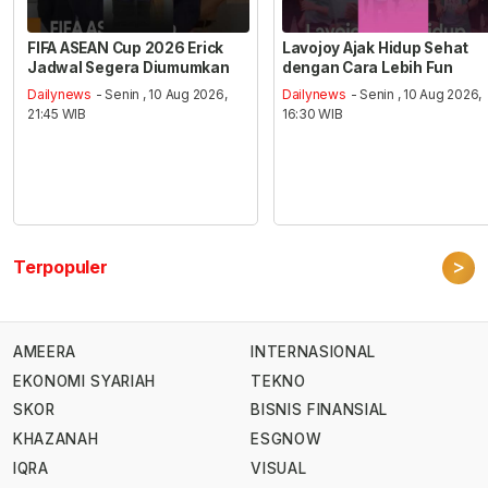
FIFA ASEAN Cup 2026 Erick
Lavojoy Ajak Hidup Sehat
Jadwal Segera Diumumkan
dengan Cara Lebih Fun
Dailynews
- Senin , 10 Aug 2026,
Dailynews
- Senin , 10 Aug 2026,
21:45 WIB
16:30 WIB
>
Terpopuler
AMEERA
INTERNASIONAL
EKONOMI SYARIAH
TEKNO
SKOR
BISNIS FINANSIAL
KHAZANAH
ESGNOW
IQRA
VISUAL