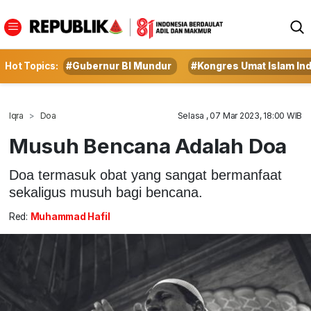
Hot Topics:
#Gubernur BI Mundur
#Kongres Umat Islam In
Iqra
Doa
Selasa , 07 Mar 2023, 18:00 WIB
Musuh Bencana Adalah Doa
Doa termasuk obat yang sangat bermanfaat
sekaligus musuh bagi bencana.
Red:
Muhammad Hafil