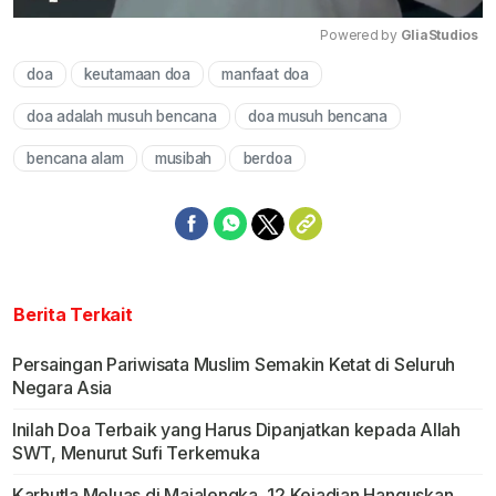
Powered by 
GliaStudios
doa
keutamaan doa
manfaat doa
Mute
doa adalah musuh bencana
doa musuh bencana
bencana alam
musibah
berdoa
Berita Terkait
Persaingan Pariwisata Muslim Semakin Ketat di Seluruh
Negara Asia
Inilah Doa Terbaik yang Harus Dipanjatkan kepada Allah
SWT, Menurut Sufi Terkemuka
Karhutla Meluas di Majalengka, 12 Kejadian Hanguskan