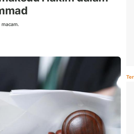
ammad
a macam.
Ter