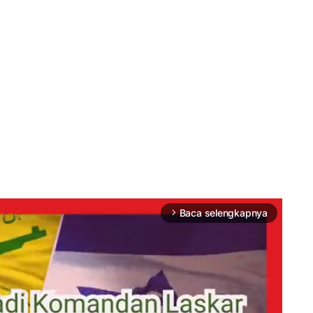
Baca selengkapnya
arrow_forward_ios