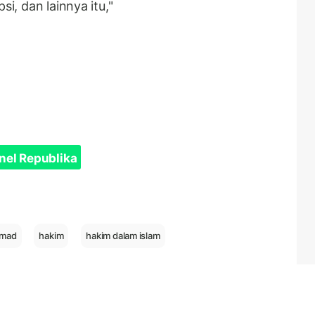
si, dan lainnya itu,"
nel Republika
mmad
hakim
hakim dalam islam