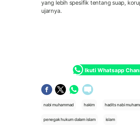
yang lebih spesifik tentang suap, korup
ujarnya.
Ikuti Whatsapp Chan
nabi muhammad
hakim
hadits nabi muha
penegak hukum dalam islam
islam