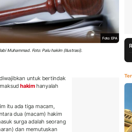
Foto: EPA
bi Muhammad. Foto: Palu hakim (Ilustrasi).
Ter
iwajibkan untuk bertindak
dimaksud
hakim
hanyalah
 itu ada tiga macam,
entara dua (macam) hakim
asuk surga adalah seorang
naran) dan memutuskan