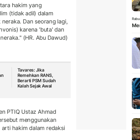
tara hakim yang
im (tidak adil) dalam
Rabu
neraka. Dan seorang lagi,
Mem
onis) karena 'buta' dan
 neraka." (HR. Abu Dawud)
Tavares: Jika
an
Remehkan RANS,
Berarti PSM Sudah
Kalah Sejak Awal
sen PTIQ Ustaz Ahmad
tersebut menggunakan
m arti hakim dalam redaksi