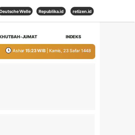
Deutsche Welle
Republika.id
retizen.id
KHUTBAH-JUMAT
INDEKS
Ashar
15:23 WIB
| Kamis, 23 Safar 1448