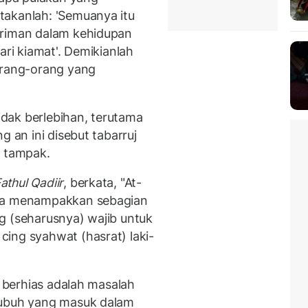
takanlah: 'Semuanya itu
eriman dalam kehidupan
ari kiamat'. Demikianlah
orang-orang yang
tidak berlebihan, terutama
g an ini disebut tabarruj
n tampak.
athul Qadiir
, berkata, "At-
ita menampakkan sebagian
g (seharusnya) wajib untuk
ing syahwat (hasrat) laki-
a berhias adalah masalah
tubuh yang masuk dalam