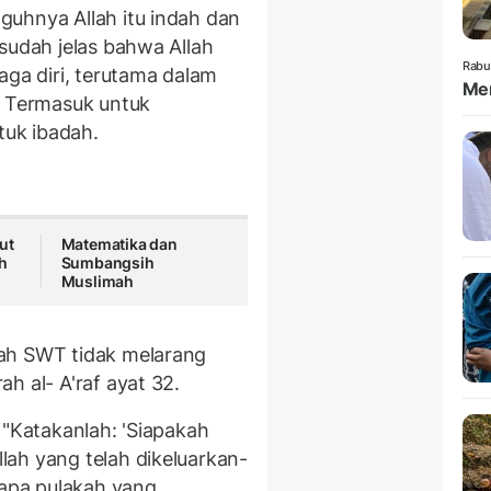
uhnya Allah itu indah dan
sudah jelas bahwa Allah
Rabu
a diri, terutama dalam
Mem
. Termasuk untuk
tuk ibadah.
ut
Matematika dan
h
Sumbangsih
Muslimah
ah SWT tidak melarang
h al- A'raf ayat 32.
 "Katakanlah: 'Siapakah
ah yang telah dikeluarkan-
apa pulakah yang