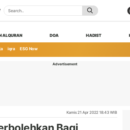
N ALQURAN
DOA
HADIST
ja
iqra
ESG Now
Advertisement
Kamis 21 Apr 2022 18:43 WIB
erbolehkan Bagi