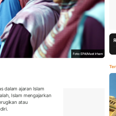
Foto: EPA/Mast Irham
Ter
 dalam ajaran Islam
Malah, Islam mengajarkan
erugikan atau
iri.