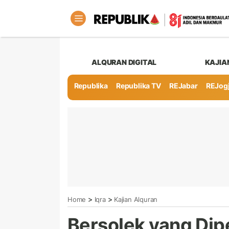
ALQURAN DIGITAL
KAJIA
Republika
Republika TV
REJabar
REJog
>
>
Home
Iqra
Kajian Alquran
Bersolek yang Dip