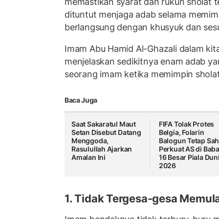
memastikan syarat dan rukun sholat t
dituntut menjaga adab selama memimp
berlangsung dengan khusyuk dan sesua
Imam Abu Hamid Al-Ghazali dalam kit
menjelaskan sedikitnya enam adab yan
seorang imam ketika memimpin shola
Baca Juga
Saat Sakaratul Maut
FIFA Tolak Protes
Setan Disebut Datang
Belgia, Folarin
Menggoda,
Balogun Tetap Sa
Rasulullah Ajarkan
Perkuat AS di Bab
Amalan Ini
16 Besar Piala Dun
2026
1. Tidak Tergesa-gesa Memula