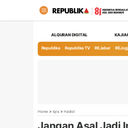
ALQURAN DIGITAL
KAJIA
Republika
Republika TV
REJabar
REJog
>
>
Home
Iqra
Hadist
Jangan Asal Jadi I