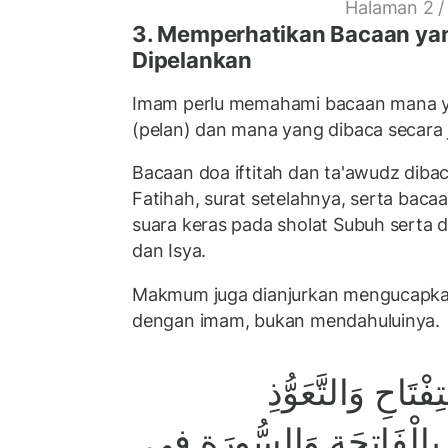
Halaman 2 /
3. Memperhatikan Bacaan ya
Dipelankan
Imam perlu memahami bacaan mana ya
(pelan) dan mana yang dibaca secara j
Bacaan doa iftitah dan ta'awudz dibac
Fatihah, surat setelahnya, serta baca
suara keras pada sholat Subuh serta 
dan Isya.
Makmum juga dianjurkan mengucapka
dengan imam, bukan mendahuluinya.
فْتَاحِ وَالتَّعَوُّذِ
ُ بِالْفَاتِحَةِ وَالسُّورَةِ فِي