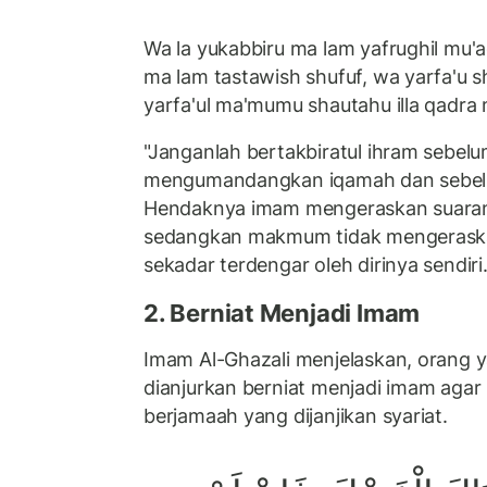
Wa la yukabbiru ma lam yafrughil mu'
ma lam tastawish shufuf, wa yarfa'u sh
yarfa'ul ma'mumu shautahu illa qadra 
"Janganlah bertakbiratul ihram sebelu
mengumandangkan iqamah dan sebelum
Hendaknya imam mengeraskan suarany
sedangkan makmum tidak mengeraska
sekadar terdengar oleh dirinya sendiri.
2. Berniat Menjadi Imam
Imam Al-Ghazali menjelaskan, orang 
dianjurkan berniat menjadi imam ag
berjamaah yang dijanjikan syariat.