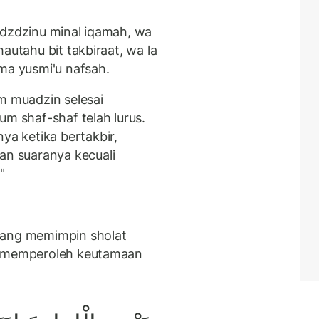
adzdzinu minal iqamah, wa
autahu bit takbiraat, wa la
ma yusmi'u nafsah.
m muadzin selesai
 shaf-shaf telah lurus.
a ketika bertakbir,
n suaranya kecuali
"
yang memimpin sholat
ar memperoleh keutamaan