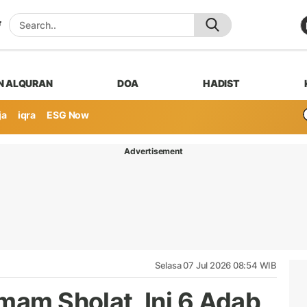
N ALQURAN
DOA
HADIST
ja
iqra
ESG Now
Advertisement
Selasa 07 Jul 2026 08:54 WIB
mam Sholat, Ini 6 Adab