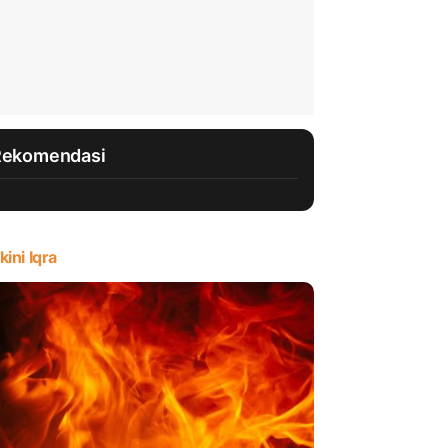
Rekomendasi
kini Iqra