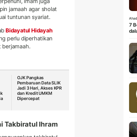
erpenuhi, imam juga
in jamaah agar sholat
i tuntunan syariat.
Ahad
7 B
ab
Bidayatul Hidayah
dal
g perlu diperhatikan
t berjamaah.
OJK Pangkas
Pembaruan Data SLIK
h
Jadi 3 Hari, Akses KPR
ak
dan Kredit UMKM
ia
Dipercepat
i Takbiratul Ihram