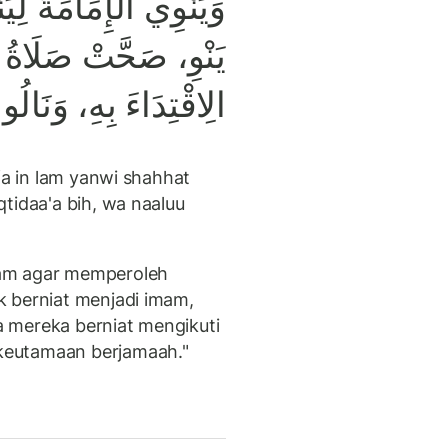
وَيَنْوِي الْإِمَامَةَ لِي
يَنْوِ، صَحَّتْ صَلَاةُ ا
الِاقْتِدَاءَ بِهِ، وَنَال.
fa in lam yanwi shahhat
tidaa'a bih, wa naaluu
mam agar memperoleh
k berniat menjadi imam,
 mereka berniat mengikuti
keutamaan berjamaah."