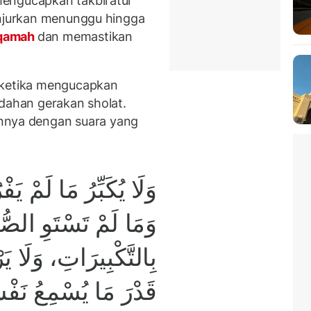
engucapkan takbiratul
anjurkan menunggu hingga
qamah
dan memastikan
 ketika mengucapkan
dahan gerakan sholat.
nya dengan suara yang
وَلَا يُكَبِّرُ مَا لَمْ يَ،
وَمَا لَمْ تَسْتَوِ الصّ
بِالتَّكْبِيرَاتِ، وَلَا يَر
قَدْرَ مَا يُسْمِعُ نَفْ.