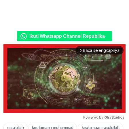
Ikuti Whatsapp Channel Republika
Baca selengkapnya
arrow_forward_ios
Powered by 
GliaStudios
rasulullah
keutamaan muhammad
keutamaan rasulullah