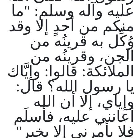
عليه وآله وسلم: "ما
منكم من أحدٍ إلا وقد
وُكِّل به قرينُه من
الجن، وقرينُه من
الملائكة: قالوا: وإيَّاك
يا رسول الله؟ قال:
وإياي، إلا أن الله
أعانني عليه، فأسلَم
فلا يأمرني إلا بخير"