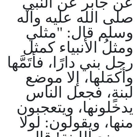
عن جابر عن النبي
صلى الله عليه وآله
وسلم قال: "مثلي
ومثلُ الأنبياء كمثل
رجل بني دارًا، فأتَمَّها
وأكمَلها، إلا موضع
لبنةٍ، فجعل الناس
يدخلونها، ويتعجبون
منها، ويقولون: لولا