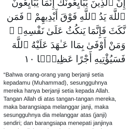
إِنَّ ٱلَّذِينَ يُبَايِعُونَكَ إِنَّمَا يُبَايِعُونَ
ٱللَّهَ يَدُ ٱللَّهِ فَوْقَ أَيْدِيهِمْ ۚ فَمَن
نَّكَثَ فَإِنَّمَا يَنكُثُ عَلَىٰ نَفْسِهِۦ ۖ
وَمَنْ أَوْفَىٰ بِمَاا عَـٰهَدَ عَلَيْهُ ٱللَّهَ
فَسَيُؤْتِيهِ أَجْرًا عَظِيمًۭا ١٠
“Bahwa orang-orang yang berjanji setia
kepadamu (Muhammad), sesungguhnya
mereka hanya berjanji setia kepada Allah.
Tangan Allah di atas tangan-tangan mereka,
maka barangsiapa melanggar janji, maka
sesungguhnya dia melanggar atas (janji)
sendiri; dan barangsiapa menepati janjinya