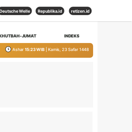
Deutsche Welle
Republika.id
retizen.id
KHUTBAH-JUMAT
INDEKS
Ashar
15:23 WIB
| Kamis, 23 Safar 1448