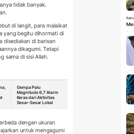
anya tidak banyak.
an.
Rabu
Mem
ut di langit, para malaikat
 yang begitu dihormati di
 disediakan di barisan
aannya dikagumi. Tetapi
 sama di sisi Allah.
ma,
Gempa Palu
Magnitudo 6,7 Alarm
t
Keras dari Aktivitas
Sesar-Sesar Lokal
 berbeda dengan ukuran
ngajarkan untuk mengagumi