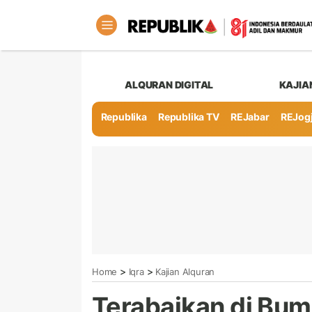
ALQURAN DIGITAL
KAJIA
Republika
Republika TV
REJabar
REJog
>
>
Home
Iqra
Kajian Alquran
Terabaikan di Bu