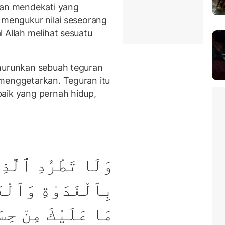
dan mendekati yang
 mengukur nilai seseorang
 Allah melihat sesuatu
enurunkan sebuah teguran
menggetarkan. Teguran itu
aik yang pernah hidup,
وَلَا تَطْرُدِ ٱلَّذِ
بِٱلْغَدَوٰةِ وَٱلْع ۖ
مَا عَلَيْكَ مِنْ حِس