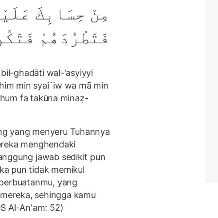
مِنْ حِسَابِكَ عَلَيْ
فَتَطْرُدَهُمْ فَتَكُ
bil-ghadāti wal-'asyiyyi
bihim min syai`iw wa mā min
dahum fa takūna minaẓ-
ang yang menyeru Tuhannya
mereka menghendaki
anggung jawab sedikit pun
ka pun tidak memikul
 perbuatanmu, yang
mereka, sehingga kamu
S Al-An'am: 52)