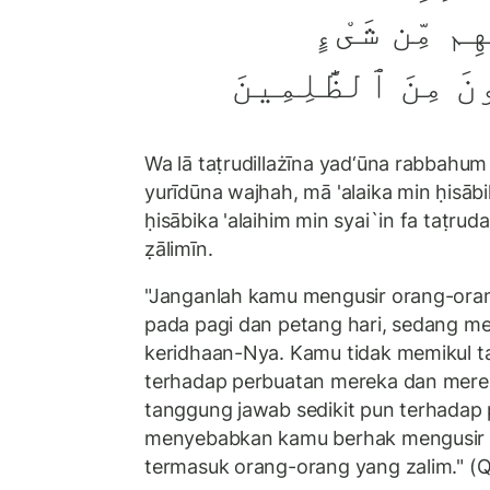
هِم مِّن شَىْءٍ
ونَ مِنَ ٱلظَّٰلِمِينَ
Wa lā taṭrudillażīna yad‘ūna rabbahum 
yurīdūna wajhah, mā 'alaika min ḥisā
ḥisābika 'alaihim min syai`in fa taṭru
ẓālimīn.
"Janganlah kamu mengusir orang-or
pada pagi dan petang hari, sedang 
keridhaan-Nya. Kamu tidak memikul t
terhadap perbuatan mereka dan mere
tanggung jawab sedikit pun terhadap
menyebabkan kamu berhak mengusir 
termasuk orang-orang yang zalim." (Q