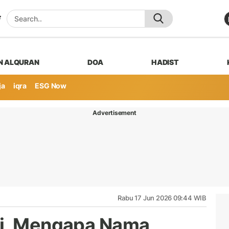
N ALQURAN
DOA
HADIST
ja
iqra
ESG Now
Advertisement
Rabu 17 Jun 2026 09:44 WIB
mi, Mengapa Nama