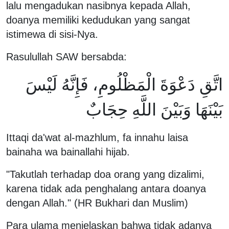
lalu mengadukan nasibnya kepada Allah,
doanya memiliki kedudukan yang sangat
istimewa di sisi-Nya.
Rasulullah SAW bersabda:
اتَّقِ دَعْوَةَ الْمَظْلُومِ، فَإِنَّهُ لَيْسَ
بَيْنَهَا وَبَيْنَ اللَّهِ حِجَابٌ
Ittaqi da'wat al-mazhlum, fa innahu laisa
bainaha wa bainallahi hijab.
"Takutlah terhadap doa orang yang dizalimi,
karena tidak ada penghalang antara doanya
dengan Allah." (HR Bukhari dan Muslim)
Para ulama menjelaskan bahwa tidak adanya