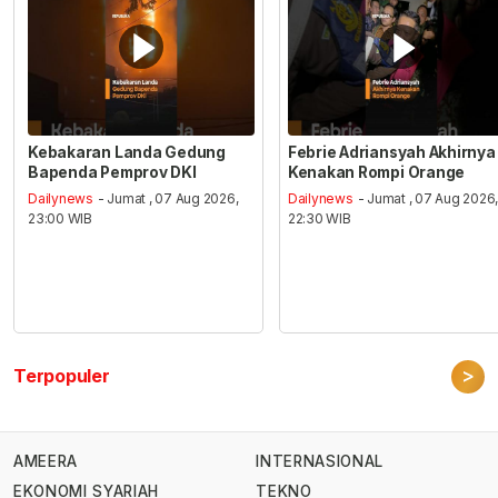
Kebakaran Landa Gedung
Febrie Adriansyah Akhirnya
Bapenda Pemprov DKI
Kenakan Rompi Orange
Dailynews
- Jumat , 07 Aug 2026,
Dailynews
- Jumat , 07 Aug 2026
23:00 WIB
22:30 WIB
>
Terpopuler
AMEERA
INTERNASIONAL
EKONOMI SYARIAH
TEKNO