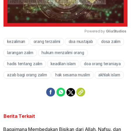
Powered by 
GliaStudios
kezaliman
orang terzalimi
doa mustajab
dosa zalim
Mute
larangan zalim
hukum menzalimi orang
hadis tentang zalim
keadilan islam
doa orang teraniaya
azab bagi orang zalim
hak sesama muslim
akhlak islam
Berita Terkait
Bagaimana Membedakan Bisikan dari Allah, Nafsu, dan