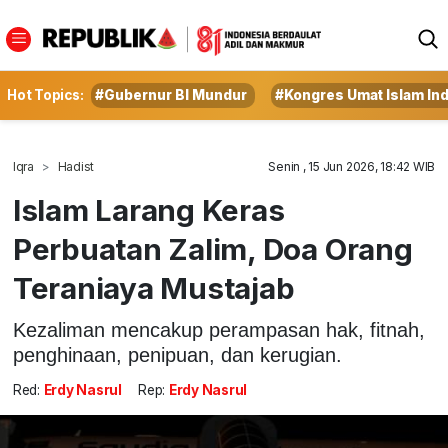
Hot Topics:
#Gubernur BI Mundur
#Kongres Umat Islam In
Iqra
Hadist
Senin , 15 Jun 2026, 18:42 WIB
Islam Larang Keras
Perbuatan Zalim, Doa Orang
Teraniaya Mustajab
Kezaliman mencakup perampasan hak, fitnah,
penghinaan, penipuan, dan kerugian.
Red:
Erdy Nasrul
Rep:
Erdy Nasrul