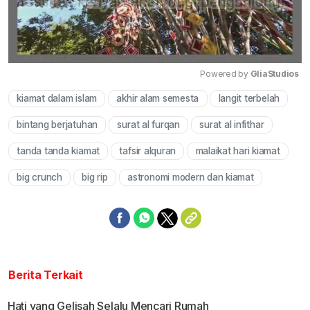
Powered by 
GliaStudios
kiamat dalam islam
akhir alam semesta
langit terbelah
Mute
bintang berjatuhan
surat al furqan
surat al infithar
tanda tanda kiamat
tafsir alquran
malaikat hari kiamat
big crunch
big rip
astronomi modern dan kiamat
Berita Terkait
Hati yang Gelisah Selalu Mencari Rumah