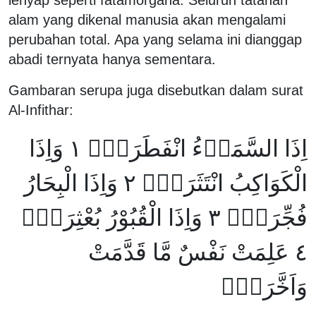
alam yang dikenal manusia akan mengalami
perubahan total. Apa yang selama ini dianggap
abadi ternyata hanya sementara.
Gambaran serupa juga disebutkan dalam surat
Al-Infithar:
اِذَا السَّمَاۤءُ انْفَطَرَتْۙ ١ وَاِذَا
الْكَوَاكِبُ انْتَثَرَتْۙ ٢ وَاِذَا الْبِحَارُ
فُجِّرَتْۙ ٣ وَاِذَا الْقُبُوْرُ بُعْثِرَتْۙ
٤ عَلِمَتْ نَفْسٌ مَّا قَدَّمَتْ
وَاَخَّرَتْۗ