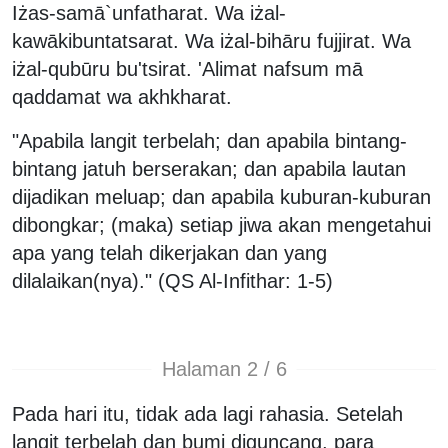
Iżas-samā`unfatharat. Wa iżal-
kawākibuntatsarat. Wa iżal-bihāru fujjirat. Wa
iżal-qubūru bu'tsirat. 'Alimat nafsum mā
qaddamat wa akhkharat.
"Apabila langit terbelah; dan apabila bintang-
bintang jatuh berserakan; dan apabila lautan
dijadikan meluap; dan apabila kuburan-kuburan
dibongkar; (maka) setiap jiwa akan mengetahui
apa yang telah dikerjakan dan yang
dilalaikan(nya)." (QS Al-Infithar: 1-5)
Halaman 2 / 6
Pada hari itu, tidak ada lagi rahasia. Setelah
langit terbelah dan bumi diguncang, para