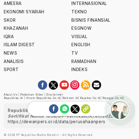
AMEERA
INTERNASIONAL
EKONOMI SYARIAH
TEKNO
SKOR
BISNIS FINANSIAL
KHAZANAH
ESGNOW
IQRA
VISUAL
ISLAM DIGEST
ENGLISH
NEWS
TV
ANALISIS
RAMADHAN
SPORT
INDEKS
About Us
|
Pedoman Siber
|
Disclaimer
Republika.id
|
Ihram.republika.co.id
|
Retizen.id
|
Rejabar.co.id
|
Rejogja.co.id
|
Republika telah diverifikasi oleh Dewan Pers
Sertifikat Nomor 1058/DP-Verifikasi/K/XII/2022
https://dewanpers.or.id/data/perusahaanpers
Ask me!
© 2026 PT Republika Media Mandiri - All Rights Reserved.