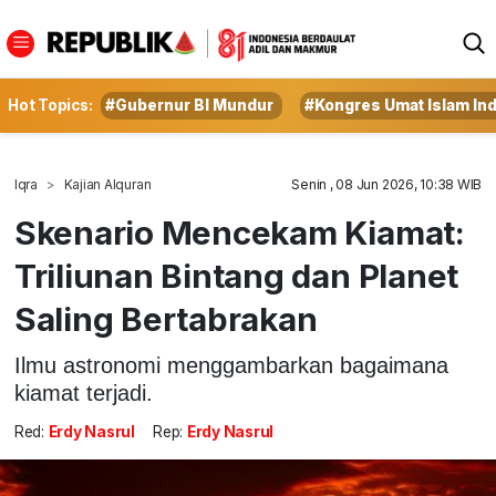
Hot Topics:
#Gubernur BI Mundur
#Kongres Umat Islam In
Iqra
Kajian Alquran
Senin , 08 Jun 2026, 10:38 WIB
Skenario Mencekam Kiamat:
Triliunan Bintang dan Planet
Saling Bertabrakan
Ilmu astronomi menggambarkan bagaimana
kiamat terjadi.
Red:
Erdy Nasrul
Rep:
Erdy Nasrul