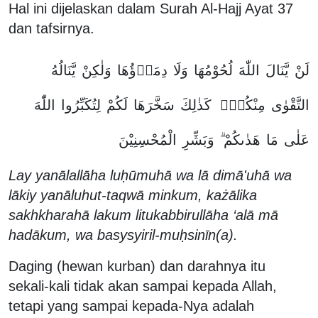
Hal ini dijelaskan dalam Surah Al-Hajj Ayat 37
dan tafsirnya.
لَنْ
يَّنَالَ
اللّٰهَ
لُحُوْمُهَا
وَلَا
دِمَاۤؤُهَا
وَلٰكِنْ
يَّنَالُهُ
التَّقْوٰى
مِنْكُمْۗ
كَذٰلِكَ
سَخَّرَهَا
لَكُمْ
لِتُكَبِّرُوا
اللّٰهَ
عَلٰى
مَا
هَدٰىكُمْ ۗ
وَبَشِّرِ
الْمُحْسِنِيْنَ
Lay yanālallāha luḥūmuhā wa lā dimā'uhā wa
lākiy yanāluhut-taqwā minkum, każālika
sakhkharahā lakum litukabbirullāha ‘alā mā
hadākum, wa basysyiril-muḥsinīn(a).
Daging (hewan kurban) dan darahnya itu
sekali-kali tidak akan sampai kepada Allah,
tetapi yang sampai kepada-Nya adalah