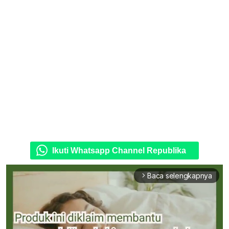
Ikuti Whatsapp Channel Republika
Baca selengkapnya
arrow_forward_ios