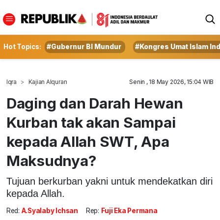
Hot Topics:
#Gubernur BI Mundur
#Kongres Umat Islam In
Iqra
Kajian Alquran
Senin , 18 May 2026, 15:04 WIB
Daging dan Darah Hewan
Kurban tak akan Sampai
kepada Allah SWT, Apa
Maksudnya?
Tujuan berkurban yakni untuk mendekatkan diri
kepada Allah.
Red:
A.Syalaby Ichsan
Rep:
Fuji Eka Permana