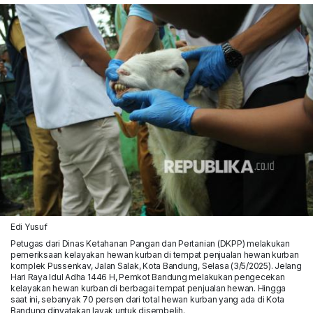
Edi Yusuf
Petugas dari Dinas Ketahanan Pangan dan Pertanian (DKPP) melakukan
pemeriksaan kelayakan hewan kurban di tempat penjualan hewan kurban
komplek Pussenkav, Jalan Salak, Kota Bandung, Selasa (3/5/2025). Jelang
Hari Raya Idul Adha 1446 H, Pemkot Bandung melakukan pengecekan
kelayakan hewan kurban di berbagai tempat penjualan hewan. Hingga
saat ini, sebanyak 70 persen dari total hewan kurban yang ada di Kota
Bandung dinyatakan layak untuk disembelih.