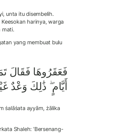
, unta itu disembelih.
. Keesokan harinya, warga
 mati.
gatan yang membuat bulu
فَعَقَرُوهَا فَقَالَ تَمَتّ
أَيَّامٍ ۖ ذَٰلِكَ وَعْدٌ غ
um ṡalāṡata ayyām, żālika
kata Shaleh: ‘Bersenang-