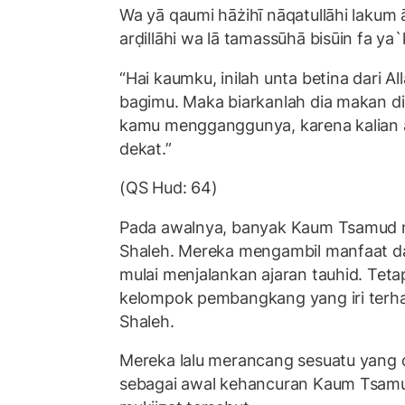
Wa yā qaumi hāżihī nāqatullāhi lakum ā
arḍillāhi wa lā tamassūhā bisūin fa y
“Hai kaumku, inilah unta betina dari Al
bagimu. Maka biarkanlah dia makan di
kamu mengganggunya, karena kalian 
dekat.”
(QS Hud: 64)
Pada awalnya, banyak Kaum Tsamud 
Shaleh. Mereka mengambil manfaat da
mulai menjalankan ajaran tauhid. Tet
kelompok pembangkang yang iri terh
Shaleh.
Mereka lalu merancang sesuatu yang d
sebagai awal kehancuran Kaum Tsam