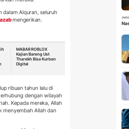
 dalam Alquran, seluruh
Juma
azab
mengerikan.
Nas
sih
MABAR ROBLOX
Kajian Bareng Ust
Tharekh Bisa Kurban
n
Digital
p ribuan tahun lalu di
i terhubung dengan wilayah
inah. Kepada mereka, Allah
k menyembah Allah dan