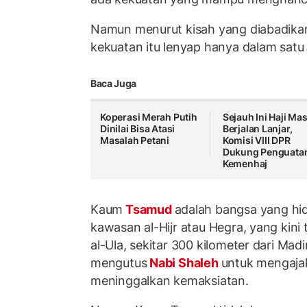
Namun menurut kisah yang diabadikan
kekuatan itu lenyap hanya dalam satu
Baca Juga
Koperasi Merah Putih
Sejauh Ini Haji Ma
Dinilai Bisa Atasi
Berjalan Lanjar,
Masalah Petani
Komisi VIII DPR
Dukung Penguata
Kemenhaj
Kaum
Tsamud
adalah bangsa yang hidu
kawasan al-Hijr atau Hegra, yang kin
al-Ula, sekitar 300 kilometer dari Mad
mengutus
Nabi Shaleh
untuk mengaja
meninggalkan kemaksiatan.