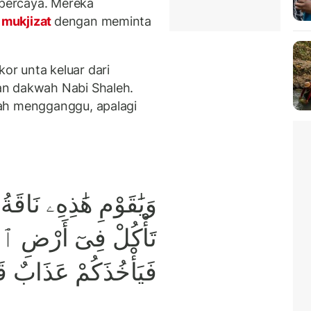
percaya. Mereka
mukjizat
dengan meminta
ekor unta keluar dari
an dakwah Nabi Shaleh.
ah mengganggu, apalagi
وَيَٰقَوْمِ هَٰذِهِۦ نَاقَة
تَأْكُلْ فِىٓ أَرْضِ ٱللّ
فَيَأْخُذَكُمْ عَذَابٌ 