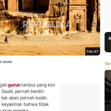
Foto: IST
n dunia.
Ter
gah
gurun
tandus yang kini
 Saudi, pernah berdiri
tak akan pernah kalah.
n keyakinan bahwa tidak
urkan mereka.