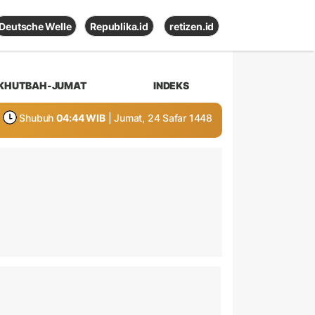
Deutsche Welle
Republika.id
retizen.id
KHUTBAH-JUMAT
INDEKS
Shubuh
04:44 WIB
| Jumat, 24 Safar 1448