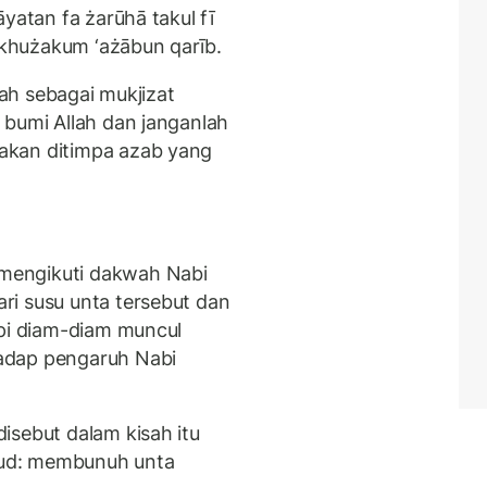
yatan fa żarūhā takul fī
a`khużakum ‘ażābun qarīb.
lah sebagai mukjizat
 bumi Allah dan janganlah
akan ditimpa azab yang
mengikuti dakwah Nabi
ri susu unta tersebut dan
api diam-diam muncul
adap pengaruh Nabi
isebut dalam kisah itu
ud: membunuh unta