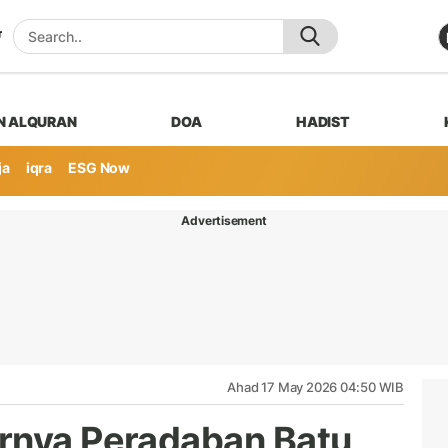
N ALQURAN
DOA
HADIST
ja
iqra
ESG Now
Advertisement
Ahad 17 May 2026 04:50 WIB
rnya Peradaban Batu