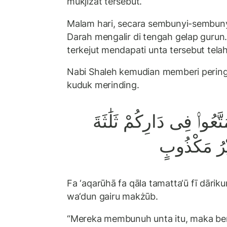
mukjizat tersebut.
Malam hari, secara sembunyi-sembunyi
Darah mengalir di tengah gelap gurun
terkejut mendapati unta tersebut telah
Nabi Shaleh kemudian memberi perin
kuduk merinding.
َعُوا۟ فِى دَارِكُمْ ثَلَٰثَةَ
َيْرُ مَكْذُوبٍ
Fa ‘aqarūhā fa qāla tamatta‘ū fī dārik
wa‘dun gairu makżūb.
“Mereka membunuh unta itu, maka ber