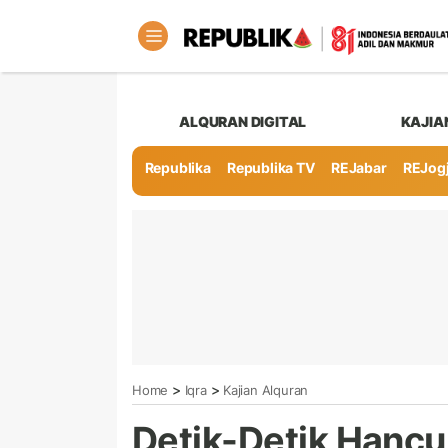
ALQURAN DIGITAL
KAJIA
Republika
Republika TV
REJabar
REJog
>
>
Home
Iqra
Kajian Alquran
Detik-Detik Hancu