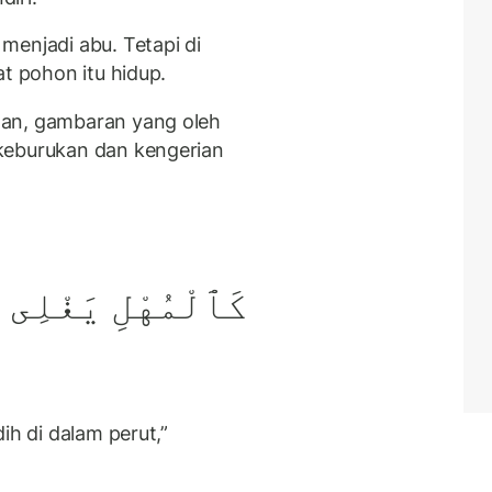
menjadi abu. Tetapi di
at pohon itu hidup.
tan, gambaran yang oleh
keburukan dan kengerian
كَٱلْمُهْلِ يَغْلِى 
ih di dalam perut,”