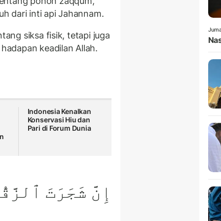
tentang pohon zaqqum,
h dari inti api Jahannam.
Juma
tang siksa fisik, tetapi juga
Nas
adapan keadilan Allah.
Indonesia Kenalkan
Konservasi Hiu dan
Pari di Forum Dunia
an
إِنَّ شَجَرَتَ ٱلزَّقُّ