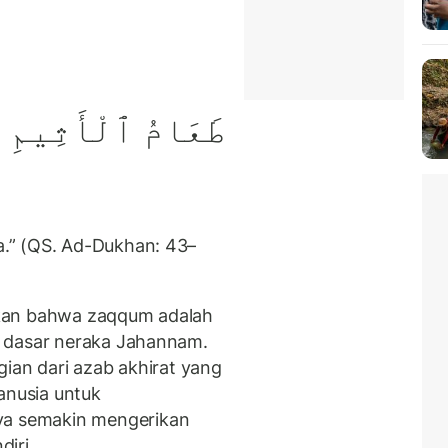
طَعَامُ ٱلْأَثِيمِ
.” (QS. Ad-Dukhan: 43–
askan bahwa zaqqum adalah
i dasar neraka Jahannam.
ian dari azab akhirat yang
nusia untuk
a semakin mengerikan
diri.