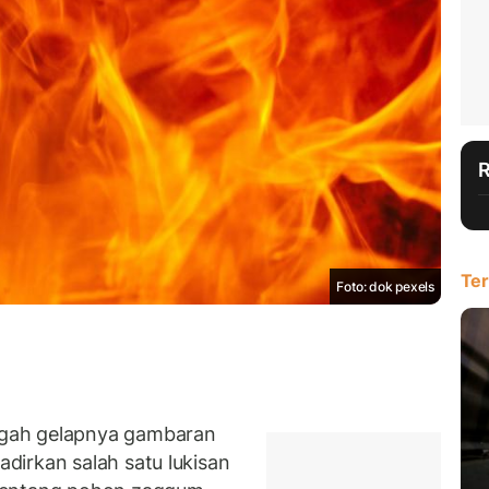
Ter
Foto: dok pexels
gah gelapnya gambaran
irkan salah satu lukisan