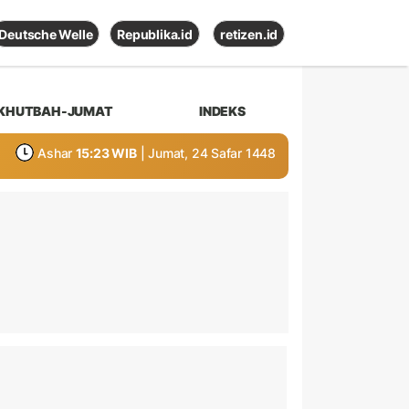
Deutsche Welle
Republika.id
retizen.id
KHUTBAH-JUMAT
INDEKS
Ashar
15:23 WIB
| Jumat, 24 Safar 1448