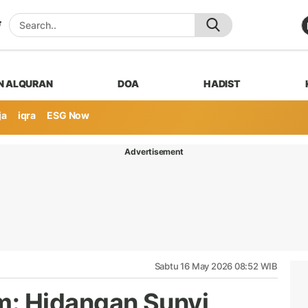
N ALQURAN
DOA
HADIST
ja
iqra
ESG Now
Advertisement
Sabtu 16 May 2026 08:52 WIB
: Hidangan Sunyi