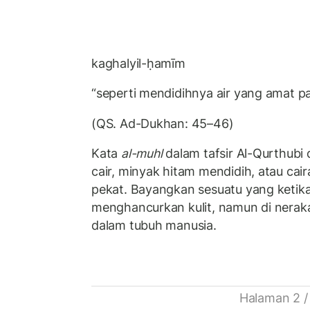
kaghalyil-ḥamīm
“seperti mendidihnya air yang amat p
(QS. Ad-Dukhan: 45–46)
Kata
al-muhl
dalam tafsir Al-Qurthubi 
cair, minyak hitam mendidih, atau cai
pekat. Bayangkan sesuatu yang ketika
menghancurkan kulit, namun di neraka
dalam tubuh manusia.
Halaman 2 /