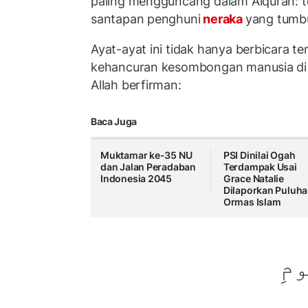
paling mengguncang dalam Alquran: 
santapan penghuni
neraka
yang tumbu
Ayat-ayat ini tidak hanya berbicara ten
kehancuran kesombongan manusia di h
Allah berfirman:
Baca Juga
Muktamar ke-35 NU
PSI Dinilai Ogah
dan Jalan Peradaban
Terdampak Usai
Indonesia 2045
Grace Natalie
Dilaporkan Puluh
Ormas Islam
ومِ