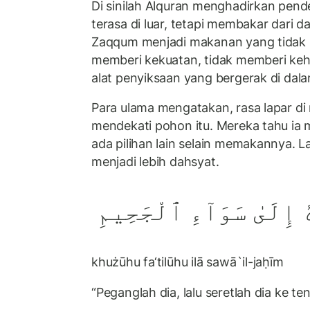
Di sinilah Alquran menghadirkan pend
terasa di luar, tetapi membakar dari d
Zaqqum menjadi makanan yang tidak 
memberi kekuatan, tidak memberi keh
alat penyiksaan yang bergerak di dal
Para ulama mengatakan, rasa lapar d
mendekati pohon itu. Mereka tahu ia m
ada pilihan lain selain memakannya. L
menjadi lebih dahsyat.
 إِلَىٰ سَوَآءِ ٱلْجَحِيمِ
khużūhu fa‘tilūhu ilā sawā`il-jaḥīm
“Peganglah dia, lalu seretlah dia ke t