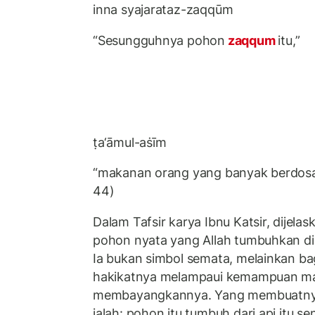
inna syajarataz-zaqqūm
“Sesungguhnya pohon
zaqqum
itu,”
ṭa‘āmul-aṡīm
“makanan orang yang banyak berdosa
44)
Dalam Tafsir karya Ibnu Katsir, dijel
pohon nyata yang Allah tumbuhkan d
Ia bukan simbol semata, melainkan bag
hakikatnya melampaui kemampuan ma
membayangkannya. Yang membuatny
ialah: pohon itu tumbuh dari api itu sen