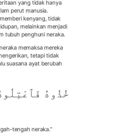
eritaan yang tidak hanya
alam perut manusia.
memberi kenyang, tidak
idupan, melainkan menjadi
am tubuh penghuni neraka.
i neraka memaksa mereka
engerikan, tetapi tidak
alu suasana ayat berubah
خُذُوهُ فَٱعْتِلُوهُ
engah-tengah neraka.”