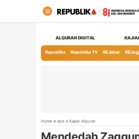
ALQURAN DIGITAL
KAJIA
Republika
Republika TV
REJabar
REJog
>
>
Home
Iqra
Kajian Alquran
Mendedah Zaqqum