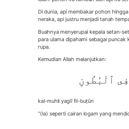
Di dunia, api membakar pohon hingga 
neraka, api justru menjadi tanah temp
Buahnya menyerupai kepala setan-se
para ulama dipahami sebagai puncak 
rupa.
Kemudian Allah melanjutkan:
فِى ٱلْبُطُونِ
kal-muhli yaglī fil-buṭūn
“(Ia) seperti cairan logam yang mendid