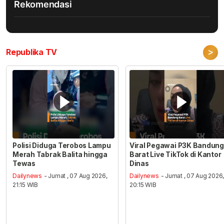
Rekomendasi
>
Republika TV
Polisi Diduga Terobos Lampu
Viral Pegawai P3K Bandung
Merah Tabrak Balita hingga
Barat Live TikTok di Kantor
Tewas
Dinas
Dailynews
- Jumat , 07 Aug 2026,
Dailynews
- Jumat , 07 Aug 2026
21:15 WIB
20:15 WIB