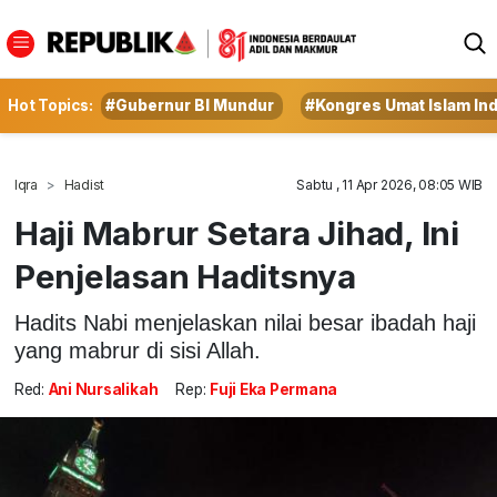
Hot Topics:
#Gubernur BI Mundur
#Kongres Umat Islam In
Iqra
Hadist
Sabtu , 11 Apr 2026, 08:05 WIB
Haji Mabrur Setara Jihad, Ini
Penjelasan Haditsnya
Hadits Nabi menjelaskan nilai besar ibadah haji
yang mabrur di sisi Allah.
Red:
Ani Nursalikah
Rep:
Fuji Eka Permana