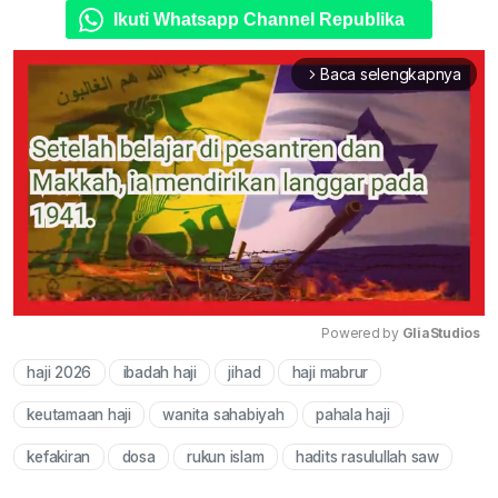
Ikuti Whatsapp Channel Republika
Baca selengkapnya
arrow_forward_ios
Powered by 
GliaStudios
haji 2026
ibadah haji
jihad
haji mabrur
Mute
keutamaan haji
wanita sahabiyah
pahala haji
kefakiran
dosa
rukun islam
hadits rasulullah saw