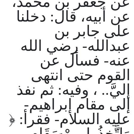
عن جعفر بن محمد،
عن أبيه، قال: دخلنا
على جابر بن
عبدالله- رضي الله
عنه- فسأل عن
القوم حتى انتهى
إليَّ.. ، وفيه: ثم نفذ
إلى مقام إبراهيم-
عليه السلام- فقرأ: ﴿
وَاتَّخِذُوا مِنْ مَقَامِ