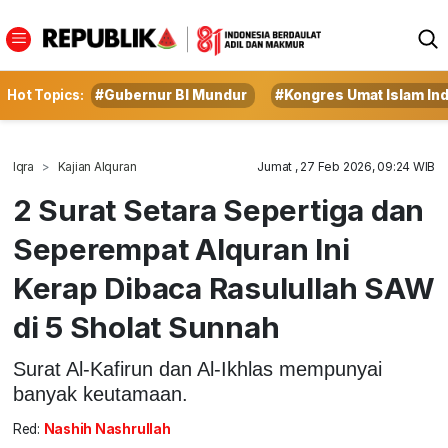
Hot Topics:
#Gubernur BI Mundur
#Kongres Umat Islam In
Iqra
Kajian Alquran
Jumat , 27 Feb 2026, 09:24 WIB
2 Surat Setara Sepertiga dan
Seperempat Alquran Ini
Kerap Dibaca Rasulullah SAW
di 5 Sholat Sunnah
Surat Al-Kafirun dan Al-Ikhlas mempunyai
banyak keutamaan.
Red:
Nashih Nashrullah