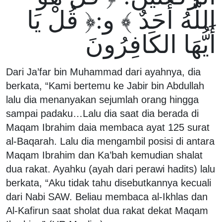
اللَّهُ أَحَدٌ ﴾ و:﴿ قُلْ يَا
أَيُّهَا الكَافِرُونَ
Dari Ja’far bin Muhammad dari ayahnya, dia
berkata, “Kami bertemu ke Jabir bin Abdullah
lalu dia menanyakan sejumlah orang hingga
sampai padaku…Lalu dia saat dia berada di
Maqam Ibrahim daia membaca ayat 125 surat
al-Baqarah. Lalu dia mengambil posisi di antara
Maqam Ibrahim dan Ka’bah kemudian shalat
dua rakat. Ayahku (ayah dari perawi hadits) lalu
berkata, “Aku tidak tahu disebutkannya kecuali
dari Nabi SAW. Beliau membaca al-Ikhlas dan
Al-Kafirun saat sholat dua rakat dekat Maqam