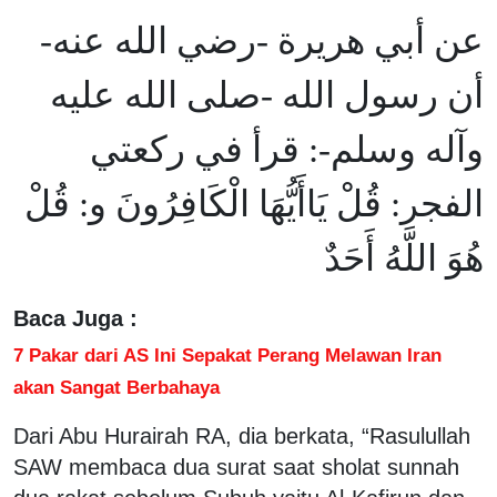
عن أبي هريرة -رضي الله عنه-
أن رسول الله -صلى الله عليه
وآله وسلم-: قرأ في ركعتي
الفجر: قُلْ يَاأَيُّهَا الْكَافِرُونَ و: قُلْ
هُوَ اللَّهُ أَحَدٌ
Baca Juga :
7 Pakar dari AS Ini Sepakat Perang Melawan Iran
akan Sangat Berbahaya
Dari Abu Hurairah RA, dia berkata, “Rasulullah
SAW membaca dua surat saat sholat sunnah