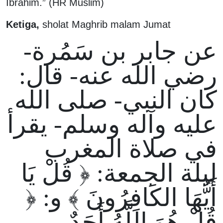
Ibrahim.” (HR Muslim)
Ketiga,
sholat Maghrib malam Jumat
عن جابر بن سَمُرة-
رضي الله عنه- قال:
كان النبي- صلى الله
عليه وآله وسلم- يقرأ
في صلاة المغرب
ليلة الجمعة: ﴿ قُلْ يَا
أَيُّهَا الكَافِرُونَ ﴾ و: ﴿
قُلْ هُوَ اللَّهُ أَحَدٌ