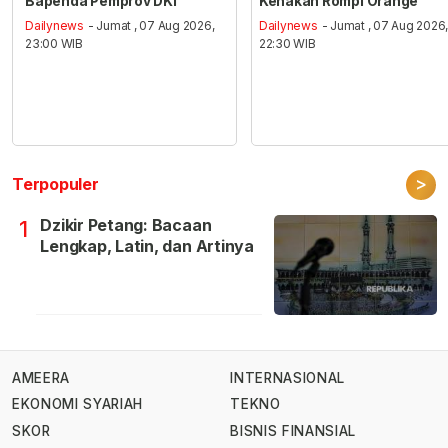
Bapenda Pemprov DKI
Kenakan Rompi Orange
Dailynews
- Jumat , 07 Aug 2026,
Dailynews
- Jumat , 07 Aug 2026
23:00 WIB
22:30 WIB
>
Terpopuler
Dzikir Petang: Bacaan
1
Lengkap, Latin, dan Artinya
AMEERA
INTERNASIONAL
EKONOMI SYARIAH
TEKNO
SKOR
BISNIS FINANSIAL