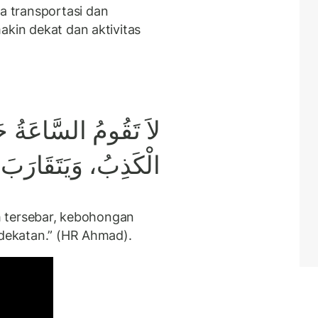
 transportasi dan
akin dekat dan aktivitas
لاَ تَقُومُ السَّاعَةُ حَت
الْكَذِبُ، وَيَتَقَارَبَ 
ah tersebar, kebohongan
rdekatan.” (HR Ahmad).