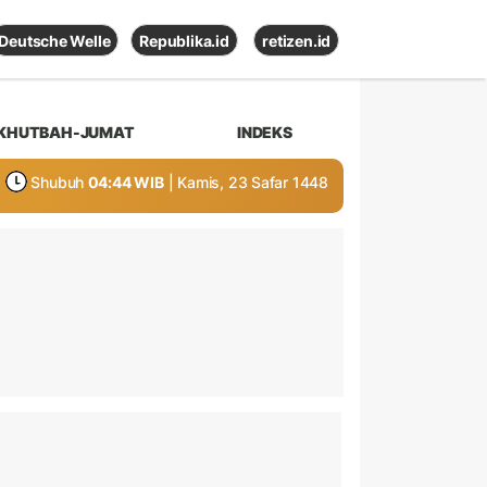
Deutsche Welle
Republika.id
retizen.id
KHUTBAH-JUMAT
INDEKS
Shubuh
04:44 WIB
| Kamis, 23 Safar 1448