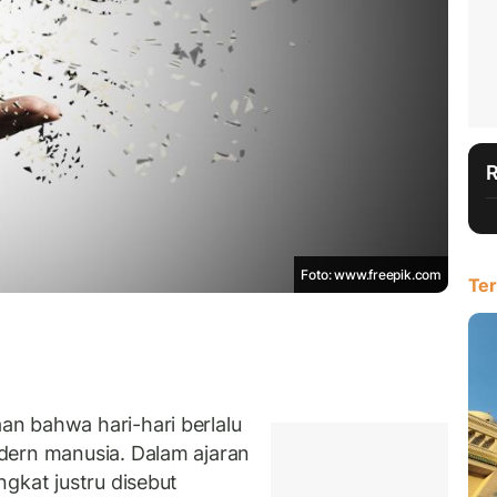
Foto: www.freepik.com
Ter
n bahwa hari-hari berlalu
dern manusia. Dalam ajaran
gkat justru disebut