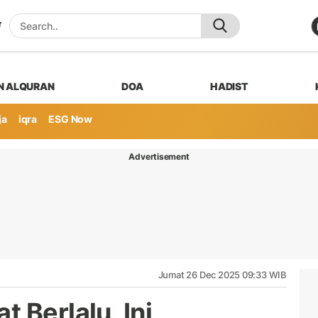
N ALQURAN
DOA
HADIST
ja
iqra
ESG Now
Advertisement
Jumat 26 Dec 2025 09:33 WIB
 Berlalu, Ini