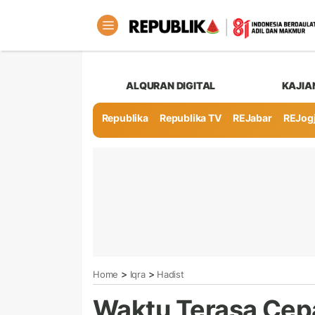
ALQURAN DIGITAL
KAJIA
Republika
Republika TV
REJabar
REJog
>
>
Home
Iqra
Hadist
Waktu Terasa Cepat