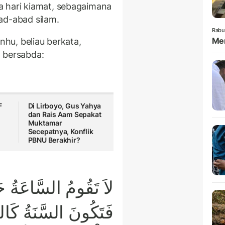
a hari kiamat, sebagaimana
n Rasulullah ﷺ berabad-abad silam.
Rabu
Mem
nhu, beliau berkata,
am bersabda:
F
Di Lirboyo, Gus Yahya
dan Rais Aam Sepakat
Muktamar
Secepatnya, Konflik
PBNU Berakhir?
لاَ تَقُومُ السَّاعَةُ حَ
فَتَكُونَ السَّنَةُ كَال