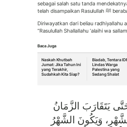
sebagai salah satu tanda mendekatny
telah disampaika
Diriwayatkan dari beliau radhiyallahu a
“Rasulullah Shallallahu ‘alaihi wa sall
Baca Juga
Naskah Khutbah
Biadab, Tentara ID
Jumat: Jika Tahun Ini
Lindas Warga
yang Terakhir,
Palestina yang
Sudahkah Kita Siap?
Sedang Shalat
تَّى يَتَقَارَبَ الزَّمَانُ
شَّهْرِ، وَيَكُونَ الشَّهْرُ