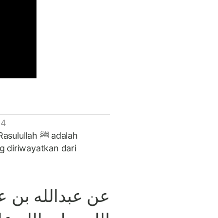
 4
lah ﷺ adalah
 diriwayatkan dari
عن عبدالله بن ع