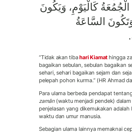
الْجُمُعَةُ كَالْيَوْمِ، وَيَكُونَ
وَتَكُونَ السَّاعَةُ
ِ
“Tidak akan tiba
hari Kiamat
hingga z
bagaikan sebulan, sebulan bagaikan 
sehari, sehari bagaikan sejam dan se
pelepah pohon kurma.” (HR Ahmad dan
Para ulama berbeda pendapat tentang 
zamān
(waktu menjadi pendek) dalam h
penjelasan yang dikemukakan adalah
waktu dan umur manusia.
Sebagian ulama lainnya memaknai cep