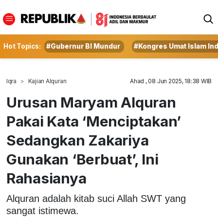
Hot Topics:
#Gubernur BI Mundur
#Kongres Umat Islam In
Iqra
Kajian Alquran
Ahad , 08 Jun 2025, 18:38 WIB
Urusan Maryam Alquran
Pakai Kata ‘Menciptakan’
Sedangkan Zakariya
Gunakan ‘Berbuat’, Ini
Rahasianya
Alquran adalah kitab suci Allah SWT yang
sangat istimewa.