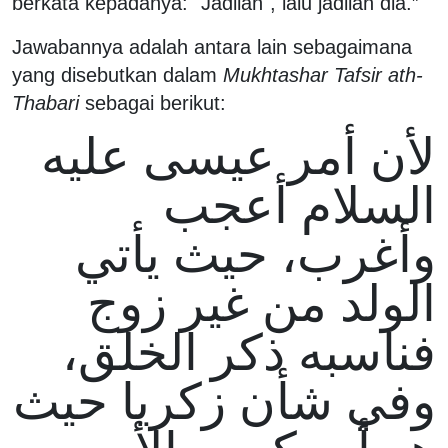
berkata kepadanya: "Jadilah", lalu jadilah dia.”
Jawabannya adalah antara lain sebagaimana
yang disebutkan dalam
Mukhtashar Tafsir ath-
Thabari
sebagai berikut:
لأن أمر عيسى عليه
السلام أعجب
وأغرب، حيث يأتي
الولد من غير زوج
فناسبه ذكر الخلق،
وفي شأن زكريا حيث