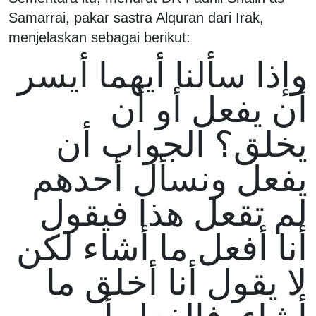
Samarrai, pakar sastra Alquran dari Irak,
menjelaskan sebagai berikut:
وإذا سألنا أيهما أيسر
أن يفعل أو أن
يخلق؟ الجواب أن
يفعل ونسأل أحدهم
لم تقعل هذا فيقول
أنا أفعل ما أشاء لكن
لا يقول أنا أخلق ما