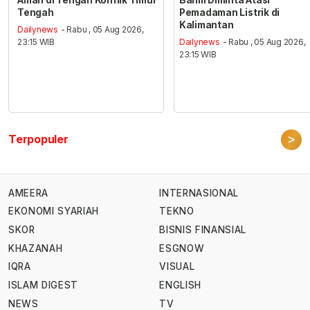
Aman di Tengah Konflik Timur
Bahlil Diminta Atasi
Tengah
Pemadaman Listrik di
Kalimantan
Dailynews
- Rabu , 05 Aug 2026,
23:15 WIB
Dailynews
- Rabu , 05 Aug 2026,
23:15 WIB
>
Terpopuler
AMEERA
INTERNASIONAL
EKONOMI SYARIAH
TEKNO
SKOR
BISNIS FINANSIAL
KHAZANAH
ESGNOW
IQRA
VISUAL
ISLAM DIGEST
ENGLISH
NEWS
TV