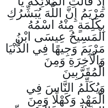
إِذْ قَالَتِ الْمَلَائِكَةُ يَا
مَرْيَمُ إِنَّ اللَّهَ يُبَشِّرُكِ
بِكَلِمَةٍ مِنْهُ اسْمُهُ
الْمَسِيحُ عِيسَى ابْنُ
مَرْيَمَ وَجِيهًا فِي الدُّنْيَا
وَالْآخِرَةِ وَمِنَ
الْمُقَرَّبِينَ
وَيُكَلِّمُ النَّاسَ فِي
الْمَهْدِ وَكَهْلًا وَمِنَ