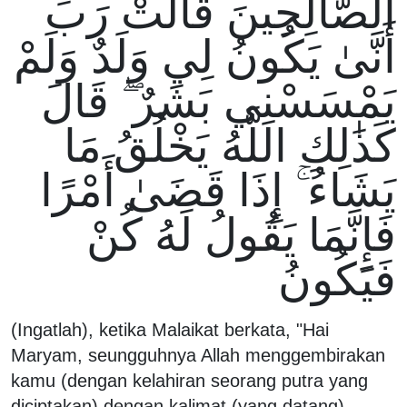
الصَّالِحِينَ قَالَتْ رَبِّ
أَنَّىٰ يَكُونُ لِي وَلَدٌ وَلَمْ
يَمْسَسْنِي بَشَرٌ ۖ قَالَ
كَذَٰلِكِ اللَّهُ يَخْلُقُ مَا
يَشَاءُ ۚ إِذَا قَضَىٰ أَمْرًا
فَإِنَّمَا يَقُولُ لَهُ كُنْ
فَيَكُونُ
(Ingatlah), ketika Malaikat berkata, "Hai
Maryam, seungguhnya Allah menggembirakan
kamu (dengan kelahiran seorang putra yang
diciptakan) dengan kalimat (yang datang)