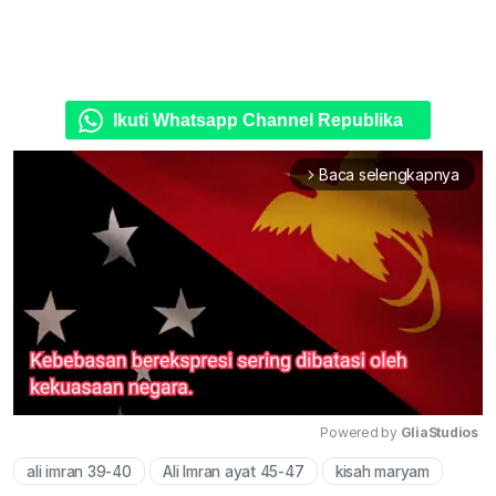
Ikuti Whatsapp Channel Republika
Baca selengkapnya
arrow_forward_ios
Powered by 
GliaStudios
ali imran 39-40
Ali Imran ayat 45-47
kisah maryam
Mute