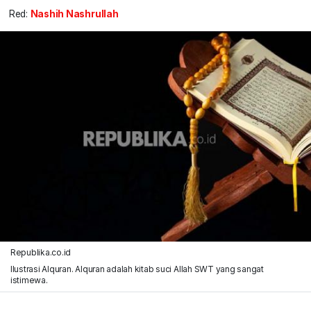
Red:
Nashih Nashrullah
Republika.co.id
Ilustrasi Alquran. Alquran adalah kitab suci Allah SWT yang sangat
istimewa.