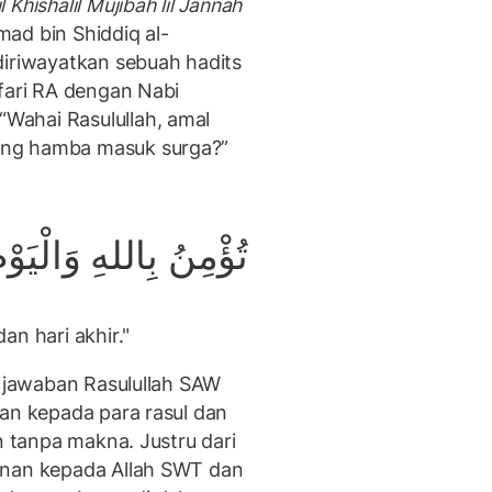
Khishalil Mujibah lil Jannah
ad bin Shiddiq al-
diriwayatkan sebuah hadits
ifari RA dengan Nabi
Wahai Rasulullah, amal
ang hamba masuk surga?”
تُؤْمِنُ بِاللهِ وَالْيَوْم
an hari akhir."
m jawaban Rasulullah SAW
man kepada para rasul dan
n tanpa makna. Justru dari
anan kepada Allah SWT dan