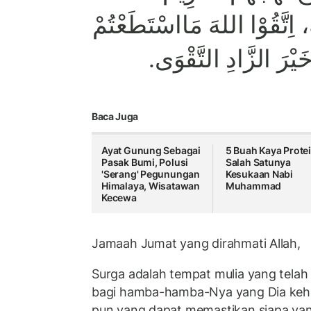
ِ، اِتَّقُوْا اللهَ مَااسْتَطَعْتُمْ
َ خَيْرَ الزَّادِ التَّقْوَى
Baca Juga
Ayat Gunung Sebagai
5 Buah Kaya Protei
Pasak Bumi, Polusi
Salah Satunya
'Serang' Pegunungan
Kesukaan Nabi
Himalaya, Wisatawan
Muhammad
Kecewa
Jamaah Jumat yang dirahmati Allah,
Surga adalah tempat mulia yang telah
bagi hamba-hamba-Nya yang Dia kehe
pun yang dapat memastikan siapa ya