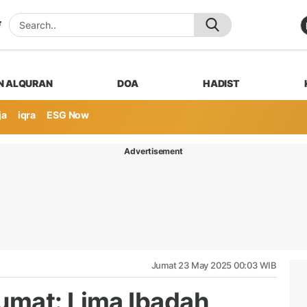
N ALQURAN
DOA
HADIST
ja
iqra
ESG Now
Advertisement
Jumat 23 May 2025 00:03 WIB
umat: Lima Ibadah