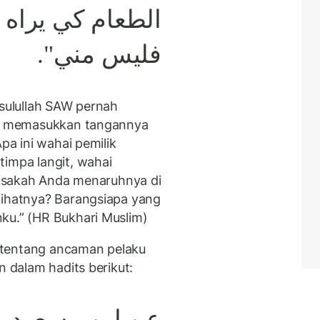
الطعام كي يراه
فليس مني".
asulullah SAW pernah
iau memasukkan tangannya
Apa ini wahai pemilik
timpa langit, wahai
 bisakah Anda menaruhnya di
lihatnya? Barangsiapa yang
ku.” (HR Bukhari Muslim)
 tentang ancaman pelaku
n dalam hadits berikut:
عن ابن مسعود  :