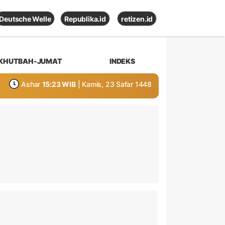
Deutsche Welle
Republika.id
retizen.id
KHUTBAH-JUMAT
INDEKS
Ashar
15:23 WIB
| Kamis, 23 Safar 1448