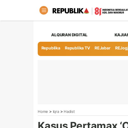
ALQURAN DIGITAL
KAJIA
Republika
Republika TV
REJabar
REJog
>
>
Home
Iqra
Hadist
Kasus Pertamax ‘O