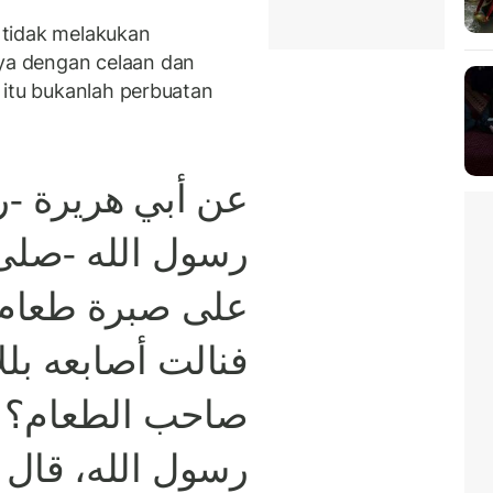
 tidak melakukan
a dengan celaan dan
 itu bukanlah perbuatan
عن أبي هريرة -ر
رسول الله -صلى 
على صبرة طعام ف
فنالت أصابعه بللا
صاحب الطعام؟ قا
رسول الله، قال أ