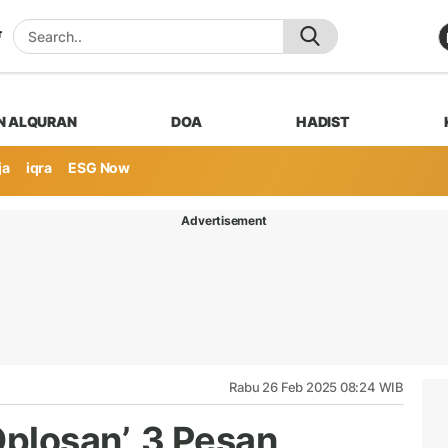
N ALQURAN
DOA
HADIST
ja
iqra
ESG Now
Advertisement
Rabu 26 Feb 2025 08:24 WIB
plosan’, 3 Pesan