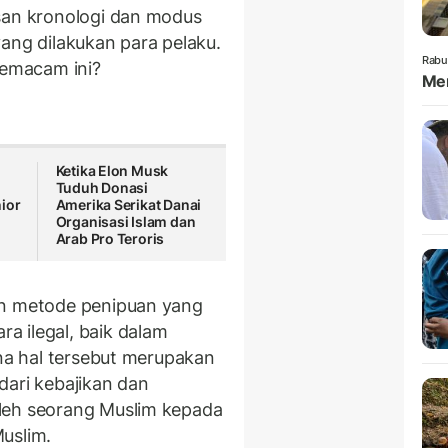
san kronologi dan modus
ang dilakukan para pelaku.
Rabu
emacam ini?
Mem
Ketika Elon Musk
Tuduh Donasi
ior
Amerika Serikat Danai
Organisasi Islam dan
Arab Pro Teroris
an metode penipuan yang
a ilegal, baik dalam
ena hal tersebut merupakan
dari kebajikan dan
leh seorang Muslim kepada
uslim.