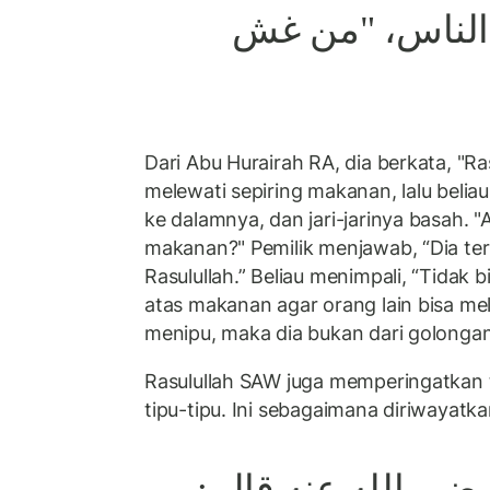
 الناس، "من غش
Dari Abu Hurairah RA, dia berkata, "R
melewati sepiring makanan, lalu bel
ke dalamnya, dan jari-jarinya basah. "
makanan?" Pemilik menjawab, “Dia ter
Rasulullah.” Beliau menimpali, “Tidak
atas makanan agar orang lain bisa me
menipu, maka dia bukan dari golongan
Rasulullah SAW juga memperingatkan
tipu-tipu. Ini sebagaimana diriwayatka
رضي الله عنه قال