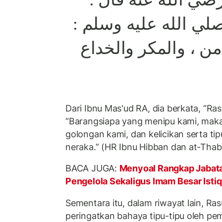
 صلي الله عليه وسلم
 ، والمكر والخداع
Dari Ibnu Mas'ud RA, dia berkata, “Ra
“Barangsiapa yang menipu kami, maka
golongan kami, dan kelicikan serta tip
neraka.” (HR Ibnu Hibban dan at-Thab
BACA JUGA:
Menyoal Rangkap Jabata
Pengelola Sekaligus Imam Besar Istiq
Sementara itu, dalam riwayat lain, Ra
peringatkan bahaya tipu-tipu oleh pe