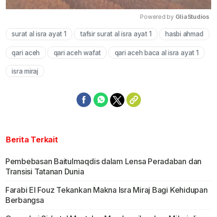
Powered by 
GliaStudios
surat al isra ayat 1
tafsir surat al isra ayat 1
hasbi ahmad
Mute
qari aceh
qari aceh wafat
qari aceh baca al isra ayat 1
isra miraj
Berita Terkait
Pembebasan Baitulmaqdis dalam Lensa Peradaban dan
Transisi Tatanan Dunia
Farabi El Fouz Tekankan Makna Isra Miraj Bagi Kehidupan
Berbangsa