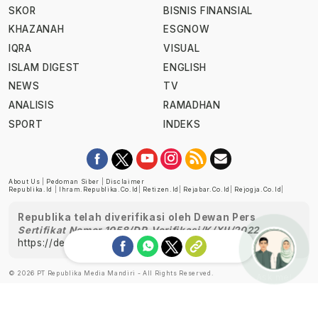
SKOR
BISNIS FINANSIAL
KHAZANAH
ESGNOW
IQRA
VISUAL
ISLAM DIGEST
ENGLISH
NEWS
TV
ANALISIS
RAMADHAN
SPORT
INDEKS
About Us
|
Pedoman Siber
|
Disclaimer
Republika.id
|
Ihram.republika.co.id
|
Retizen.id
|
Rejabar.co.id
|
Rejogja.co.id
|
Republika telah diverifikasi oleh Dewan Pers
Sertifikat Nomor 1058/DP-Verifikasi/K/XII/2022
https://dewanpers.or.id/data/perusahaanpers
© 2026 PT Republika Media Mandiri - All Rights Reserved.
Ask me!