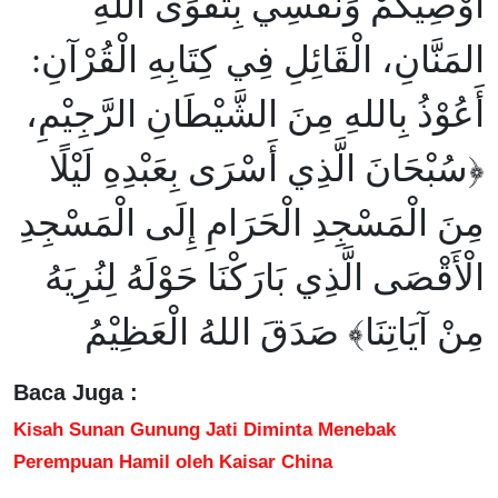
أُوْصِيْكُمْ وَنَفْسِي بِتَقْوَى اللهِ
المَنَّانِ، الْقَائِلِ فِي كِتَابِهِ الْقُرْآنِ:
أَعُوْذُ بِاللهِ مِنَ الشَّيْطَانِ الرَّجِيْمِ،
﴿سُبْحَانَ الَّذِي أَسْرَى بِعَبْدِهِ لَيْلًا
مِنَ الْمَسْجِدِ الْحَرَامِ إِلَى الْمَسْجِدِ
الْأَقْصَى الَّذِي بَارَكْنَا حَوْلَهُ لِنُرِيَهُ
مِنْ آيَاتِنَا﴾ صَدَقَ اللهُ الْعَظِيْمُ
Baca Juga :
Kisah Sunan Gunung Jati Diminta Menebak
Perempuan Hamil oleh Kaisar China