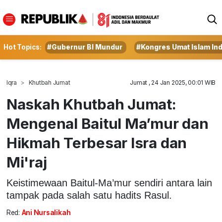
Hot Topics:
#Gubernur BI Mundur
#Kongres Umat Islam In
Iqra
Khutbah Jumat
Jumat , 24 Jan 2025, 00:01 WIB
Naskah Khutbah Jumat:
Mengenal Baitul Ma’mur dan
Hikmah Terbesar Isra dan
Mi'raj
Keistimewaan Baitul-Ma’mur sendiri antara lain
tampak pada salah satu hadits Rasul.
Red:
Ani Nursalikah