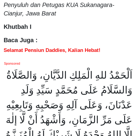
Penyuluh dan Petugas KUA Sukanagara-
Cianjur, Jawa Barat
Khutbah I
Baca Juga :
Selamat Pensiun Daddies, Kalian Hebat!
Sponsored
اَلْحَمْدُ للهِ الْمَلِكِ الدَّيَّانِ، وَالصَّلَاةُ
وَالسَّلَامُ عَلَى مُحَمَّدٍ سَيِّدِ وَلَدِ
عَدْنَانَ، وَعَلَى آلِهِ وَصَحْبِهِ وَتَابِعِيْهِ
عَلَى مَرِّ الزَّمَانِ، وَأَشْهَدُ أَنْ لَّا إلٰهَ
إِلَّا اللهُ وَحْدَهُ لَا شَرِيْكَ لَهُ الْمُنَـزَّهُ