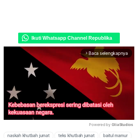
Ikuti Whatsapp Channel Republika
Baca selengkapnya
arrow_forward_ios
Powered by 
GliaStudios
naskah khutbah jumat
teks khutbah jumat
baitul mamur