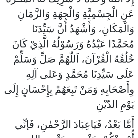
عَنِ الْجِسْمِيَّةِ وَالْجِهَةِ وَالزَّمَانِ
وَالْمَكَانِ، وَأَشْهَدُ أَنَّ سَيِّدَنَا
مُحَمَّدًا عَبْدُهُ وَرَسُوْلُهُ الَّذِيْ كَانَ
خُلُقُهُ الْقُرْآنَ، اَللّٰهُمَّ صَلِّ وَسَلِّمْ
عَلَى سَيِّدِنَا مُحَمَّدٍ وَعَلى آلِهِ
وِأَصْحَابِهِ وَمَنْ تَبِعَهُمْ بِإِحْسَانٍ إِلَى
يَوْمِ الدّيْنِ
أَمَّا بَعْدُ، فَيَاعِبَادَ الرَّحْمٰنِ، فَإنِّي