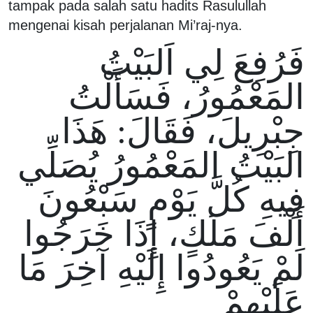
tampak pada salah satu hadits Rasulullah
mengenai kisah perjalanan Mi’raj-nya.
فَرُفِعَ لِي اَلبَيْتُ
المَعْمُورُ، فَسَأَلْتُ
جِبْرِيلَ، فَقَالَ: هَذَا
البَيْتُ المَعْمُورُ يُصَلِّي
فِيهِ كُلَّ يَوْمٍ سَبْعُونَ
أَلْفَ مَلَكٍ، إِذَا خَرَجُوا
لَمْ يَعُودُوا إِلَيْهِ آخِرَ مَا
عَلَيْهِمْ