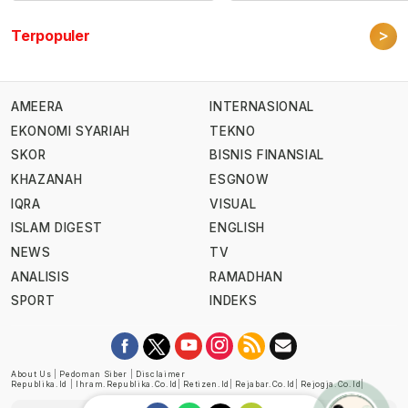
>
Terpopuler
AMEERA
INTERNASIONAL
EKONOMI SYARIAH
TEKNO
SKOR
BISNIS FINANSIAL
KHAZANAH
ESGNOW
IQRA
VISUAL
ISLAM DIGEST
ENGLISH
NEWS
TV
ANALISIS
RAMADHAN
SPORT
INDEKS
About Us
|
Pedoman Siber
|
Disclaimer
Republika.id
|
Ihram.republika.co.id
|
Retizen.id
|
Rejabar.co.id
|
Rejogja.co.id
|