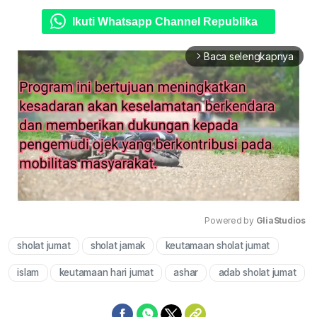
Ikuti Whatsapp Channel Republika
Baca selengkapnya
arrow_forward_ios
Powered by 
GliaStudios
sholat jumat
sholat jamak
keutamaan sholat jumat
Mute
islam
keutamaan hari jumat
ashar
adab sholat jumat