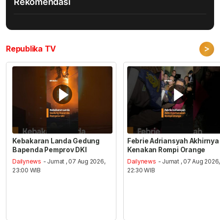
Rekomendasi
>
Republika TV
Kebakaran Landa Gedung
Febrie Adriansyah Akhirnya
Bapenda Pemprov DKI
Kenakan Rompi Orange
Dailynews
- Jumat , 07 Aug 2026,
Dailynews
- Jumat , 07 Aug 2026
23:00 WIB
22:30 WIB