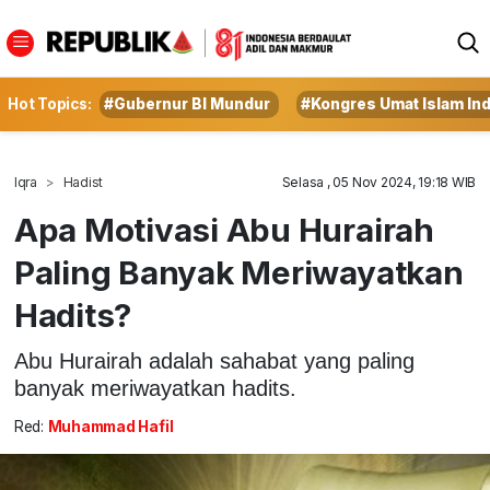
Hot Topics:
#Gubernur BI Mundur
#Kongres Umat Islam In
Iqra
Hadist
Selasa , 05 Nov 2024, 19:18 WIB
Apa Motivasi Abu Hurairah
Paling Banyak Meriwayatkan
Hadits?
Abu Hurairah adalah sahabat yang paling
banyak meriwayatkan hadits.
Red:
Muhammad Hafil