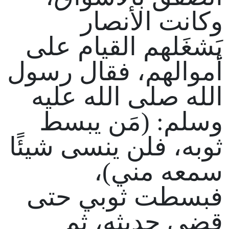
وكانت الأنصار
يَشغَلهم القيام على
أموالهم، فقال رسول
الله صلى الله عليه
وسلم: (مَن يبسط
ثوبه، فلن ينسى شيئًا
سمعه مني)،
فبسطت ثوبي حتى
قضى حديثه، ثم