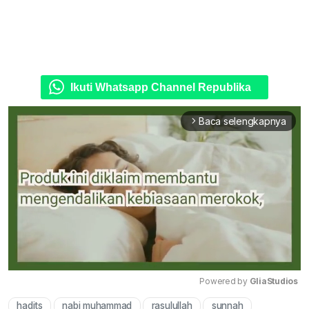
Ikuti Whatsapp Channel Republika
Baca selengkapnya
arrow_forward_ios
Powered by 
GliaStudios
hadits
nabi muhammad
rasulullah
sunnah