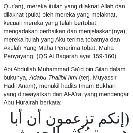
Qur'an), mereka itulah yang dilaknat Allah dan
dilaknat (pula) oleh mereka yang melaknat,
kecuali mereka yang telah bertobat,
mengadakan perbaikan dan menjelaskan(nya),
mereka itulah yang Aku terima tobatnya dan
Akulah Yang Maha Penerima tobat, Maha
Penyayang. (QS Al Baqarah ayat 159-160)
Abi Abdullah Muhammad Sa'id bin Silan dalam
bukunya,
Adabu Thalibil Ilmi
(terj. Muyassir
Hadil Anam), menukil hadits Imam Bukhari
yang diriwayatkan dari Al-A'raj yang mendengar
Abu Hurairah berkata:
(إنكم تزعمون أن أبا
هريرة يُكثر الحديث