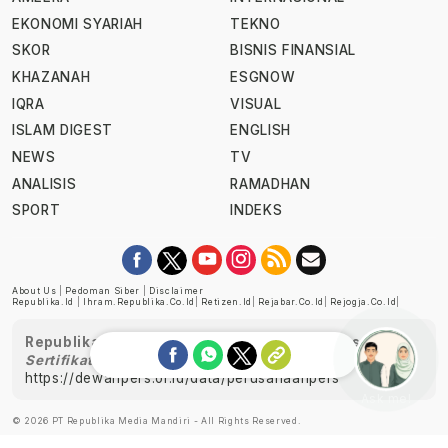
EKONOMI SYARIAH
TEKNO
SKOR
BISNIS FINANSIAL
KHAZANAH
ESGNOW
IQRA
VISUAL
ISLAM DIGEST
ENGLISH
NEWS
TV
ANALISIS
RAMADHAN
SPORT
INDEKS
About Us
|
Pedoman Siber
|
Disclaimer
Republika.id
|
Ihram.republika.co.id
|
Retizen.id
|
Rejabar.co.id
|
Rejogja.co.id
|
Republika telah diverifikasi oleh Dewan Pers
Sertifikat Nomor 1058/DP-Verifikasi/K/XII/2022
https://dewanpers.or.id/data/perusahaanpers
Ask me!
© 2026 PT Republika Media Mandiri - All Rights Reserved.