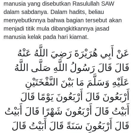
manusia yang disebutkan Rasulullah SAW
dalam sabdanya. Dalam hadits, beliau
menyebutknnya bahwa bagian tersebut akan
menjadi titik mula dibangkitkannya jasad
manusia kelak pada hari kiamat.
عَنْ أَبِي هُرَيْرَةَ رَضِيَ اللَّهُ عَنْهُ
قَالَ قَالَ رَسُولُ اللَّهِ صَلَّى اللَّهُ
عَلَيْهِ وَسَلَّمَ مَا بَيْنَ النَّفْخَتَيْنِ
أَرْبَعُونَ قَالَ أَرْبَعُونَ يَوْمًا قَالَ
أَبَيْتُ قَالَ أَرْبَعُونَ شَهْرًا قَالَ أَبَيْتُ
قَالَ أَرْبَعُونَ سَنَةً قَالَ أَبَيْتُ قَالَ