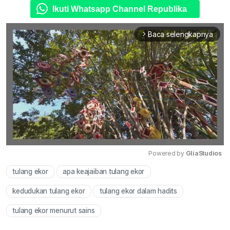
Ikuti Whatsapp Channel Republika
Baca selengkapnya
arrow_forward_ios
Powered by 
GliaStudios
tulang ekor
apa keajaiban tulang ekor
Mute
kedudukan tulang ekor
tulang ekor dalam hadits
tulang ekor menurut sains