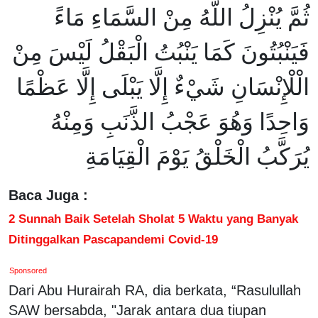
ثُمَّ يُنْزِلُ اللَّهُ مِنْ السَّمَاءِ مَاءً
فَيَنْبُتُونَ كَمَا يَنْبُتُ الْبَقْلُ لَيْسَ مِنْ
الْلْإِنْسَانِ شَيْءٌ إِلَّا يَبْلَى إِلَّا عَظْمًا
وَاحِدًا وَهُوَ عَجْبُ الذَّنَبِ وَمِنْهُ
يُرَكَّبُ الْخَلْقُ يَوْمَ الْقِيَامَةِ
Baca Juga :
2 Sunnah Baik Setelah Sholat 5 Waktu yang Banyak
Ditinggalkan Pascapandemi Covid-19
Sponsored
Dari Abu Hurairah RA, dia berkata, “Rasulullah
SAW bersabda, "Jarak antara dua tiupan