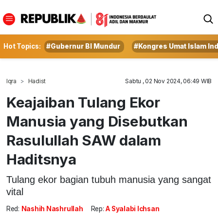
Hot Topics:
#Gubernur BI Mundur
#Kongres Umat Islam In
Iqra
Hadist
Sabtu , 02 Nov 2024, 06:49 WIB
Keajaiban Tulang Ekor
Manusia yang Disebutkan
Rasulullah SAW dalam
Haditsnya
Tulang ekor bagian tubuh manusia yang sangat
vital
Red:
Nashih Nashrullah
Rep:
A Syalabi Ichsan