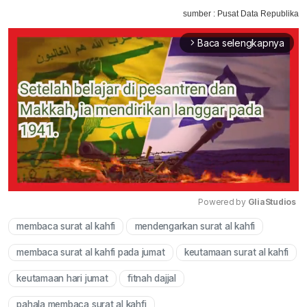
sumber : Pusat Data Republika
Baca selengkapnya
arrow_forward_ios
Powered by 
GliaStudios
membaca surat al kahfi
mendengarkan surat al kahfi
Mute
membaca surat al kahfi pada jumat
keutamaan surat al kahfi
keutamaan hari jumat
fitnah dajjal
pahala membaca surat al kahfi