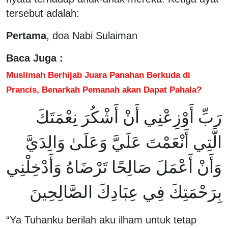
tersebut adalah:
Pertama
, doa Nabi Sulaiman
Baca Juga :
Muslimah Berhijab Juara Panahan Berkuda di
Prancis, Benarkah Pemanah akan Dapat Pahala?
رَبِّ أَوْزِعْنِي أَنْ أَشْكُرَ نِعْمَتَكَ
الَّتِي أَنْعَمْتَ عَلَيَّ وَعَلَىٰ وَالِدَيَّ
وَأَنْ أَعْمَلَ صَالِحًا تَرْضَاهُ وَأَدْخِلْنِي
بِرَحْمَتِكَ فِي عِبَادِكَ الصَّالِحِينَ
“Ya Tuhanku berilah aku ilham untuk tetap