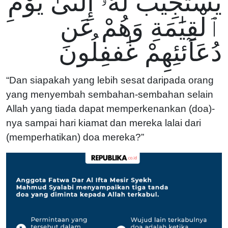
يَسْتَجِيبُ لَهُۥٓ إِلَىىٰ يَوْمِ
ٱلْقِيَٰمَةِ وَهُمْ عَن
دُعَآئئِهِمْ غَٰففِلُونَ
“Dan siapakah yang lebih sesat daripada orang
yang menyembah sembahan-sembahan selain
Allah yang tiada dapat memperkenankan (doa)-
nya sampai hari kiamat dan mereka lalai dari
(memperhatikan) doa mereka?”