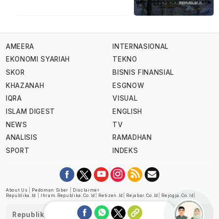
AMEERA
INTERNASIONAL
EKONOMI SYARIAH
TEKNO
SKOR
BISNIS FINANSIAL
KHAZANAH
ESGNOW
IQRA
VISUAL
ISLAM DIGEST
ENGLISH
NEWS
TV
ANALISIS
RAMADHAN
SPORT
INDEKS
About Us
|
Pedoman Siber
|
Disclaimer
Republika.id
|
Ihram.republika.co.id
|
Retizen.id
|
Rejabar.co.id
|
Rejogja.co.id
|
Republika telah diverifikasi oleh Dewan Pers