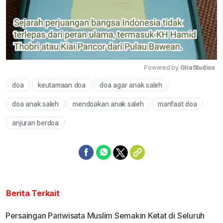
Powered by 
GliaStudios
doa
keutamaan doa
doa agar anak saleh
Mute
doa anak saleh
mendoakan anak saleh
manfaat doa
anjuran berdoa
Berita Terkait
Persaingan Pariwisata Muslim Semakin Ketat di Seluruh