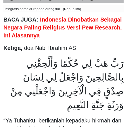
Infografis berbakti kepada orang tua - (Republika)
BACA JUGA:
Indonesia Dinobatkan Sebagai
Negara Paling Religius Versi Pew Research,
Ini Alasannya
Ketiga,
doa Nabi Ibrahim AS
رَبِّ هَبْ لِي حُكْمًا وَأَلْحِقْنِي
بِالصَّالِحِينَ وَاجْعَلْ لِي لِسَانَ
صِدْقٍ فِي الْآخِرِينَ وَاجْعَلْنِي مِنْ
وَرَثَةِ جَنَّةِ النَّعِيمِ
“Ya Tuhanku, berikanlah kepadaku hikmah dan