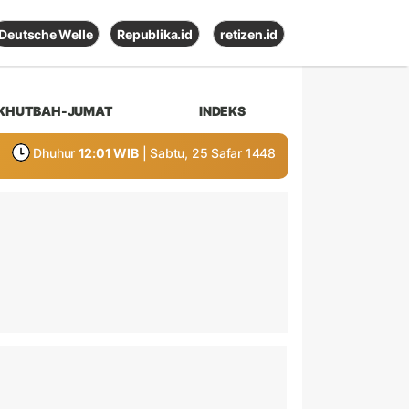
Deutsche Welle
Republika.id
retizen.id
KHUTBAH-JUMAT
INDEKS
Dhuhur
12:01 WIB
| Sabtu, 25 Safar 1448