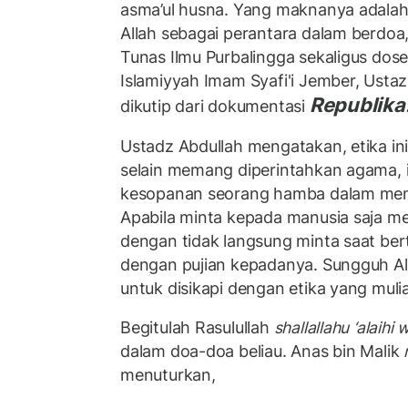
asma’ul husna. Yang maknanya adal
Allah sebagai perantara dalam berdoa
Tunas Ilmu Purbalingga sekaligus dose
Islamiyyah Imam Syafi'i Jember, Usta
Republika.
dikutip dari dokumentasi
Ustadz Abdullah mengatakan, etika in
selain memang diperintahkan agama, 
kesopanan seorang hamba dalam mem
Apabila minta kepada manusia saja m
dengan tidak langsung minta saat be
dengan pujian kepadanya. Sungguh Alla
untuk disikapi dengan etika yang mulia
Begitulah Rasulullah
shallallahu ‘alaihi
dalam doa-doa beliau. Anas bin Malik
r
menuturkan,