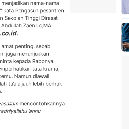
ah menjadikan nama-nama
," kata Pengasuh pesantren
n Sekolah Tinggi Dirasat
z Abdullah Zaen Lc,MA
co.id.
i amat penting, sebab
ini juga menunjukkan
inta kepada Rabbnya.
emperhatikan tata krama,
rtemu. Namun diawali
h ta’ala jauh lebih berhak
.
 wasallam
mencontohkannya
adhiyallahu ‘anhu