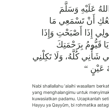
لهُ عَلَيْهِ وَسَلَّمَ
نَعُكِ أَنْ تَسْمَعِي مَا
ولِي إِذَا أَصْبَحْتِ وَإِذَا
ا قَيُّومُ بِرَحْمَتِكَ
 شَأْنِي كُلَّهُ، وَلَا تَكِلْنِي
َةَ عَيْنٍ
Nabi shallallahu ‘alaihi wasallam berk
yang menghalangimu untuk menyimak
kuwasiatkan padamu. Ucapkanlah setia
Hayyu ya Qayyûm, bi rohmatika astaghîts