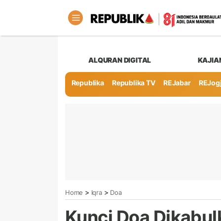
ALQURAN DIGITAL
KAJIA
Republika
Republika TV
REJabar
REJog
>
>
Home
Iqra
Doa
Kunci Doa Dikabul