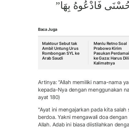
”لْحُسْنَى فَادْعُوهُ بِهَا
Baca Juga
Maktour Sebut tak
Menlu Retno Soal
Ambil Untung Urus
Prabowo Kirim
Rombongan SYL ke
Pasukan Perdama
Arab Saudi
ke Gaza: Harus Dil
Kalimatnya
Artinya: “Allah memiliki nama-nama y
kepada-Nya dengan menggunakan nama
ayat 180)
"Ayat ini mengajarkan pada kita salah 
berdoa. Yakni mengawali doa denga
Allah. Adab ini biasa diistilahkan de