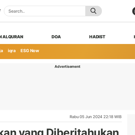
N ALQURAN
DOA
HADIST
ja
iqra
ESG Now
Advertisement
Rabu 05 Jun 2024 22:18 WIB
kan yang Diberitahukan