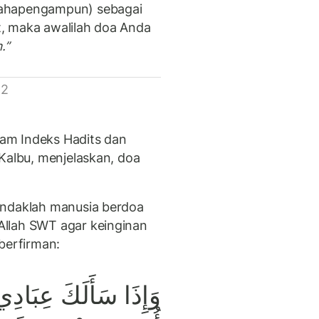
Mahapengampun) sebagai
, maka awalilah doa Anda
m.”
 2
am Indeks Hadits dan
Kalbu, menjelaskan, doa
endaklah manusia berdoa
llah SWT agar keinginan
 berfirman:
وَإِذَا سَأَلَكَ عِبَادِ