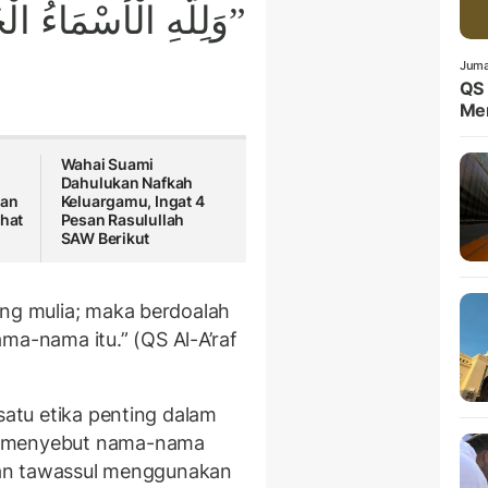
وَلِلَّهِ الْأَسْمَاءُ ا”
Juma
QS 
Me
Wahai Suami
Dahulukan Nafkah
ian
Keluargamu, Ingat 4
ihat
Pesan Rasulullah
SAW Berikut
ang mulia; maka berdoalah
-nama itu.” (QS Al-A’raf
satu etika penting dalam
n menyebut nama-nama
ngan tawassul menggunakan