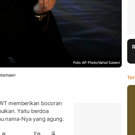
Foto: AP Photo/Vahid Salemi
eutamaan
Ter
SWT memberikan bocoran
ulkan. Yaitu berdoa
tau nama-Nya yang agung.