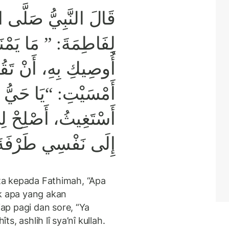
قَالَ النَّبِيُّ صَلَّى ال
لِفَاطِمَةَ: ” مَا يَمْ
أُوصِيكِ بِهِ، أَنْ تَقُ
أَمْسَيْتِ: “يَا حَيُّ يَ
أَسْتَغِيثُ، أَصْلِحْ لِي
إِلَى نَفْسِي طَرْف “
ata kepada Fathimah, “Apa
 apa yang akan
p pagi dan sore, “Ya
, ashlih lî sya’nî kullah.