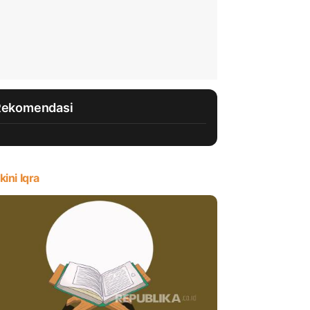
Rekomendasi
kini Iqra