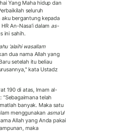
(Wahai Yang Maha hidup dan
rbaikilah seluruh
n aku bergantung kepada
” HR An-Nasa’i dalam
as-
s ini sahih.
lahu ‘alaihi wasallam
an dua nama Allah yang
aru setelah itu beliau
urusannya," kata Ustadz
at 190 di atas, Imam al-
: “Sebagaimana telah
matlah banyak. Maka satu
 dalam menggunakan
asma’ul
nama Allah yang Anda pakai
a ampunan, maka