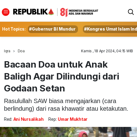
Hot Topics:
#Gubernur BI Mundur
#Kongres Umat Islam In
Iqra
Doa
Kamis , 18 Apr 2024, 04:15 WIB
Bacaan Doa untuk Anak
Baligh Agar Dilindungi dari
Godaan Setan
Rasulullah SAW biasa mengajarkan (cara
berlindung) dari rasa khawatir atau ketakutan.
Red:
Ani Nursalikah
Rep:
Umar Mukhtar