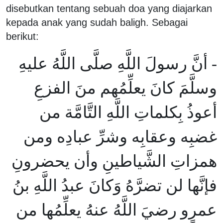
disebutkan tentang sebuah doa yang diajarkan
kepada anak yang sudah baligh. Sebagai
berikut:
- أنَّ رسولَ اللَّهِ صلَّى اللَّهُ عليهِ
وسلَّمَ كانَ يعلِّمُهم منَ الفزعِ
أعوذُ بِكلماتِ اللَّهِ التَّامَّة من
غضبِه وعقابِه وشرِّ عبادِه ومن
همزاتِ الشَّياطينِ وأن يحضرونِ
فإنَّها لن تضرَّهُ وَكانَ عبدُ اللَّهِ بنُ
عمرٍو رضيَ اللَّهُ عنهُ يعلِّمُها من