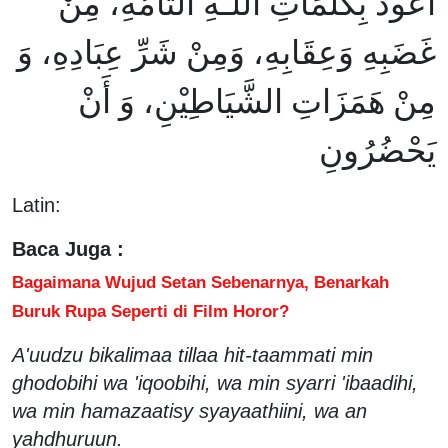
أَعُوذُ بِكَلمَاتِ اللَّـهِ التَّامَّةِ، مِنْ
غَضَبِهِ وَعِقَابِهِ، وَمِنْ شَرِّ عِبَادِهِ، وَ
مِنْ هَمَزَاتِ الشَّيَاطِيْنِ، وَ أَنْ
يَحْضُرُونِ
Latin:
Baca Juga :
Bagaimana Wujud Setan Sebenarnya, Benarkah
Buruk Rupa Seperti di Film Horor?
A'uudzu bikalimaa tillaa hit-taammati min
ghodobihi wa 'iqoobihi, wa min syarri 'ibaadihi,
wa min hamazaatisy syayaathiini, wa an
yahdhuruun.