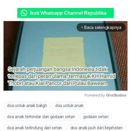
Ikuti Whatsapp Channel Republika
Baca selengkapnya
arrow_forward_ios
Powered by 
GliaStudios
doa untuk anak baligh
doa untuk anak
Mute
doa anak terhindar dari godaan setan
godaan setan
doa anak terlindung dari setan
doa anak jauh dari kejahatan