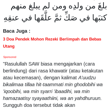
بلغَ من ولدِه ومن لم يبلغ منهم
كتبَها في صَكِّ ثمَّ علَّقَها في عنقِهِ
Baca Juga :
3 Doa Pendek Mohon Rezeki Berlimpah dan Bebas
Utang
Sponsored
"Rasulullah SAW biasa mengajarkan (cara
berlindung) dari rasa khawatir (atau ketakutan
atau kecemasan), dengan kalimat
A'uudzu
bikalimaa tillaa hit-taammati min ghodobihi wa
'iqoobihi, wa min syarri 'ibaadihi, wa min
hamazaatisy syayaathiini, wa an yahdhuruun.
Sungguh doa tersebut tidak akan