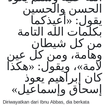
الحسن والحسين
يقول: «أعيذكما
بكلمات الله التامة
من كل شيطان
وهامة، ومن كل عين
لامة»، ويقول: «هكذا
كان إبراهيم يعوذ
إسحاق وإسماعيل»
Diriwayatkan dari Ibnu Abbas, dia berkata