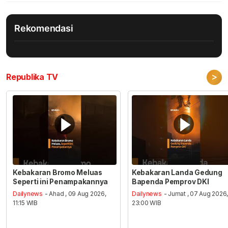
Rekomendasi
>
Republika TV
Kebakaran Bromo Meluas
Kebakaran Landa Gedung
Seperti ini Penampakannya
Bapenda Pemprov DKI
Dailynews
- Ahad , 09 Aug 2026,
Dailynews
- Jumat , 07 Aug 2026
11:15 WIB
23:00 WIB