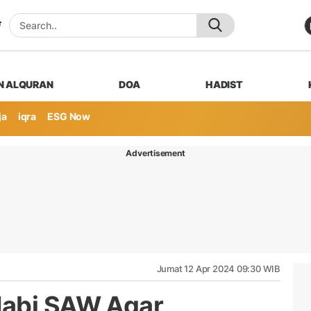
N ALQURAN
DOA
HADIST
ja
iqra
ESG Now
Advertisement
Jumat 12 Apr 2024 09:30 WIB
Nabi SAW Agar