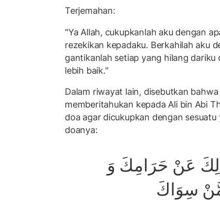
Terjemahan:
"Ya Allah, cukupkanlah aku dengan ap
rezekikan kepadaku. Berkahilah aku d
gantikanlah setiap yang hilang darik
lebih baik."
Dalam riwayat lain, disebutkan bahwa
memberitahukan kepada Ali bin Abi T
doa agar dicukupkan dengan sesuatu ya
doanya:
لَالِكَ عَنْ حَرَامِكَ وَ
مَّنْ سِوَاكَ