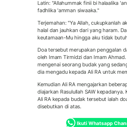
Latin: "Allahummak finii bi halaalika '
fadhlika 'amman siwaaka."
Terjemahan: "Ya Allah, cukupkanlah 
halal dan jauhkan dari yang haram. D
keutamaan-Mu hingga aku tidak butuh
Doa tersebut merupakan penggalan dar
oleh Imam Tirmidzi dan Imam Ahmad. 
mengenai seorang budak yang sedang
dia mengadu kepada Ali RA untuk mem
Kemudian Ali RA mengajarkan beberap
diajarkan Rasulullah SAW kepadanya. K
Ali RA kepada budak tersebut ialah d
disebutkan di atas.
Ikuti Whatsapp Chan