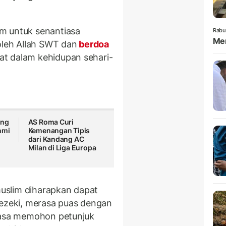
m untuk senantiasa
Rabu
Mem
oleh Allah SWT dan
berdoa
t dalam kehidupan sehari-
ang
AS Roma Curi
hmi
Kemenangan Tipis
dari Kandang AC
Milan di Liga Europa
uslim diharapkan dapat
rezeki, merasa puas dengan
tiasa memohon petunjuk