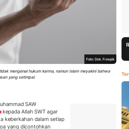
Foto: Dok. Freepik
m tidak mengenal hukum karma, namun Islam meyakini bahwa
Ter
san yang setimpal.
 Muhammad SAW
a
kepada Allah SWT agar
ta keberkahan dalam setiap
doa yang dicontohkan