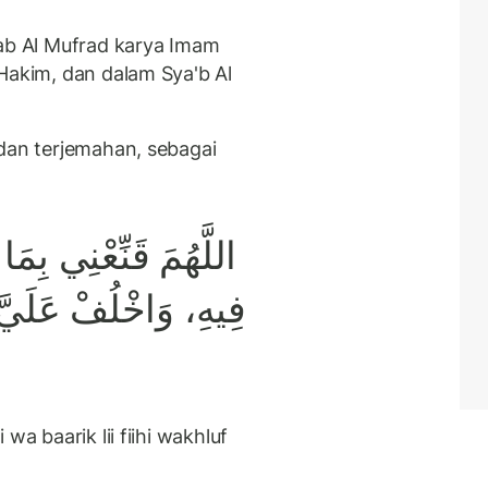
dab Al Mufrad karya Imam
Hakim, dan dalam Sya'b Al
 dan terjemahan, sebagai
اللَّهُمَ قَنِّعْنِي بِمَ
فِيهِ، وَاخْلُفْ عَلَيَّ 
wa baarik lii fiihi wakhluf