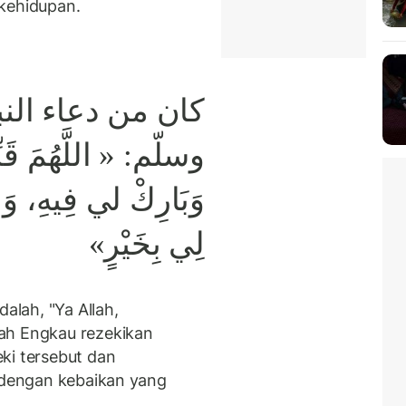
 kehidupan.
كان من دعاء النب
وسلّم: « اللَّهُمَ قَنّ،
وَبَارِكْ لي فِيهِ، وَاخ
لِي بِخَيْرٍ»
lah, "Ya Allah,
ah Engkau rezekikan
ki tersebut dan
u dengan kebaikan yang