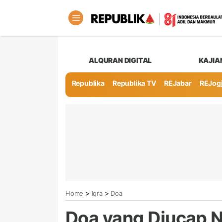
ALQURAN DIGITAL
KAJIA
Republika
Republika TV
REJabar
REJog
>
>
Home
Iqra
Doa
Doa yang Diucap 