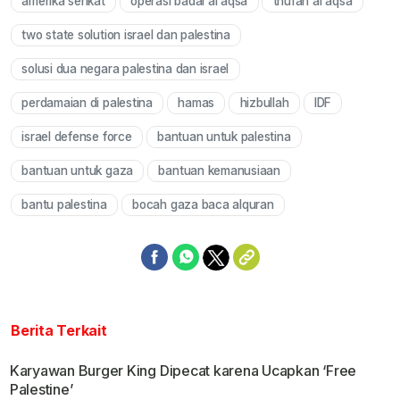
amerika serikat
operasi badai al aqsa
thufan al aqsa
two state solution israel dan palestina
solusi dua negara palestina dan israel
perdamaian di palestina
hamas
hizbullah
IDF
israel defense force
bantuan untuk palestina
bantuan untuk gaza
bantuan kemanusiaan
bantu palestina
bocah gaza baca alquran
Berita Terkait
Karyawan Burger King Dipecat karena Ucapkan ‘Free
Palestine’