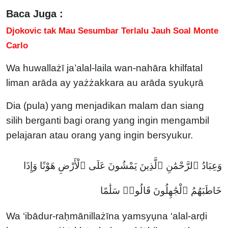
Baca Juga :
Djokovic tak Mau Sesumbar Terlalu Jauh Soal Monte
Carlo
Wa huwallażī ja’alal-laila wan-nahāra khilfatal
liman arāda ay yażżakkara au arāda syukụrā
Dia (pula) yang menjadikan malam dan siang
silih berganti bagi orang yang ingin mengambil
pelajaran atau orang yang ingin bersyukur.
وَعِبَادُ ٱلرَّحْمَٰنِ ٱلَّذِينَ يَمْشُونَ عَلَى ٱلْأَرْضِ هَوْنًا وَإِذَا
خَاطَبَهُمُ ٱلْجَٰهِلُونَ قَالُوا۟ سَلَٰمًا
Wa ‘ibādur-raḥmānillażīna yamsyụna ‘alal-arḍi