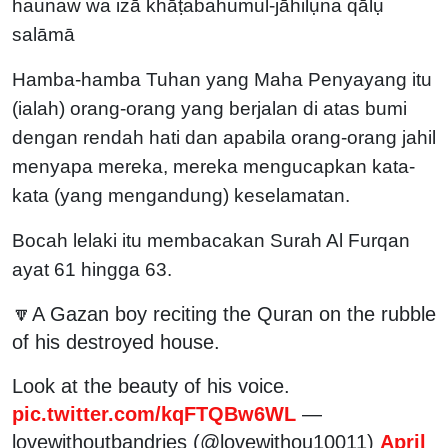
haunaw wa iżā khāṭabahumul-jāhilụna qālụ
salāmā
Hamba-hamba Tuhan yang Maha Penyayang itu
(ialah) orang-orang yang berjalan di atas bumi
dengan rendah hati dan apabila orang-orang jahil
menyapa mereka, mereka mengucapkan kata-
kata (yang mengandung) keselamatan.
Bocah lelaki itu membacakan Surah Al Furqan
ayat 61 hingga 63.
🔽A Gazan boy reciting the Quran on the rubble
of his destroyed house.
Look at the beauty of his voice.
pic.twitter.com/kqFTQBw6WL
—
lovewithoutbandries (@lovewithou10011)
April