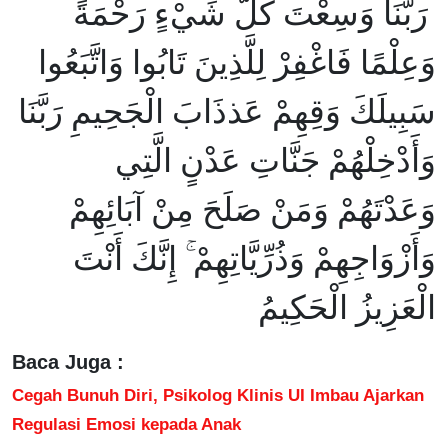
رَبَّنَا وَسِعْتَ كُلَّ شَيْءٍ رَحْمَةً
وَعِلْمًا فَاغْفِرْ لِلَّذِينَ تَابُوا وَاتَّبَعُوا
سَبِيلَكَ وَقِهِمْ عَذذَابَ الْجَحِيمِ رَبَّنَا
وَأَدْخِلْهُمْ جَنَّاتِ عَدْنٍ الَّتِي
وَعَدْتَهُمْ وَمَنْ صَلَحَ مِنْ آبَائِهِمْ
وَأَزْوَاجِهِمْ وَذُرِّيَّاتِهِمْ ۚ إِنَّكَ أَنْتَ
الْعَزِيزُ الْحَكِيمُ
Baca Juga :
Cegah Bunuh Diri, Psikolog Klinis UI Imbau Ajarkan
Regulasi Emosi kepada Anak