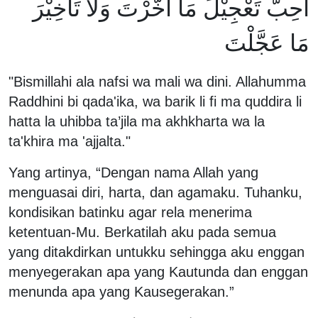
أُحِبَّ تَعْجِيْلَ مَا أَخَّرْتَ وَلَا تَأْخِيْرَ
مَا عَجَّلْتَ
"Bismillahi ala nafsi wa mali wa dini. Allahumma
Raddhini bi qada'ika, wa barik li fi ma quddira li
hatta la uhibba ta’jila ma akhkharta wa la
ta'khira ma 'ajjalta."
Yang artinya, “Dengan nama Allah yang
menguasai diri, harta, dan agamaku. Tuhanku,
kondisikan batinku agar rela menerima
ketentuan-Mu. Berkatilah aku pada semua
yang ditakdirkan untukku sehingga aku enggan
menyegerakan apa yang Kautunda dan enggan
menunda apa yang Kausegerakan.”