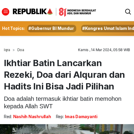
Hot Topics:
#Gubernur BI Mundur
#Kongres Umat Islam In
Iqra
Doa
Kamis , 14 Mar 2024, 05:58 WIB
Ikhtiar Batin Lancarkan
Rezeki, Doa dari Alquran dan
Hadits Ini Bisa Jadi Pilihan
Doa adalah termasuk ikhtiar batin memohon
kepada Allah SWT
Red:
Nashih Nashrullah
Rep:
Imas Damayanti