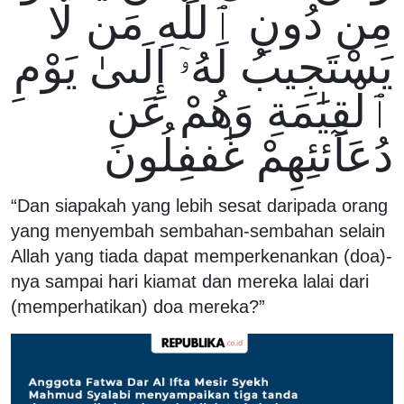
مِن دُونِ ٱللَّهِ مَن لَّا
يَسْتَجِيبُ لَهُۥٓ إِلَىىٰ يَوْمِ
ٱلْقِيَٰمَةِ وَهُمْ عَن
دُعَآئئِهِمْ غَٰففِلُونَ
“Dan siapakah yang lebih sesat daripada orang
yang menyembah sembahan-sembahan selain
Allah yang tiada dapat memperkenankan (doa)-
nya sampai hari kiamat dan mereka lalai dari
(memperhatikan) doa mereka?”