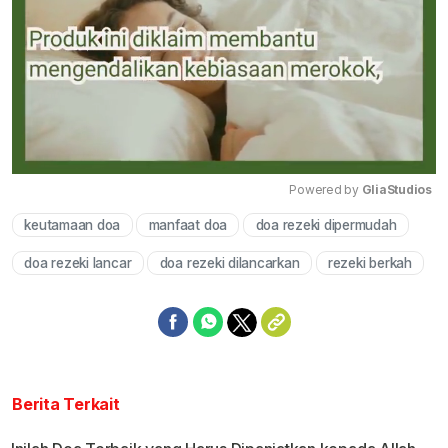
Powered by 
GliaStudios
keutamaan doa
manfaat doa
doa rezeki dipermudah
Mute
doa rezeki lancar
doa rezeki dilancarkan
rezeki berkah
Berita Terkait