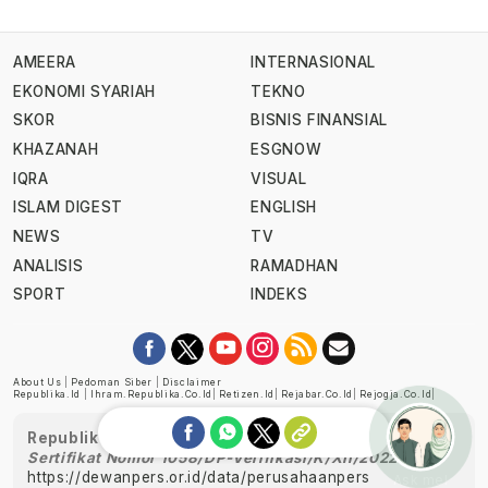
AMEERA
INTERNASIONAL
EKONOMI SYARIAH
TEKNO
SKOR
BISNIS FINANSIAL
KHAZANAH
ESGNOW
IQRA
VISUAL
ISLAM DIGEST
ENGLISH
NEWS
TV
ANALISIS
RAMADHAN
SPORT
INDEKS
About Us
|
Pedoman Siber
|
Disclaimer
Republika.id
|
Ihram.republika.co.id
|
Retizen.id
|
Rejabar.co.id
|
Rejogja.co.id
|
Republika telah diverifikasi oleh Dewan Pers
Sertifikat Nomor 1058/DP-Verifikasi/K/XII/2022
https://dewanpers.or.id/data/perusahaanpers
Ask me!